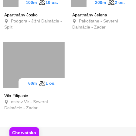
100m
10 os.
200m
2 os.
Apartmány Josko
Apartmány Jelena
Podgora - Jižní Dalmácie -
Pakoštane - Severní
Split
Dalmácie - Zadar
60m
1 os.
Vila Filipasic
ostrov Vir - Severní
Dalmácie - Zadar
Chorvatsko