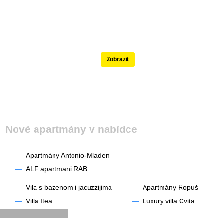
Nejlépe hodnocené
Zobrazit
Nové apartmány v nabídce
—
Apartmány Antonio-Mladen
—
ALF apartmani RAB
—
Vila s bazenom i jacuzzijima
—
Apartmány Ropuš
—
Villa Itea
—
Luxury villa Cvita