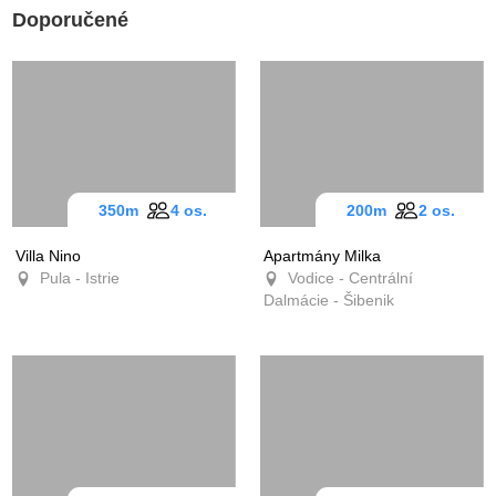
Doporučené
350m
4 os.
200m
2 os.
Villa Nino
Apartmány Milka
Pula - Istrie
Vodice - Centrální
Dalmácie - Šibenik