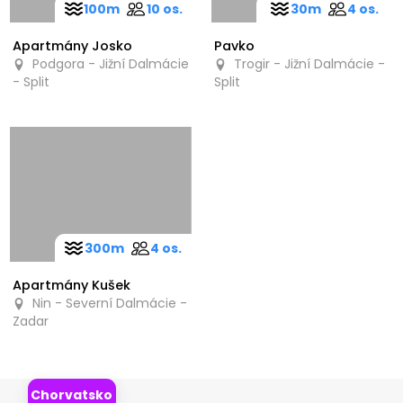
100m
10 os.
30m
4 os.
Apartmány Josko
Pavko
Podgora - Jižní Dalmácie
Trogir - Jižní Dalmácie -
- Split
Split
300m
4 os.
Apartmány Kušek
Nin - Severní Dalmácie -
Zadar
Chorvatsko