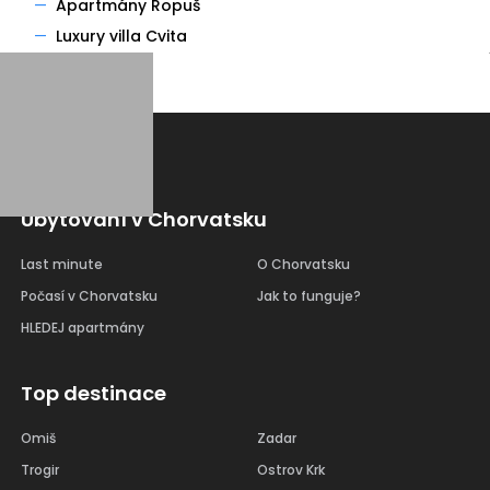
—
Apartmány Ropuš
—
Luxury villa Cvita
Ubytování v Chorvatsku
Last minute
O Chorvatsku
Počasí v Chorvatsku
Jak to funguje?
HLEDEJ apartmány
Top destinace
Omiš
Zadar
Trogir
Ostrov Krk