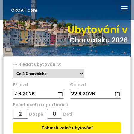
CROAT.com
Ubytování v
Chorvatsku 2026
Hledat ubytování v:
Příjezd:
Odjezd:
7.8.2026
22.8.2026
Počet osob a apartmánů
Dospělí
Dětí
Zobrazit volné ubytování