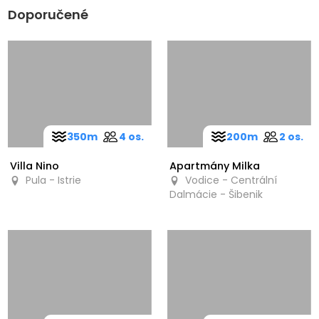
Doporučené
350m
4 os.
200m
2 os.
Villa Nino
Apartmány Milka
Pula - Istrie
Vodice - Centrální
Dalmácie - Šibenik