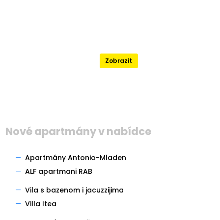
Nejlépe hodnocené
Zobrazit
Nové apartmány v nabídce
—
Apartmány Antonio-Mladen
—
ALF apartmani RAB
—
Vila s bazenom i jacuzzijima
—
Villa Itea