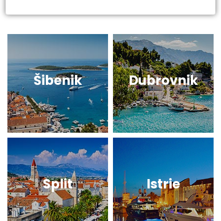
Šibenik
Dubrovnik
Split
Istrie