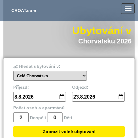
CROAT.com
Ubytování v
Chorvatsku 2026
Hledat ubytování v:
Celé Chorvatsko
Příjezd:
Odjezd:
8.8.2026
23.8.2026
Počet osob a apartmánů
Dospělí
Dětí
Zobrazit volné ubytování