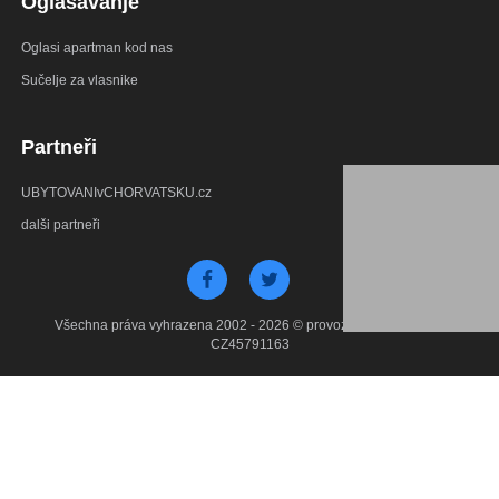
Oglašavanje
Oglasi apartman kod nas
Sučelje za vlasnike
Partneři
UBYTOVANIvCHORVATSKU.cz
dalši partneři
Všechna práva vyhrazena 2002 - 2026 © provozuje Debant s.r.o.
CZ45791163