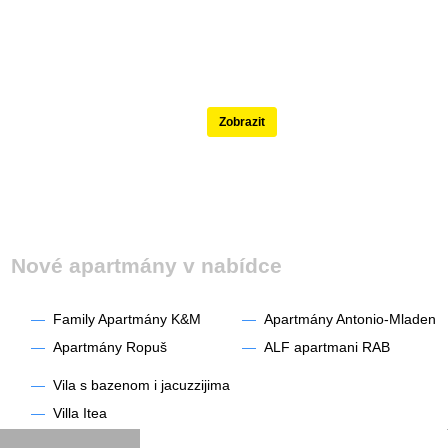
Nejlépe hodnocené
Zobrazit
Nové apartmány v nabídce
—
Family Apartmány K&M
—
Apartmány Antonio-Mladen
—
Apartmány Ropuš
—
ALF apartmani RAB
—
Vila s bazenom i jacuzzijima
—
Villa Itea