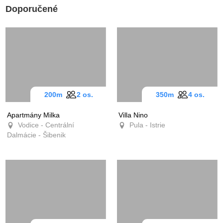
Doporučené
200m
2 os.
350m
4 os.
Apartmány Milka
Villa Nino
Vodice - Centrální
Pula - Istrie
Dalmácie - Šibenik