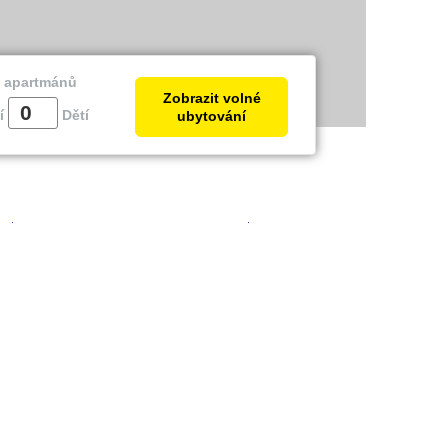
a apartmánů
Zobrazit volné
í
Dětí
ubytování
trie
Zadar