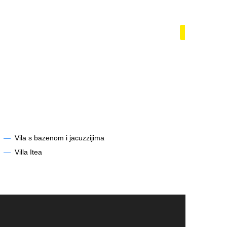
zénem
Lodě a ja
Zobrazit
—
Vila s bazenom i jacuzzijima
—
Villa Itea