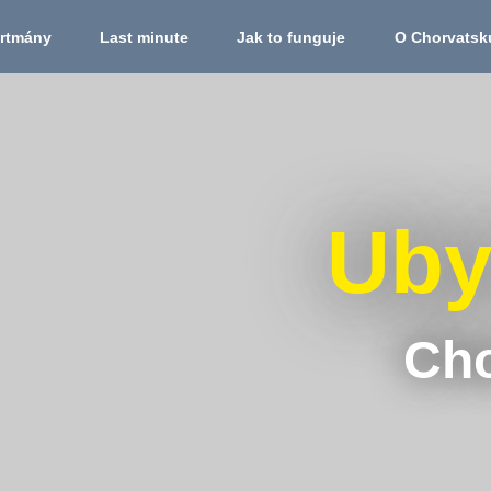
rtmány
Last minute
Jak to funguje
O Chorvatsk
Uby
Cho