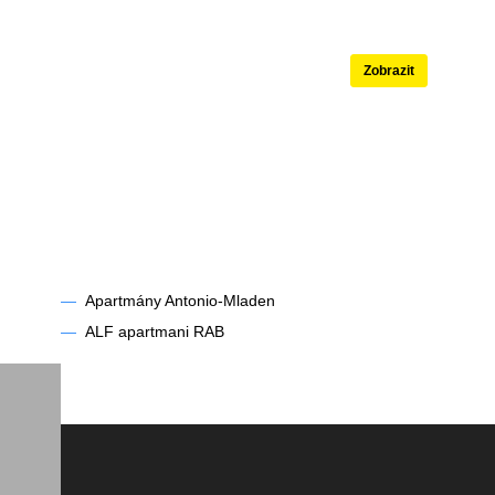
né
Apartmány s ba
Zobrazit
—
Apartmány Antonio-Mladen
—
ALF apartmani RAB