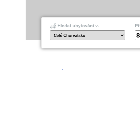
Hledat ubytování v:
Př
8
Celé Chorvatsko
Šibenik
Dubro