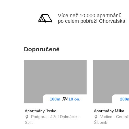
Více než 10.000 apartmánů
po celém pobřeží Chorvatska
Doporučené
100m
10 os.
20
Apartmány Josko
Apartmány Milka
Podgora - Jižní Dalmácie -
Vodice - Centrál
Split
Šibenik