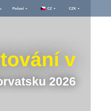
u
Počasí
CZ
CZK
tování v
rvatsku 2026