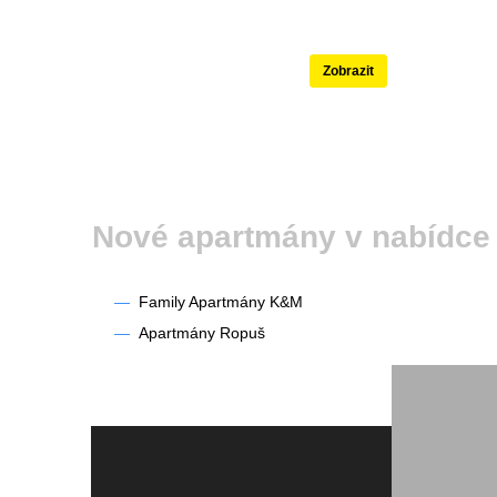
Nejlépe hodnoce
Zobrazit
Nové apartmány v nabídce
—
Family Apartmány K&M
—
Apartmány Ropuš