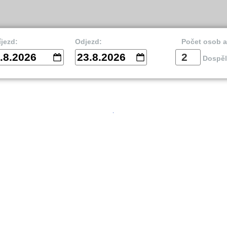
íjezd:
Odjezd:
Počet osob 
.8.2026
23.8.2026
Dospěl
vnik
Split
Is