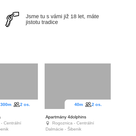
Jsme tu s vámi již 18 let, máte
jistotu tradice
300m
2 os.
40m
2 os.
a
Apartmány 4dolphins
- Centrální
Rogoznica - Centrální
benik
Dalmácie - Šibenik