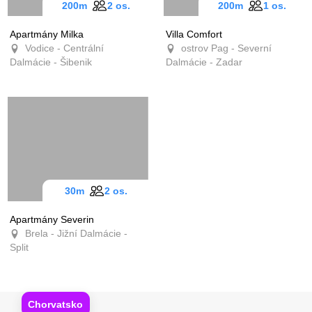
200m
2 os.
200m
1 os.
Apartmány Milka
Villa Comfort
Vodice - Centrální
ostrov Pag - Severní
Dalmácie - Šibenik
Dalmácie - Zadar
30m
2 os.
Apartmány Severin
Brela - Jižní Dalmácie -
Split
Chorvatsko