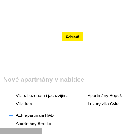
Nejlépe hodnocené
Zobrazit
Nové apartmány v nabídce
—
Vila s bazenom i jacuzzijima
—
Apartmány Ropuš
—
Villa Itea
—
Luxury villa Cvita
—
ALF apartmani RAB
—
Apartmány Branko