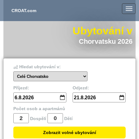
CROAT.com
Ubytování v
Chorvatsku 2026
Hledat ubytování v:
Celé Chorvatsko
Příjezd:
Odjezd:
6.8.2026
21.8.2026
Počet osob a apartmánů
Dospělí
Dětí
Zobrazit volné ubytování