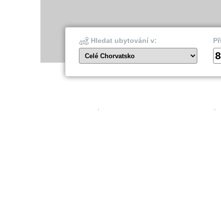
Hledat ubytování v:
Př
8
Celé Chorvatsko
Šibenik
Dubro