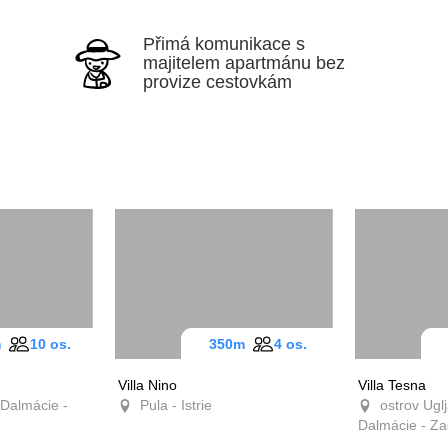
Přimá komunikace s
majitelem apartmánu bez
provize cestovkám
0m
10 os.
350m
4 os.
Villa Nino
Villa Tesna
Dalmácie -
Pula - Istrie
ostrov Uglj
Dalmácie - Za