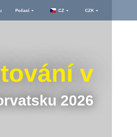
u
Počasí
CZ
CZK
tování v
rvatsku 2026