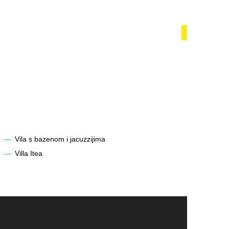
zénem
Lodě a ja
Zobrazit
—
Vila s bazenom i jacuzzijima
—
Villa Itea