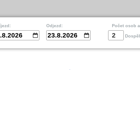
íjezd:
Odjezd:
Počet osob 
.8.2026
23.8.2026
Dospěl
vnik
Split
Is