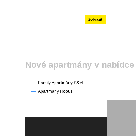
Nejlépe hodnoce
Zobrazit
Nové apartmány v nabídce
—
Family Apartmány K&M
—
Apartmány Ropuš