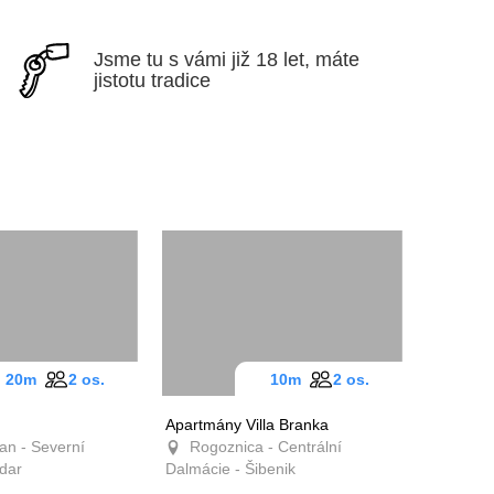
Jsme tu s vámi již 18 let, máte
jistotu tradice
20m
2 os.
10m
2 os.
Apartmány Villa Branka
an - Severní
Rogoznica - Centrální
dar
Dalmácie - Šibenik