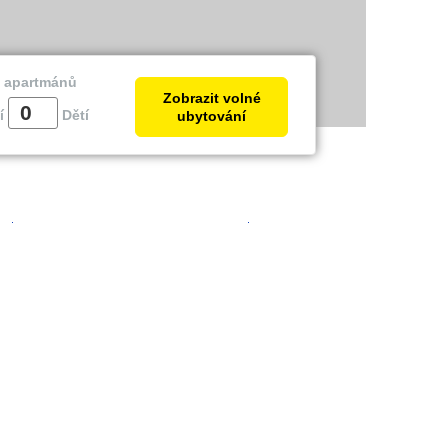
a apartmánů
Zobrazit volné
í
Dětí
ubytování
trie
Zadar