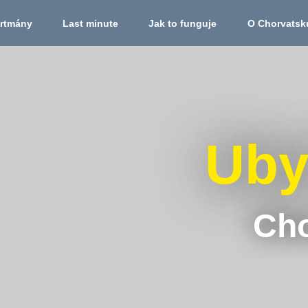
rtmány
Last minute
Jak to funguje
O Chorvatsk
Uby
Cho