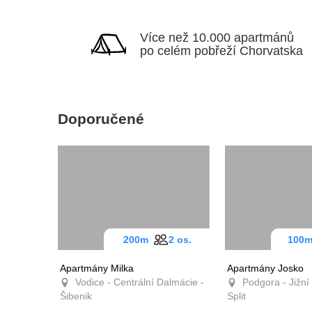
Více než 10.000 apartmánů
po celém pobřeží Chorvatska
Doporučené
200m
2 os.
10
Apartmány Milka
Apartmány Josko
Vodice - Centrální Dalmácie -
Podgora - Jižní 
Šibenik
Split