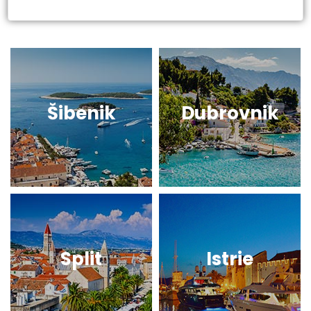
Šibenik
Dubrovnik
Split
Istrie