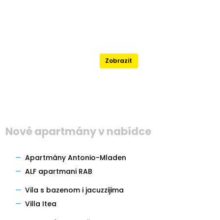
Nejlépe hodnocené
Zobrazit
Nové apartmány v nabídce
—
Apartmány Antonio-Mladen
—
ALF apartmani RAB
—
Vila s bazenom i jacuzzijima
—
Villa Itea