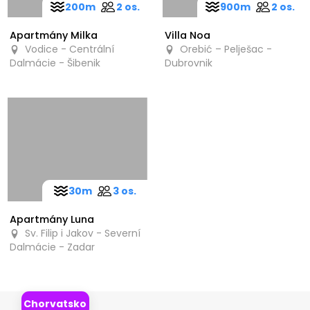
200m
2 os.
900m
2 os.
Apartmány Milka
Villa Noa
Vodice - Centrální
Orebić – Pelješac -
Dalmácie - Šibenik
Dubrovnik
30m
3 os.
Apartmány Luna
Sv. Filip i Jakov - Severní
Dalmácie - Zadar
Chorvatsko