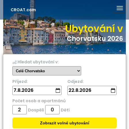
CROAT.com
Ubytování v
Chorvatsku 2026
Hledat ubytování v:
Příjezd:
Odjezd:
7.8.2026
22.8.2026
Počet osob a apartmánů
Dospělí
Dětí
Zobrazit volné ubytování