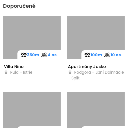
Doporučené
350m
4 os.
100m
10 os.
Villa Nino
Apartmány Josko
Pula - Istrie
Podgora - Jižní Dalmácie
- Split