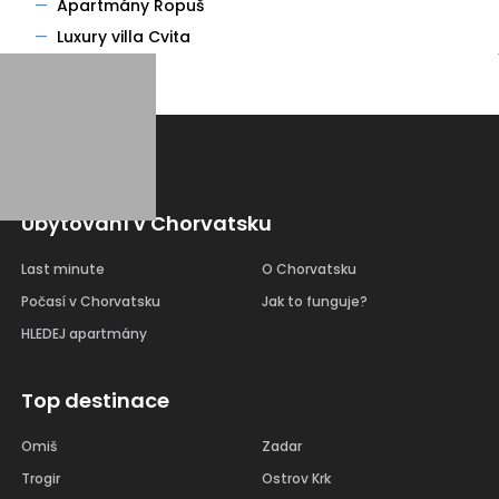
—
Apartmány Ropuš
—
Luxury villa Cvita
Ubytování v Chorvatsku
Last minute
O Chorvatsku
Počasí v Chorvatsku
Jak to funguje?
HLEDEJ apartmány
Top destinace
Omiš
Zadar
Trogir
Ostrov Krk