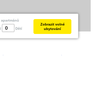
a apartmánů
Zobrazit volné
í
Dětí
ubytování
trie
Zadar