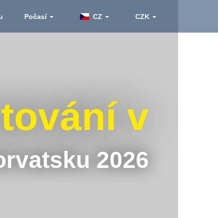
ku
Počasí
CZ
CZK
ování v
rvatsku 2026