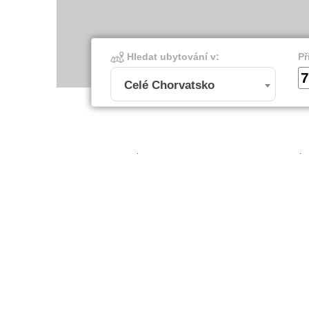
Hledat ubytování v:
Př
7
Celé Chorvatsko
Šibenik
Dubro