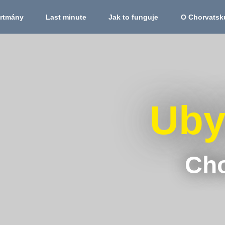
mány
Last minute
Jak to funguje
O Chorvats
Ubyt
Cho