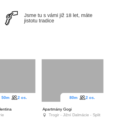
Jsme tu s vámi již 18 let,
máte jistotu tradice
50m
2 os.
80m
2 os.
Valentina
Apartmány Gogi
rie
Trogir - Jižní Dalmácie -
Split