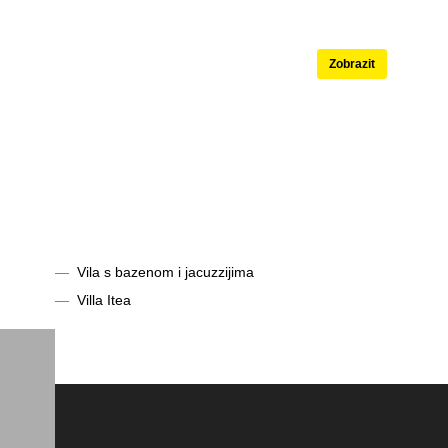
né
Apartmány s b
Zobrazit
dce
—
Vila s bazenom i jacuzzijima
—
Villa Itea