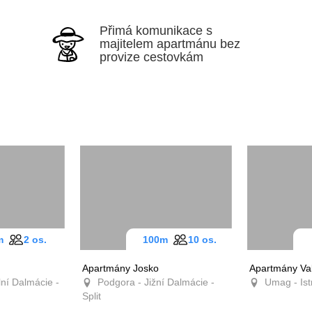
Přimá komunikace s
majitelem apartmánu bez
provize cestovkám
0m
2 os.
100m
10 os.
a
Apartmány Josko
Apartmány 
ální
Podgora - Jižní Dalmácie -
Umag - Ist
ik
Split