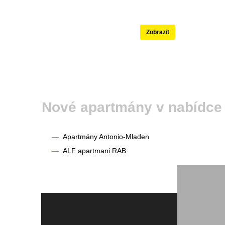
Nejlépe hodnoce
Zobrazit
Nové apartmány v nabí
—
Apartmány Antonio-Mladen
—
ALF apartmani RAB