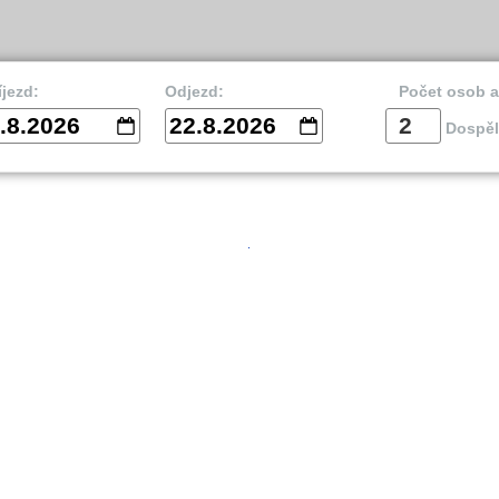
íjezd:
Odjezd:
Počet osob 
.8.2026
22.8.2026
Dospěl
vnik
Split
Is