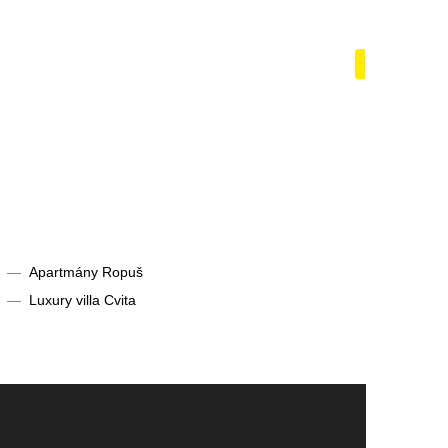
azénem
Lodě a ja
Zobrazit
—
Apartmány Ropuš
—
Luxury villa Cvita