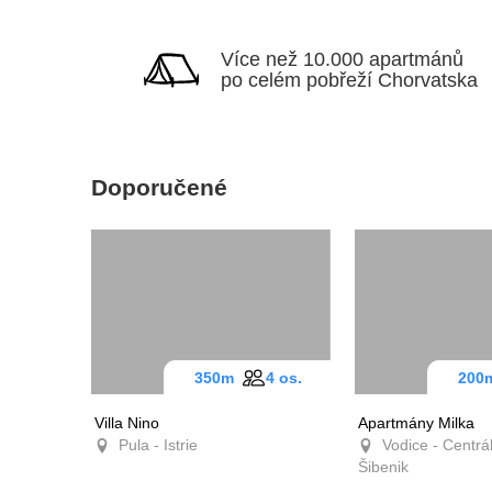
Více než 10.000
apartmánů po celém
pobřeží Chorvatska
Doporučené
350m
4 os.
20
Villa Nino
Apartmány Milk
Pula - Istrie
Vodice - Centr
Dalmácie - Šiben