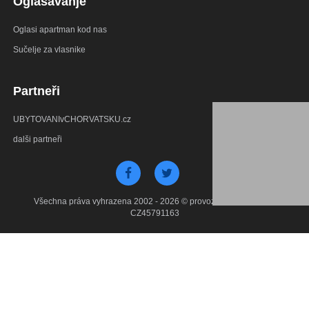
Oglašavanje
Oglasi apartman kod nas
Sučelje za vlasnike
Partneři
UBYTOVANIvCHORVATSKU.cz
dalši partneři
Všechna práva vyhrazena 2002 - 2026 © provozuje Debant s.r.o.
CZ45791163