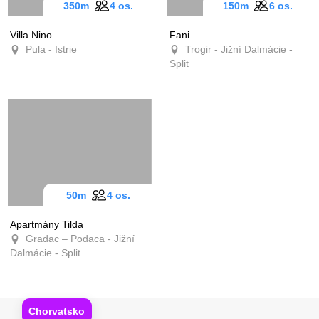
350m
4 os.
150m
6 os.
Villa Nino
Fani
Pula - Istrie
Trogir - Jižní Dalmácie -
Split
50m
4 os.
Apartmány Tilda
Gradac – Podaca - Jižní
Dalmácie - Split
Chorvatsko