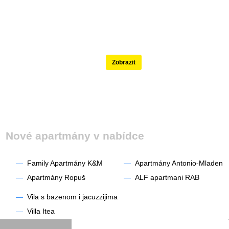
Nejlépe hodnocené
Zobrazit
Nové apartmány v nabídce
—
Family Apartmány K&M
—
Apartmány Antonio-Mladen
—
Apartmány Ropuš
—
ALF apartmani RAB
—
Vila s bazenom i jacuzzijima
—
Villa Itea