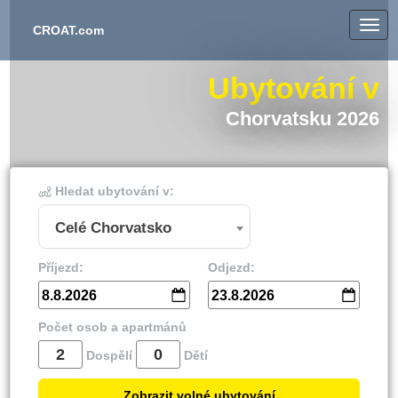
CROAT.com
Ubytování v
Chorvatsku 2026
Hledat ubytování v:
Celé Chorvatsko
Příjezd:
Odjezd:
8.8.2026
23.8.2026
Počet osob a apartmánů
Dospělí
Dětí
Zobrazit volné ubytování