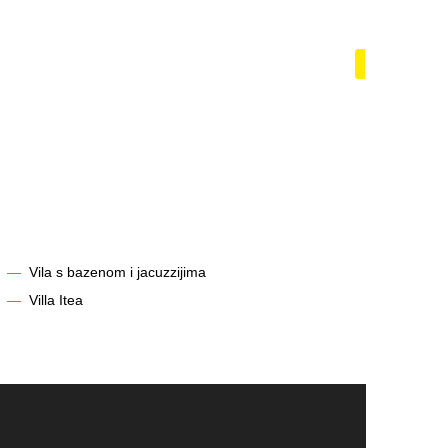
zénem
Lodě a ja
Zobrazit
—
Vila s bazenom i jacuzzijima
—
Villa Itea