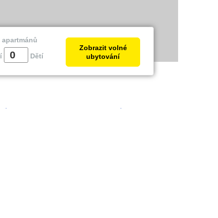
a apartmánů
Zobrazit volné
í
Dětí
ubytování
trie
Zadar