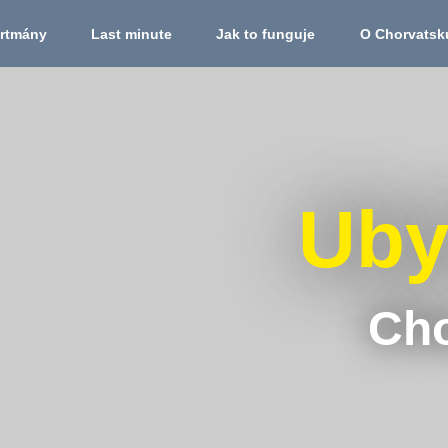
rtmány
Last minute
Jak to funguje
O Chorvatsk
Uby
Cho