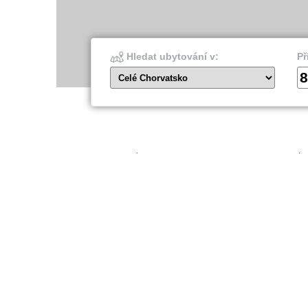
Hledat ubytování v:
Př
8
Celé Chorvatsko
Šibenik
Dubro