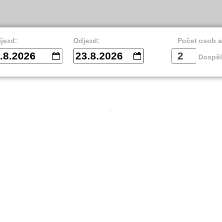
íjezd:
Odjezd:
Počet osob 
.8.2026
23.8.2026
Dospěl
vnik
Split
Is