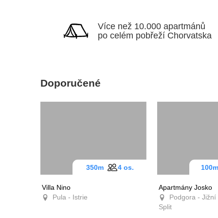
Více než 10.000 apartmánů
po celém pobřeží Chorvatska
Doporučené
350m
4 os.
10
Villa Nino
Apartmány Josko
Pula - Istrie
Podgora - Jižní 
Split