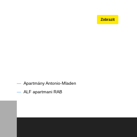
né
Apartmány s ba
Zobrazit
—
Apartmány Antonio-Mladen
—
ALF apartmani RAB