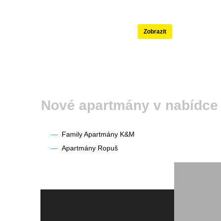
Nejlépe hodnoce
Zobrazit
Nové apartmány v nabídce
—
Family Apartmány K&M
—
Apartmány Ropuš