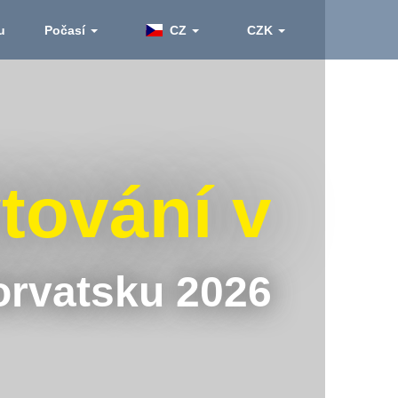
u
Počasí
CZ
CZK
tování v
rvatsku 2026