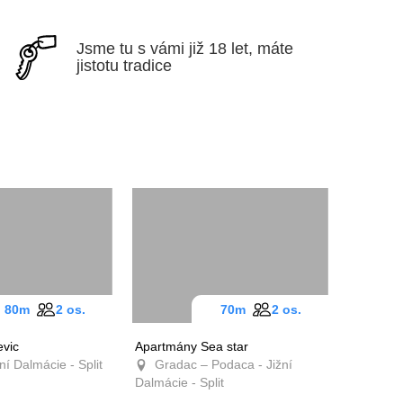
Jsme tu s vámi již 18 let, máte
jistotu tradice
80m
2 os.
70m
2 os.
vic
Apartmány Sea star
ní Dalmácie - Split
Gradac – Podaca - Jižní
Dalmácie - Split