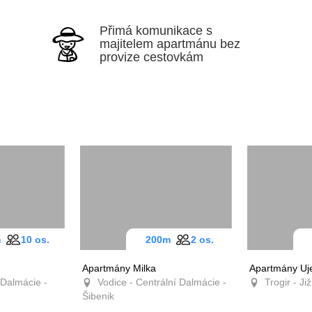
Přimá komunikace s
majitelem apartmánu bez
provize cestovkám
0m
10 os.
200m
2 os.
Apartmány Milka
Apartmány Uje
Dalmácie -
Vodice - Centrální Dalmácie -
Trogir - Již
Šibenik