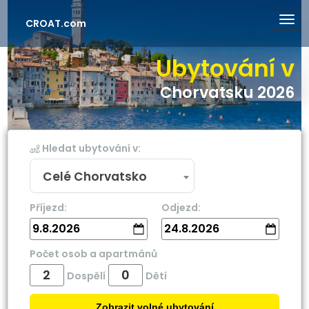
CROAT.com
Ubytování v
Chorvatsku 2026
Hledat ubytování v:
Celé Chorvatsko
Příjezd:
Odjezd:
9.8.2026
24.8.2026
Počet osob a apartmánů
Dospělí
Dětí
Zobrazit volné ubytování