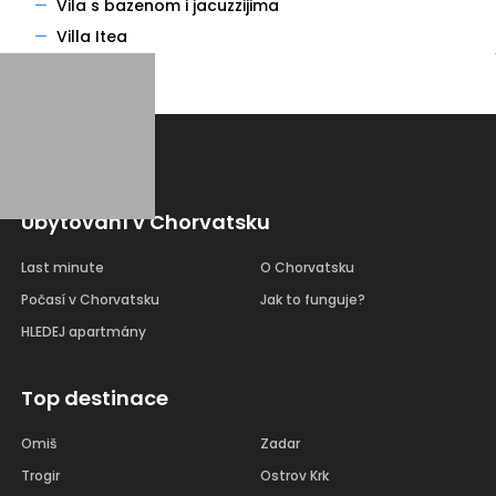
—
Vila s bazenom i jacuzzijima
—
Villa Itea
Ubytování v Chorvatsku
Last minute
O Chorvatsku
Počasí v Chorvatsku
Jak to funguje?
HLEDEJ apartmány
Top destinace
Omiš
Zadar
Trogir
Ostrov Krk