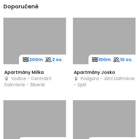
Doporučené
200m
2 os.
100m
10 os.
Apartmány Milka
Apartmány Josko
Vodice - Centrální
Podgora - Jižní Dalmácie
Dalmácie - Šibenik
- Split