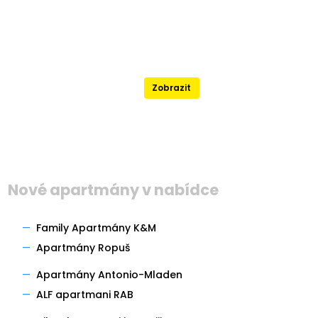
Nejlépe hodnocené
Zobrazit
Nové apartmány v nabídce
—
Family Apartmány K&M
—
Apartmány Ropuš
—
Apartmány Antonio-Mladen
—
ALF apartmani RAB