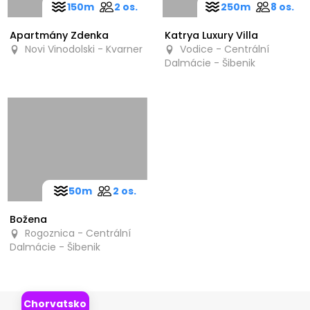
150m
2 os.
250m
8 os.
Apartmány Zdenka
Katrya Luxury Villa
Novi Vinodolski - Kvarner
Vodice - Centrální
Dalmácie - Šibenik
50m
2 os.
Božena
Rogoznica - Centrální
Dalmácie - Šibenik
Chorvatsko