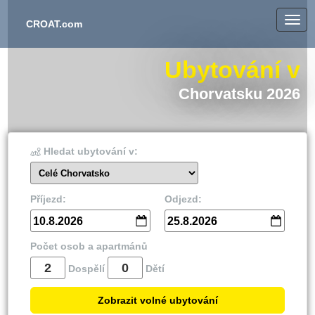
CROAT.com
Ubytování v
Chorvatsku 2026
Hledat ubytování v:
Celé Chorvatsko
Příjezd:
Odjezd:
10.8.2026
25.8.2026
Počet osob a apartmánů
Dospělí
Dětí
Zobrazit volné ubytování