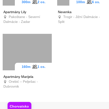
300m
2 os.
100m
6 os.
Apartmány Lily
Nevenka
Pakoštane - Severní
Trogir - Jižní Dalmácie -
Dalmácie - Zadar
Split
160m
1 os.
Apartmány Marijela
Orebić – Pelješac -
Dubrovnik
Chorvatsko