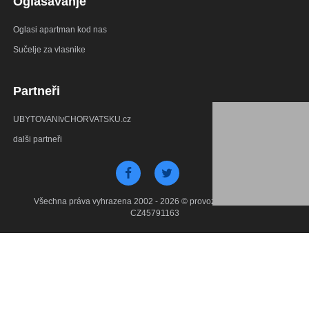
Oglašavanje
Oglasi apartman kod nas
Sučelje za vlasnike
Partneři
UBYTOVANIvCHORVATSKU.cz
dalši partneři
Všechna práva vyhrazena 2002 - 2026 © provozuje Debant s.r.o.
CZ45791163