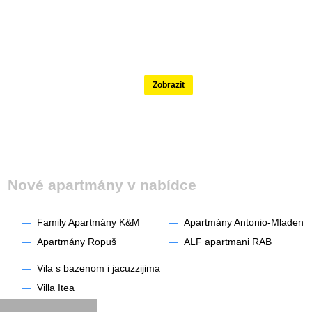
Nejlépe hodnocené
Zobrazit
Nové apartmány v nabídce
—
Family Apartmány K&M
—
Apartmány Antonio-Mladen
—
Apartmány Ropuš
—
ALF apartmani RAB
—
Vila s bazenom i jacuzzijima
—
Villa Itea