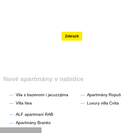
Nejlépe hodnocené
Zobrazit
Nové apartmány v nabídce
—
Vila s bazenom i jacuzzijima
—
Apartmány Ropuš
—
Villa Itea
—
Luxury villa Cvita
—
ALF apartmani RAB
—
Apartmány Branko