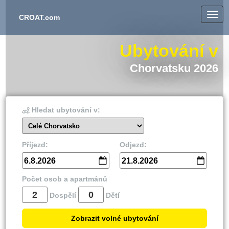
CROAT.com
Ubytování v
Chorvatsku 2026
Hledat ubytování v:
Celé Chorvatsko
Příjezd:
Odjezd:
6.8.2026
21.8.2026
Počet osob a apartmánů
Dospělí
Dětí
Zobrazit volné ubytování