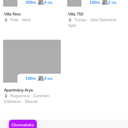
350m
4 os.
100m
2 os.
Villa Nino
Villa 750
Pula - Istrie
Tučepi - Jižní Dalmácie -
Split
100m
4 os.
Apartmány Arya
Rogoznica - Centrální
Dalmácie - Šibenik
Chorvatsko