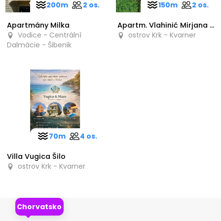
200m
2 os.
150m
2 os.
Apartmány Milka
Apartm. Vlahinić Mirjana i Valerija
Vodice - Centrální
ostrov Krk - Kvarner
Dalmácie - Šibenik
70m
4 os.
Villa Vugica Šilo
ostrov Krk - Kvarner
Chorvatsko