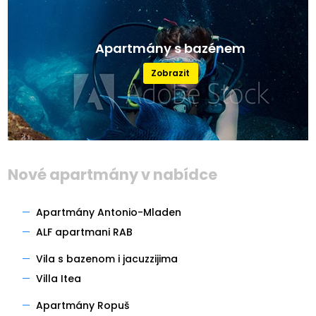
Apartmány s bazénem
Zobrazit
Nové apartmány v nabídce
—
Apartmány Antonio-Mladen
—
ALF apartmani RAB
—
Vila s bazenom i jacuzzijima
—
Villa Itea
—
Apartmány Ropuš