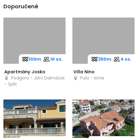
Doporučené
100m
10 os.
350m
4 os.
Apartmány Josko
Villa Nino
Podgora - Jižní Dalmácie
Pula - Istrie
- Split