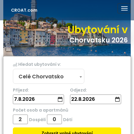
CROAT.com
Ubytování v
Chorvatsku 2026
Hledat ubytování v:
Celé Chorvatsko
Příjezd:
Odjezd:
7.8.2026
22.8.2026
Počet osob a apartmánů
Dospělí
Dětí
Zobrazit volné ubytování