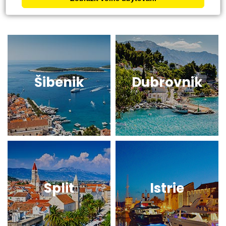
Šibenik
Dubrovnik
Split
Istrie