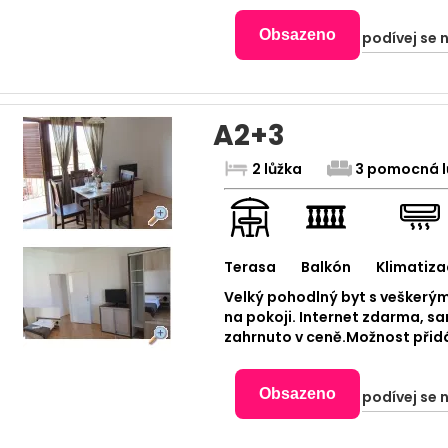
Obsazeno
podívej se 
A2+3
2 lůžka
3 pomocná l
Terasa
Balkón
Klimatiza
Velký pohodlný byt s veškerým
na pokoji. Internet zdarma, s
zahrnuto v ceně.Možnost přidán
Obsazeno
podívej se 