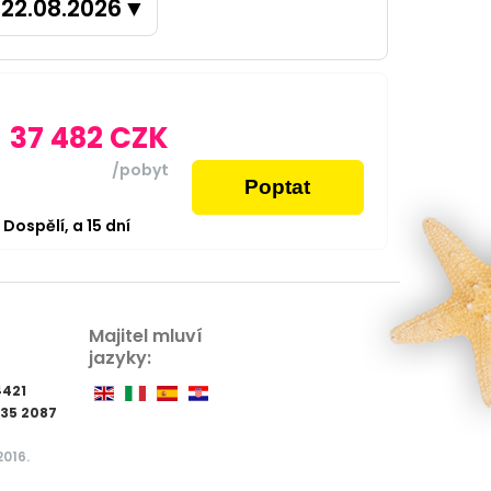
22.08.2026
▼
37 482
CZK
/pobyt
Poptat
2
Dospělí,
a
15
dní
Majitel mluví
jazyky:
4421
535 2087
2016.