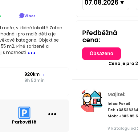
07.08.2026
▼
p
Viber
oře, v klidné lokalitě Zaton
Předběžná
vhodná i pro malé děti a je
cena:
 věkové kategorie. Objekt se
...
55 m2. Plně zařízené a
j s možností
Obsazeno
Cena je pro
920km
→
9h 52min
Majitel:
Ivica Peroš
Tel: +3852326
Mob: +385 95 
Parkoviště
V katalogu od 