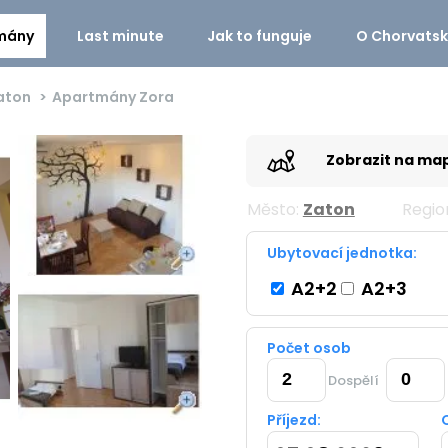
mány
Last minute
Jak to funguje
O Chorvats
aton
Apartmány Zora
Zobrazit na ma
Město:
Zaton
Regio
Ubytovací jednotka:
A2+2
A2+3
Počet osob
Dospělí
Příjezd: