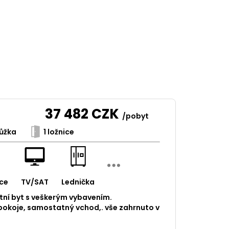
37 482
CZK
/pobyt
ůžka
1 ložnice
ce
TV/SAT
Lednička
ní byt s veškerým vybavením.
pokoje, samostatný vchod,. vše zahrnuto v