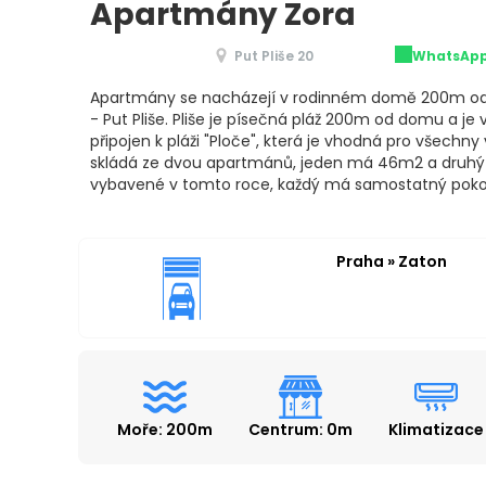
Apartmány Zora
Put Pliše 20
WhatsAp
Apartmány se nacházejí v rodinném domě 200m od m
- Put Pliše. Pliše je písečná pláž 200m od domu a je 
připojen k pláži "Ploče", která je vhodná pro všechny
skládá ze dvou apartmánů, jeden má 46m2 a druhý 
vybavené v tomto roce, každý má samostatný poko
Praha » Zaton
Moře: 200m
Centrum: 0m
Klimatizace