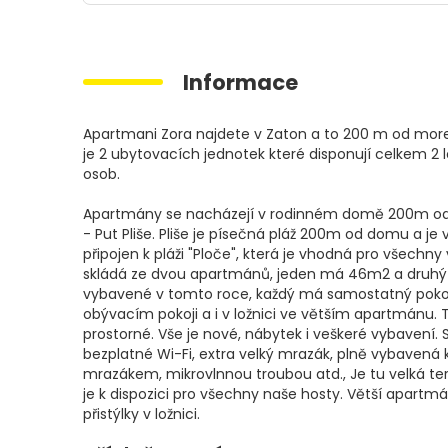
Informace
Apartmani Zora najdete v Zaton a to 200 m od more
je 2 ubytovacích jednotek které disponují celkem 2 
osob.
Apartmány se nacházejí v rodinném domě 200m od m
- Put Pliše. Pliše je písečná pláž 200m od domu a je 
připojen k pláži "Ploče", která je vhodná pro všechny
skládá ze dvou apartmánů, jeden má 46m2 a druhý 
vybavené v tomto roce, každý má samostatný pokoj 
obývacím pokoji a i v ložnici ve větším apartmánu. 
prostorné. Vše je nové, nábytek i veškeré vybavení. S
bezplatné Wi-Fi, extra velký mrazák, plně vybavená k
mrazákem, mikrovlnnou troubou atd., Je tu velká ter
je k dispozici pro všechny naše hosty. Větší apar
přistýlky v ložnici.