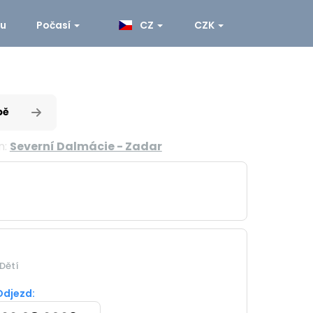
ku
Počasí
CZ
CZK
pě
n:
Severní Dalmácie - Zadar
Dětí
Odjezd: