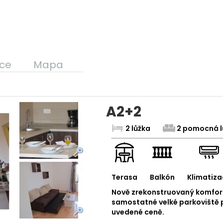
ce
Mapa
A2+2
2 lůžka
2 pomocná l
Terasa
Balkón
Klimatiza
Nově zrekonstruovaný komfort
samostatné velké parkoviště 
uvedené ceně.