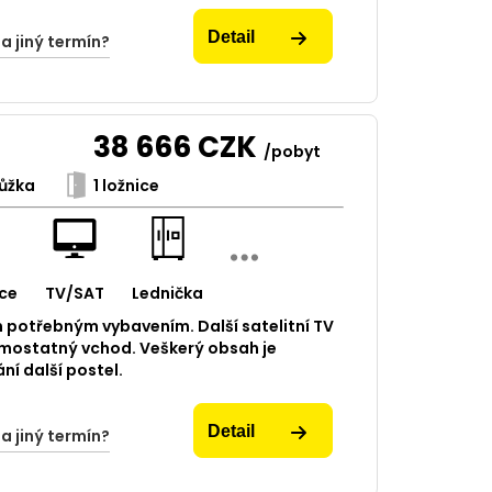
Detail
na jiný termín?
38 666
CZK
/pobyt
ůžka
1 ložnice
ce
TV/SAT
Lednička
 potřebným vybavením. Další satelitní TV
amostatný vchod. Veškerý obsah je
í další postel.
Detail
na jiný termín?