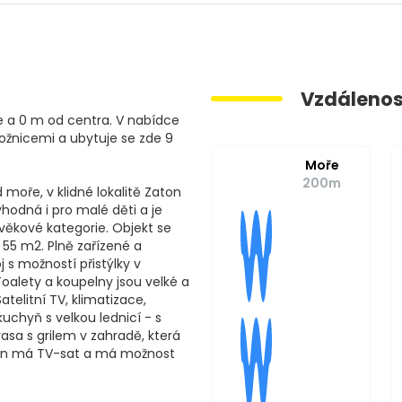
Vzdálenos
 a 0 m od centra. V nabídce
ložnicemi a ubytuje se zde 9
Moře
200m
oře, v klidné lokalitě Zaton
vhodná i pro malé děti a je
 věkové kategorie. Objekt se
55 m2. Plně zařízené a
s možností přistýlky v
Toalety a koupelny jsou velké a
atelitní TV, klimatizace,
uchyň s velkou lednicí - s
asa s grilem v zahradě, která
tmán má TV-sat a má možnost