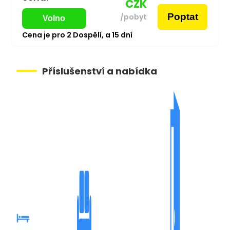
CZK
Poptat
/pobyt
Volno
Cena je pro
2
Dospělí,
a
15
dní
Příslušenství a nabídka