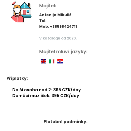
Majitel:
Antonija Mikulić
Tel:
Mob: +38598424711
V katalogu od 2020.
Majitel mluví jazyky:
Příplatky:
Další osoba nad 2:
395 CZK/day
Domácí mazlíček:
395 CZK/day
Platební podmínky: