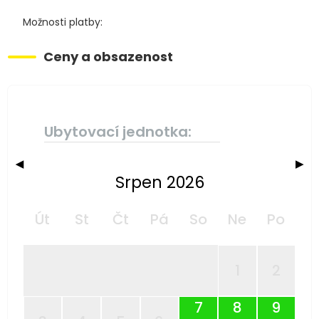
Možnosti platby:
Ceny a obsazenost
Ubytovací jednotka:
◀
▶
Srpen 2026
Út
St
Čt
Pá
So
Ne
Po
1
2
7
8
9