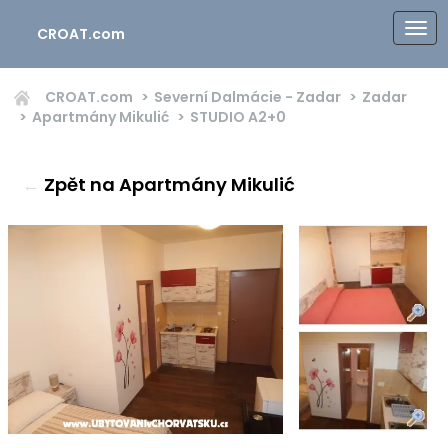
CROAT.com
CROAT.com
Severní Dalmácie - Zadar
Zadar
Apartmány Mikulić
STUDIO
A2+0
←
Zpět na Apartmány Mikulić