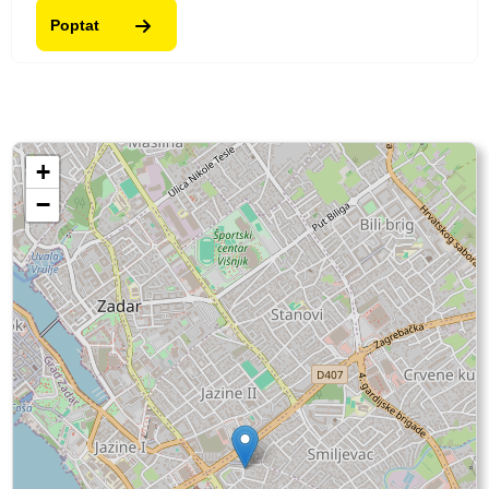
Poptat
+
−