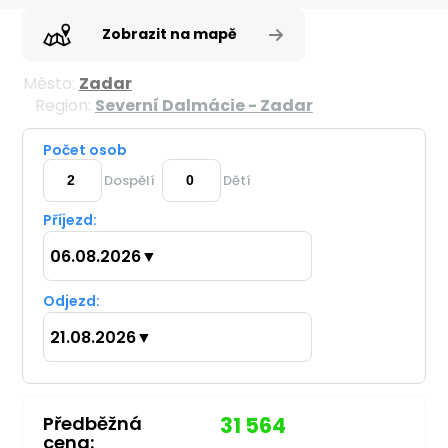
Zobrazit na mapě
Město:
Zadar
Region:
Severní Dalmácie - Zadar
Počet osob
Dospělí
Dětí
Příjezd:
06.08.2026
▼
Odjezd:
21.08.2026
▼
Předběžná
31 564
cena: