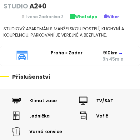
STUDIO
A2+0
Ivana Zadranina 2
WhatsApp
Viber
STUDIOVÝ APARTMÁN S MANŽELSKOU POSTELÍ, KUCHYNÍ A
KOUPELNOU. PARKOVÁNÍ JE VEŘEJNÉ A BEZPLATNÉ.
Praha » Zadar
910km
→
9h 45min
Příslušenství
Klimatizace
TV/SAT
Lednička
Vařič
Varná konvice