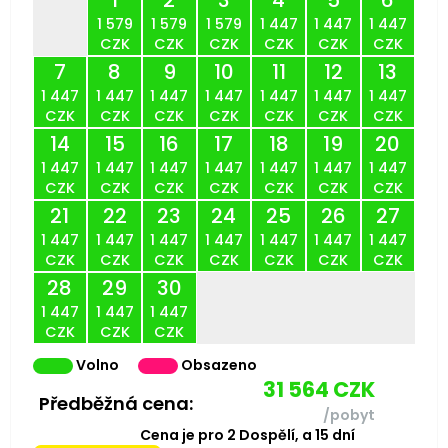
1 579
1 579
1 579
1 447
1 447
1 447
CZK
CZK
CZK
CZK
CZK
CZK
7
8
9
10
11
12
13
1 447
1 447
1 447
1 447
1 447
1 447
1 447
CZK
CZK
CZK
CZK
CZK
CZK
CZK
14
15
16
17
18
19
20
1 447
1 447
1 447
1 447
1 447
1 447
1 447
CZK
CZK
CZK
CZK
CZK
CZK
CZK
21
22
23
24
25
26
27
1 447
1 447
1 447
1 447
1 447
1 447
1 447
CZK
CZK
CZK
CZK
CZK
CZK
CZK
28
29
30
1 447
1 447
1 447
CZK
CZK
CZK
Volno
Obsazeno
31 564
CZK
Předběžná cena:
/pobyt
Cena je pro
2
Dospělí,
a
15
dní