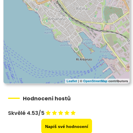
Leaflet
| ©
OpenStreetMap
contributors
Hodnocení hostů
Skvělé 4.53/5
Napiš své hodnocení