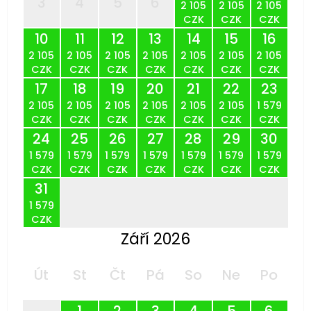
3
4
5
6
2 105
2 105
2 105
CZK
CZK
CZK
10
11
12
13
14
15
16
2 105
2 105
2 105
2 105
2 105
2 105
2 105
CZK
CZK
CZK
CZK
CZK
CZK
CZK
17
18
19
20
21
22
23
2 105
2 105
2 105
2 105
2 105
2 105
1 579
CZK
CZK
CZK
CZK
CZK
CZK
CZK
24
25
26
27
28
29
30
1 579
1 579
1 579
1 579
1 579
1 579
1 579
CZK
CZK
CZK
CZK
CZK
CZK
CZK
31
1 579
CZK
Září 2026
Út
St
Čt
Pá
So
Ne
Po
1
2
3
4
5
6