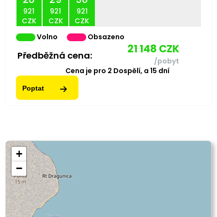
921
921
921
CZK
CZK
CZK
Volno
Obsazeno
21 148
CZK
Předběžná cena:
/pobyt
Cena je pro
2
Dospělí,
a
15
dní
Poptat
+
−