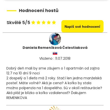
Hodnocení hostů
Skvělé 5/5
Napiš své hodnocení
Daniela Remeníková Čelestiaková
Vloženo : 11.07.2018
Dobrý deň mali by sme záujem o 1 apartmán od zajtra
12.7 na 10 dní 9 noci
2 dospelý a 1 dieťa má 2 roky. Stačí len jedna manželská
posteľ. Máte voľné? Aká je cena? A koľko by stala
možno polpenzia na 1 dospelého. Sú v okolí reštaurácie?
Aká pláž je blízko a koľko vzdialenosť? Ďakujem
REMENIKOVA