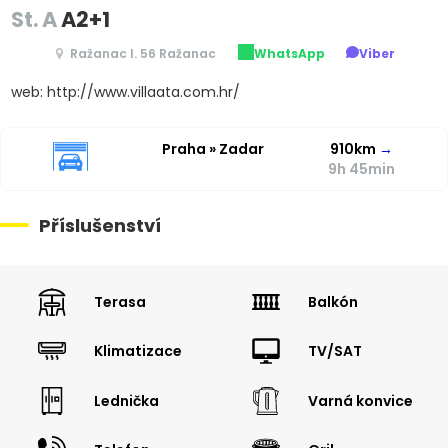
St. A
A2+1
Ražanac I. 56 Ražanac
WhatsApp
Viber
web: http://www.villaata.com.hr/
Praha » Zadar
910km
→
9h 45min
Příslušenství
Terasa
Balkón
Klimatizace
TV/SAT
Lednička
Varná konvice