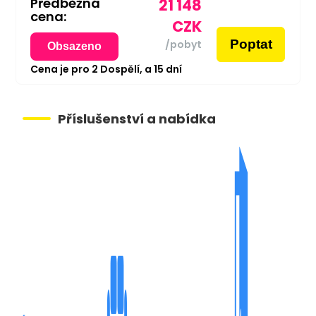
Předběžná
21 148
cena:
CZK
Poptat
/pobyt
Obsazeno
Cena je pro
2
Dospělí,
a
15
dní
Příslušenství a nabídka