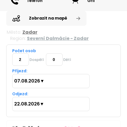
Telefon
Gril
Zobrazit na mapě
Město:
Zadar
Region:
Severní Dalmácie - Zadar
Počet osob
Dospělí
Dětí
Příjezd:
07.08.2026
▼
Odjezd:
22.08.2026
▼