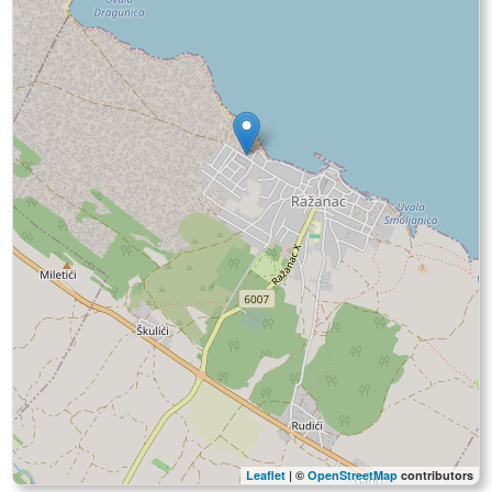
Leaflet
| ©
OpenStreetMap
contributors