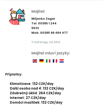
Majitel:
Miljenko Zagar
Tel: 00385 1 244
5533
Mob: 00385 98 484 477
V katalogu od 2013.
Majitel mluví jazyky:
Příplatky:
Klimatizace:
132 CZK/day
Další osoba nad 4:
132 CZK/day
Závěrečný úklid:
264 CZK/day
Internet:
27 CZK/day
Domácí mazlíček:
132 CZK/day