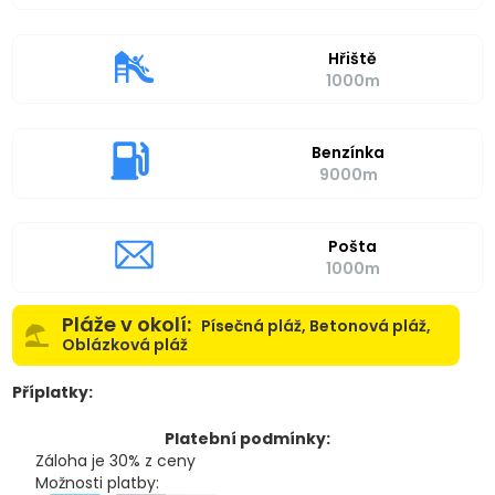
Hřiště
1000m
Benzínka
9000m
Pošta
1000m
Pláže v okolí:
Písečná pláž, Betonová pláž,
Oblázková pláž
Příplatky:
Platební podmínky:
Záloha je 30% z ceny
Možnosti platby: