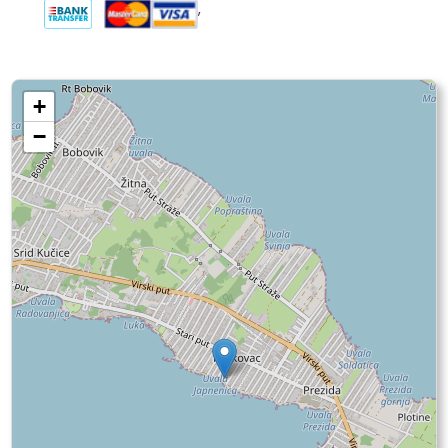
,
+
−