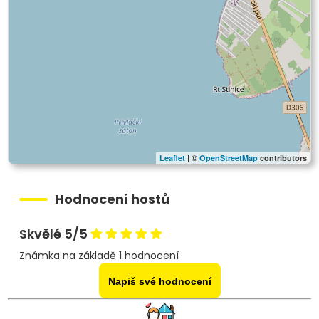
Leaflet
| ©
OpenStreetMap
contributors
Hodnocení hostů
Skvělé 5/5
Známka na základě 1 hodnocení
Napiš své hodnocení