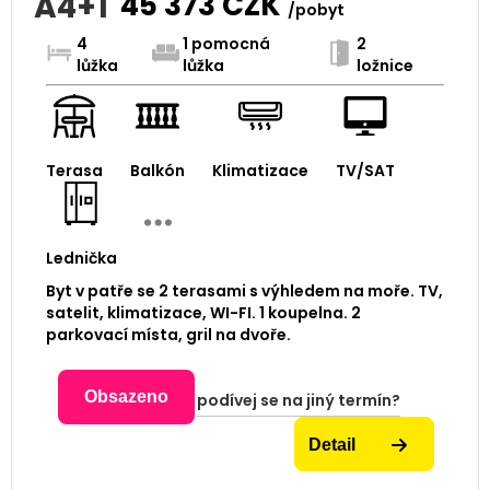
A4+1
45 373
CZK
/pobyt
4
1 pomocná
2
lůžka
lůžka
ložnice
Terasa
Balkón
Klimatizace
TV/SAT
Lednička
Byt v patře se 2 terasami s výhledem na moře. TV,
satelit, klimatizace, WI-FI. 1 koupelna. 2
parkovací místa, gril na dvoře.
Obsazeno
podívej se na jiný termín?
Detail