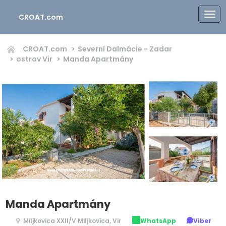
CROAT.com
CROAT.com
Severní Dalmácie - Zadar
ostrov Vir
Manda Apartmány
Manda Apartmány
Miljkovica XXII/V Miljkovica, Vir
WhatsApp
Viber