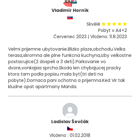
Vladimír Horník
Skvělé
Pobyt v A4+2
Červenec 2023 | Vloženo: 11.8.2023
Velmi prijemne ubytovanie.Blizko plaze,obchodu.Velka
terasa,skromna ale plne funkcna kuchyna,izby velkostne
postacujice(2 dospeli a 3 deti).Parkovanie vo
dvore,vonkajsia sprcha.Skoda len chybajucej pracky
ktora tam podla popisu mala byt(tri deti na
pobyte).Domaca pani ochotna a prijemna.Ked Vir tak
kludne opat apartmany Manda.
Ladislav Ševčák
Vloženo : 01.02.2018