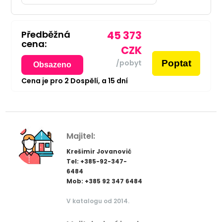
Předběžná
45 373
cena:
CZK
Poptat
/pobyt
Obsazeno
Cena je pro
2
Dospělí,
a
15
dní
Majitel:
Krešimir Jovanović
Tel: +385-92-347-
6484
Mob: +385 92 347 6484
V katalogu od 2014.