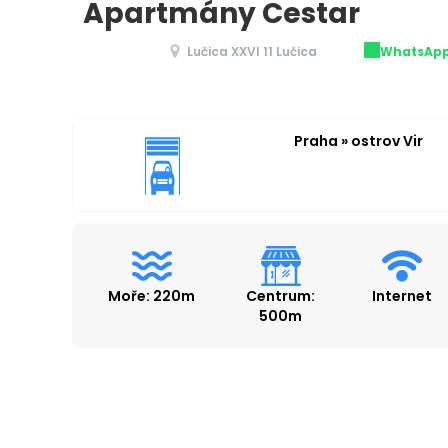
Apartmány Cestar
Lučica XXVI 11 Lučica
WhatsAp
Praha » ostrov Vir
Moře: 220m
Centrum:
Internet
500m