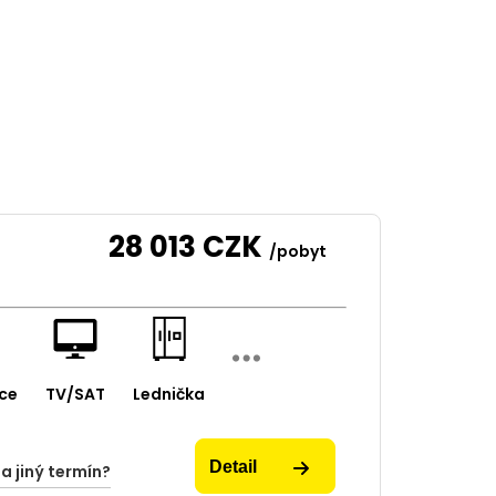
28 013
CZK
/pobyt
ce
TV/SAT
Lednička
Detail
na jiný termín?