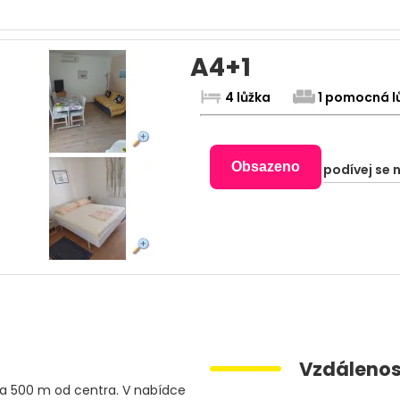
A4+1
4 lůžka
1 pomocná l
Obsazeno
podívej se 
Vzdálenos
 a 500 m od centra. V nabídce