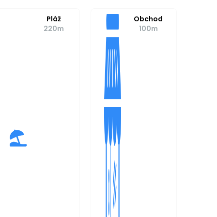
Pláž
Obchod
220m
100m