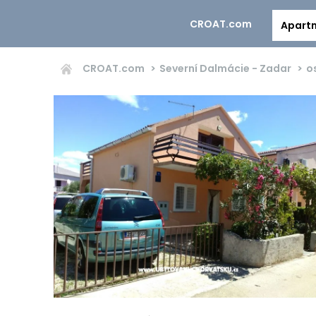
CROAT.com
Apart
CROAT.com
Severní Dalmácie - Zadar
o