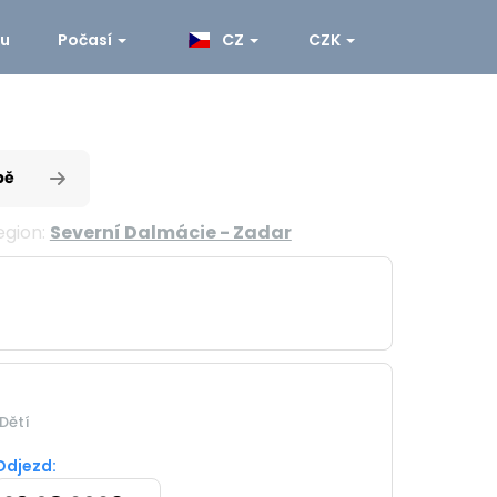
ku
Počasí
CZ
CZK
pě
egion:
Severní Dalmácie - Zadar
Dětí
Odjezd: