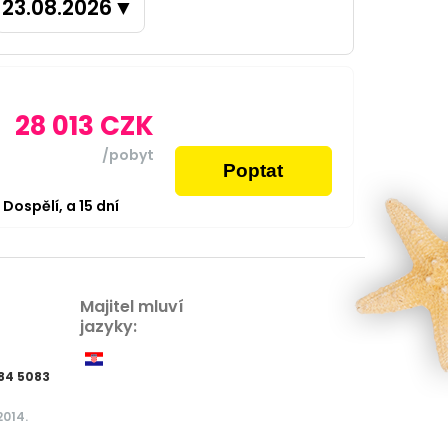
23.08.2026
▼
28 013
CZK
/pobyt
Poptat
2
Dospělí,
a
15
dní
Majitel mluví
jazyky:
584 5083
2014.