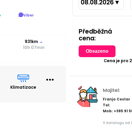
08.08.2026
▼
p
Viber
Předběžná
cena:
931km
→
10h 07min
Obsazeno
Cena je pro
Klimatizace
Majitel:
Franjo Cestar
Tel:
Mob: +385 91 
V katalogu od 