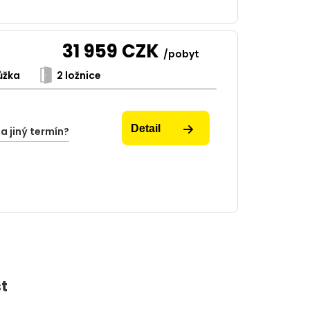
31 959
CZK
/pobyt
ůžka
2 ložnice
Detail
na jiný termín?
t