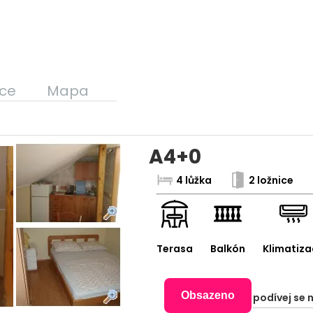
ce
Mapa
A4+0
4 lůžka
2 ložnice
Terasa
Balkón
Klimatiza
Obsazeno
podívej se 