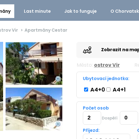
mány
Last minute
Jak to funguje
O Chorvats
strov Vir
Apartmány Cestar
Zobrazit na ma
Město:
ostrov Vir
R
Ubytovací jednotka:
A4+0
A4+1
Počet osob
Dospělí
Příjezd: