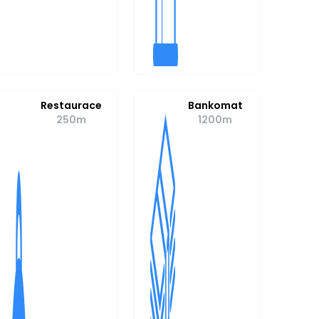
Restaurace
Bankomat
250m
1200m