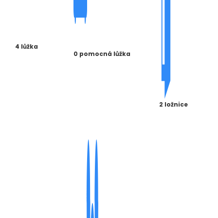
4 lůžka
0 pomocná lůžka
2 ložnice