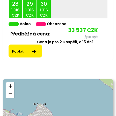
28
29
30
1 316
1 316
1 316
CZK
CZK
CZK
Volno
Obsazeno
33 537
CZK
Předběžná cena:
/pobyt
Cena je pro
2
Dospělí,
a
15
dní
Poptat
+
−