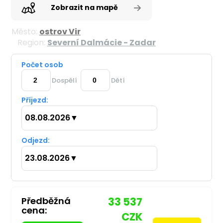
Zobrazit na mapě
Město:
ostrov Vir
Region:
Severní Dalmácie - Zadar
Počet osob
Dospělí
Dětí
Příjezd:
08.08.2026
▼
Odjezd:
23.08.2026
▼
Předběžná
33 537
cena:
CZK