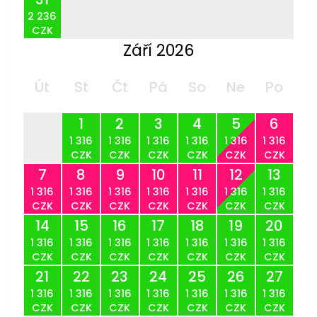
2 236
CZK
Září 2026
Út
St
Čt
Pá
So
Ne
Po
1
2
3
4
5
6
1 316
1 316
1 316
1 316
1 316
1 316
CZK
CZK
CZK
CZK
CZK
CZK
7
8
9
10
11
12
13
1 316
1 316
1 316
1 316
1 316
1 316
1 316
CZK
CZK
CZK
CZK
CZK
CZK
CZK
14
15
16
17
18
19
20
1 316
1 316
1 316
1 316
1 316
1 316
1 316
CZK
CZK
CZK
CZK
CZK
CZK
CZK
21
22
23
24
25
26
27
1 316
1 316
1 316
1 316
1 316
1 316
1 316
CZK
CZK
CZK
CZK
CZK
CZK
CZK