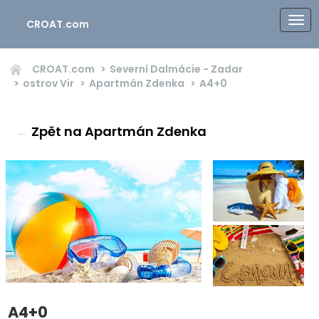
CROAT.com
CROAT.com
Severní Dalmácie - Zadar
ostrov Vir
Apartmán Zdenka
A4+0
←
Zpět na Apartmán Zdenka
A4+0