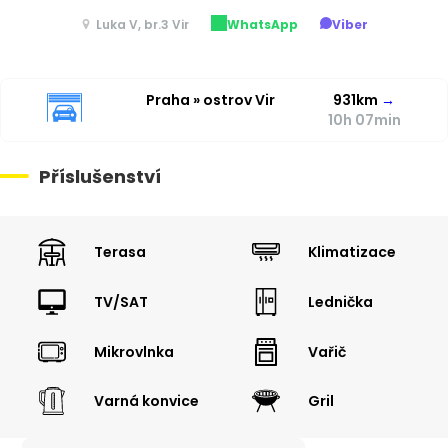
Luka V, br.3 Vir
WhatsApp
Viber
Praha » ostrov Vir
931km
→
10h 07min
Příslušenství
Terasa
Klimatizace
TV/SAT
Lednička
Mikrovlnka
Vařič
Varná konvice
Gril