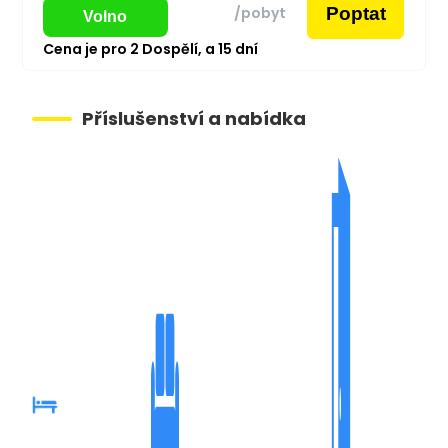
Poptat
/pobyt
Volno
Cena je pro
2
Dospělí,
a
15
dní
Příslušenství a nabídka