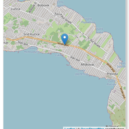
Leaflet
| ©
OpenStreetMap
contributors