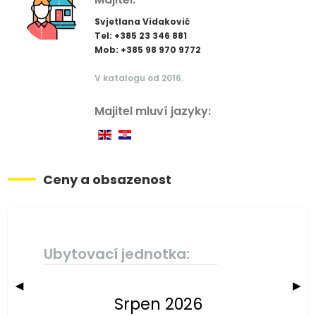
Svjetlana Vidaković
Tel: +385 23 346 881
Mob: +385 98 970 9772
V katalogu od 2016.
Majitel mluví jazyky:
Ceny a obsazenost
Ubytovací jednotka:
◀
▶
Srpen 2026