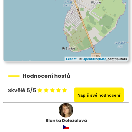
Leaflet
| ©
OpenStreetMap
contributors
Hodnocení hostů
Skvělé 5/5
Napiš své hodnocení
Blanka Doležalová