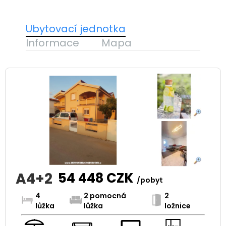
Ubytovací jednotka
Informace
Mapa
A4+2
54 448
CZK
/pobyt
4
2 pomocná
2
lůžka
lůžka
ložnice