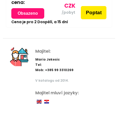
cena:
CZK
Poptat
/pobyt
Obsazeno
Cena je pro
2
Dospělí,
a
15
dní
Majitel:
Mario Jekesic
Tel:
Mob: +385 99 3310269
V katalogu od 2014.
Majitel mluví jazyky: