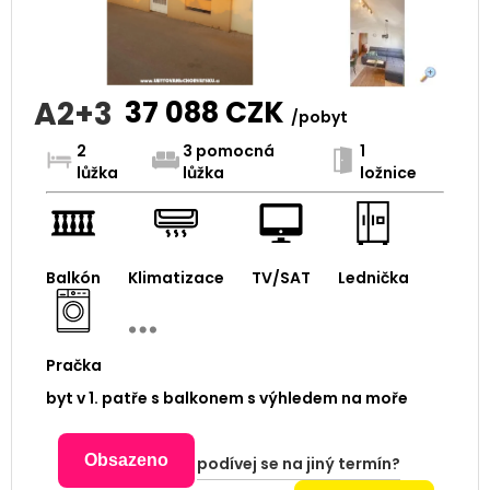
A2+3
37 088
CZK
/pobyt
2
3 pomocná
1
lůžka
lůžka
ložnice
Balkón
Klimatizace
TV/SAT
Lednička
Pračka
byt v 1. patře s balkonem s výhledem na moře
Obsazeno
podívej se na jiný termín?