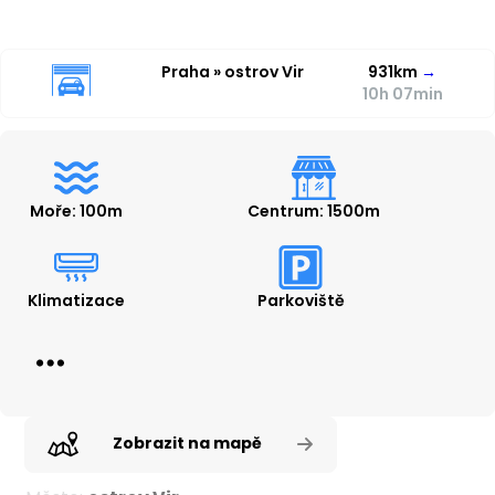
Praha » ostrov Vir
931km
→
10h 07min
Moře: 100m
Centrum: 1500m
Klimatizace
Parkoviště
Zobrazit na mapě