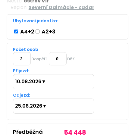
Město:
ostrov Vir
Region:
Severní Dalmácie - Zadar
Ubytovací jednotka:
A4+2
A2+3
Počet osob
Dospělí
Dětí
Příjezd:
10.08.2026
▼
Odjezd:
25.08.2026
▼
Předběžná
54 448