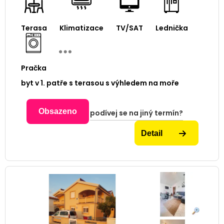
Terasa
Klimatizace
TV/SAT
Lednička
Pračka
byt v 1. patře s terasou s výhledem na moře
Obsazeno
podívej se na jiný termín?
Detail