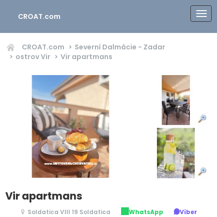
CROAT.com
CROAT.com
Severní Dalmácie - Zadar
ostrov Vir
Vir apartmans
Vir apartmans
Soldatica VIII 19 Soldatica
WhatsApp
Viber