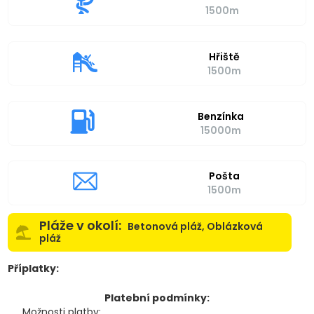
1500m
Hřiště
1500m
Benzínka
15000m
Pošta
1500m
Pláže v okolí:
Betonová pláž, Oblázková
pláž
Příplatky:
Platební podmínky:
Možnosti platby: