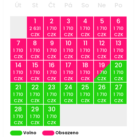
Út
St
Čt
Pá
So
Ne
Po
1
2
3
4
5
6
2 631
1 710
1 710
1 710
1 710
1 710
CZK
CZK
CZK
CZK
CZK
CZK
7
8
9
10
11
12
13
1 710
1 710
1 710
1 710
1 710
1 710
1 710
CZK
CZK
CZK
CZK
CZK
CZK
CZK
14
15
16
17
18
19
20
1 710
1 710
1 710
1 710
1 710
1 710
1 710
CZK
CZK
CZK
CZK
CZK
CZK
CZK
21
22
23
24
25
26
27
1 710
1 710
1 710
1 710
1 710
1 710
1 710
CZK
CZK
CZK
CZK
CZK
CZK
CZK
28
29
30
1 710
1 710
1 710
CZK
CZK
CZK
Volno
Obsazeno