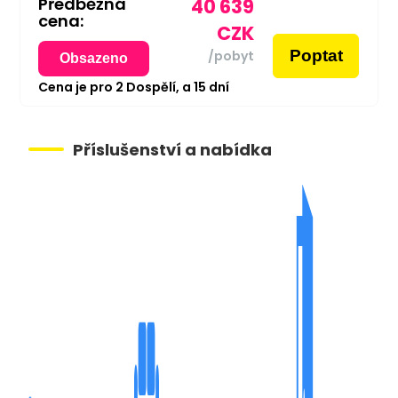
Předběžná
40 639
cena:
CZK
Poptat
/pobyt
Obsazeno
Cena je pro
2
Dospělí,
a
15
dní
Příslušenství a nabídka