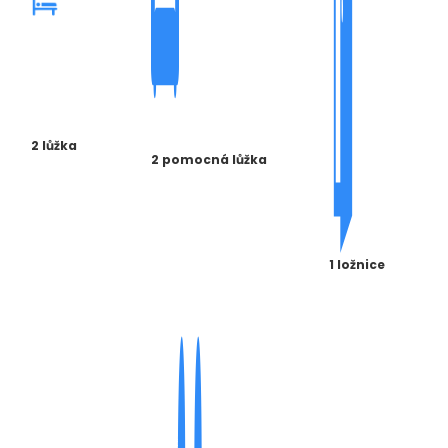
2 lůžka
2 pomocná lůžka
1 ložnice