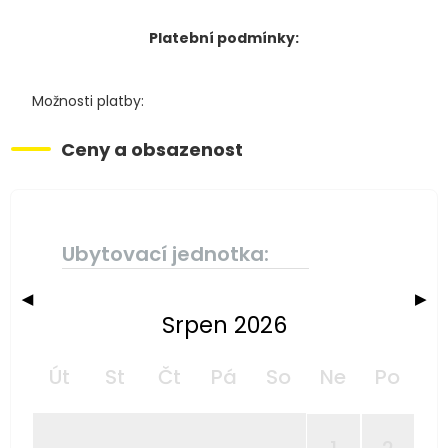
Platební podmínky:
Možnosti platby:
Ceny a obsazenost
Ubytovací jednotka:
◀
▶
Srpen 2026
Út
St
Čt
Pá
So
Ne
Po