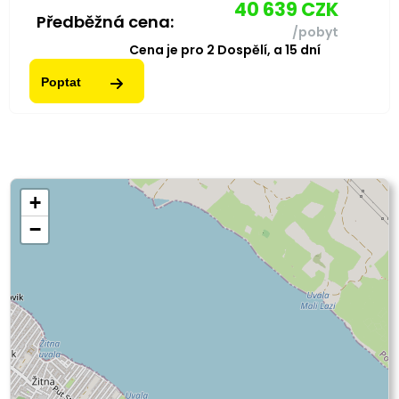
40 639
CZK
Předběžná cena:
/pobyt
Cena je pro
2
Dospělí,
a
15
dní
Poptat
+
−