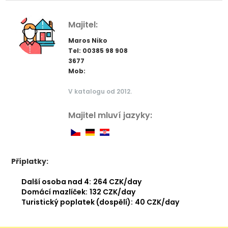
Majitel:
Maros Niko
Tel: 00385 98 908
3677
Mob:
V katalogu od 2012.
Majitel mluví jazyky:
Příplatky:
Další osoba nad 4:
264 CZK/day
Domácí mazlíček:
132 CZK/day
Turistický poplatek (dospělí):
40 CZK/day