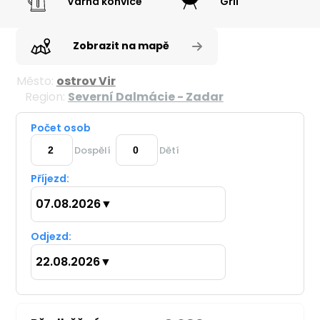
Varná konvice
Gril
Zobrazit na mapě
Město:
ostrov Vir
Region:
Severní Dalmácie - Zadar
Počet osob
Dospělí
Dětí
Příjezd:
07.08.2026
▼
Odjezd:
22.08.2026
▼