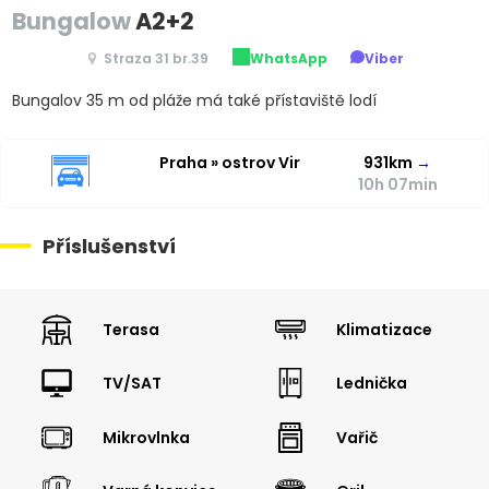
Bungalow
A2+2
Straza 31 br.39
WhatsApp
Viber
Bungalov 35 m od pláže má také přístaviště lodí
Praha » ostrov Vir
931km
→
10h 07min
Příslušenství
Terasa
Klimatizace
TV/SAT
Lednička
Mikrovlnka
Vařič