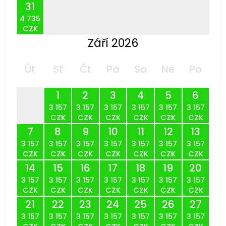
31
4 735
CZK
Září 2026
Út
St
Čt
Pá
So
Ne
Po
1
2
3
4
5
6
3 157
3 157
3 157
3 157
3 157
3 157
CZK
CZK
CZK
CZK
CZK
CZK
7
8
9
10
11
12
13
3 157
3 157
3 157
3 157
3 157
3 157
3 157
CZK
CZK
CZK
CZK
CZK
CZK
CZK
14
15
16
17
18
19
20
3 157
3 157
3 157
3 157
3 157
3 157
3 157
CZK
CZK
CZK
CZK
CZK
CZK
CZK
21
22
23
24
25
26
27
3 157
3 157
3 157
3 157
3 157
3 157
3 157