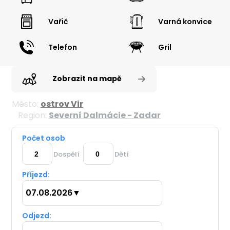
Vařič
Varná konvice
Telefon
Gril
Zobrazit na mapě
Město:
ostrov Vir
Region:
Severní Dalmácie - Zadar
Počet osob
Dospělí
Dětí
Příjezd:
07.08.2026
▼
Odjezd: