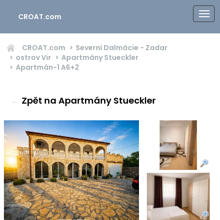
CROAT.com
CROAT.com
Severní Dalmácie - Zadar
ostrov Vir
Apartmány Stueckler
Apartmán-1
A6+2
←
Zpět na Apartmány Stueckler