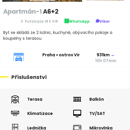
Apartmán-1
A6+2
Putstraze 18 E VIR
WhatsApp
Viber
Byt se skládá ze 2 ložnic, kuchyně, obývacího pokoje a
koupelny s terasou
Praha » ostrov Vir
931km
→
10h 07min
Příslušenství
Terasa
Balkón
Klimatizace
TV/SAT
Lednička
Mikrovlnka