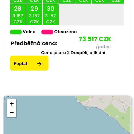
CZK
CZK
CZK
CZK
CZK
CZK
CZK
28
29
30
3 157
3 157
3 157
CZK
CZK
CZK
Volno
Obsazeno
73 517
CZK
Předběžná cena:
/pobyt
Cena je pro
2
Dospělí,
a
15
dní
Poptat
+
−