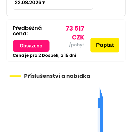
22.08.2026
▼
Předběžná
73 517
cena:
CZK
Poptat
/pobyt
Obsazeno
Cena je pro
2
Dospělí,
a
15
dní
Příslušenství a nabídka