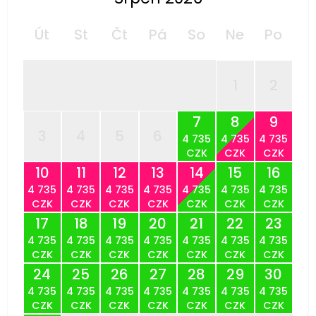
Út
St
Čt
Pá
So
Ne
Po
1
2
7
8
9
3
4
5
6
4 735
4 735
4 735
CZK
CZK
CZK
10
11
12
13
14
15
16
4 735
4 735
4 735
4 735
4 735
4 735
4 735
CZK
CZK
CZK
CZK
CZK
CZK
CZK
17
18
19
20
21
22
23
4 735
4 735
4 735
4 735
4 735
4 735
4 735
CZK
CZK
CZK
CZK
CZK
CZK
CZK
24
25
26
27
28
29
30
4 735
4 735
4 735
4 735
4 735
4 735
4 735
CZK
CZK
CZK
CZK
CZK
CZK
CZK