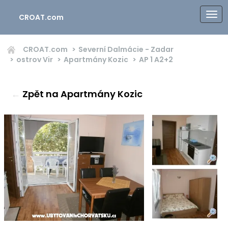
CROAT.com
CROAT.com
Severní Dalmácie - Zadar
ostrov Vir
Apartmány Kozic
AP 1
A2+2
←
Zpět na Apartmány Kozic