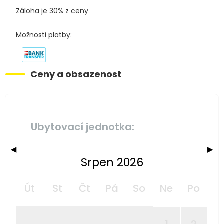
Záloha je 30% z ceny
Možnosti platby:
Ceny a obsazenost
Ubytovací jednotka:
◀
▶
Srpen 2026
Út
St
Čt
Pá
So
Ne
Po