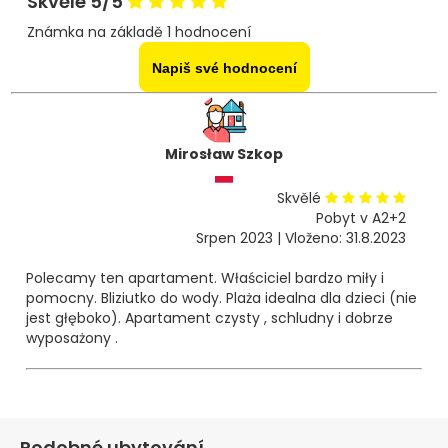
Skvělé 5/5
Známka na základě 1 hodnocení
Napiš své hodnocení
Mirosław Szkop
Skvělé
Pobyt v A2+2
Srpen 2023 | Vloženo: 31.8.2023
Polecamy ten apartament. Właściciel bardzo miły i
pomocny. Bliziutko do wody. Plaża idealna dla dzieci (nie
jest głęboko). Apartament czysty , schludny i dobrze
wyposażony .
Podobné ubytování