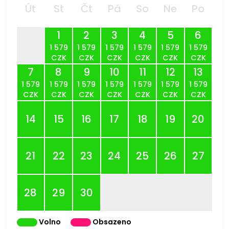
Út
St
Čt
Pá
So
Ne
Po
1
2
3
4
5
6
1 579
1 579
1 579
1 579
1 579
1 579
CZK
CZK
CZK
CZK
CZK
CZK
7
8
9
10
11
12
13
1 579
1 579
1 579
1 579
1 579
1 579
1 579
CZK
CZK
CZK
CZK
CZK
CZK
CZK
14
15
16
17
18
19
20
21
22
23
24
25
26
27
28
29
30
Volno
Obsazeno