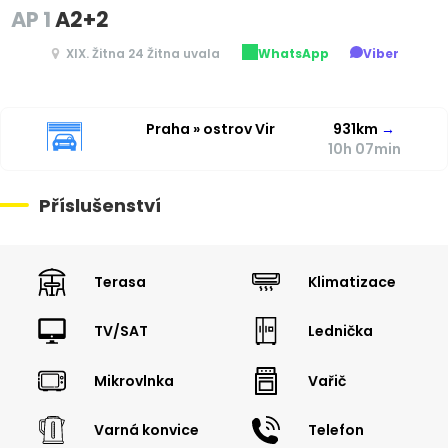
AP 1
A2+2
XIX. Žitna 24 Žitna uvala
WhatsApp
Viber
Praha » ostrov Vir
931km
→
10h 07min
Příslušenství
Terasa
Klimatizace
TV/SAT
Lednička
Mikrovlnka
Vařič
Varná konvice
Telefon