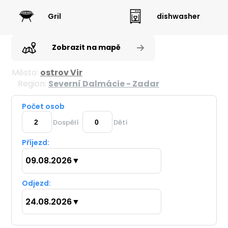
Gril
dishwasher
Zobrazit na mapě
Město:
ostrov Vir
Region:
Severní Dalmácie - Zadar
Počet osob
Dospělí
Dětí
Příjezd:
09.08.2026
▼
Odjezd:
24.08.2026
▼