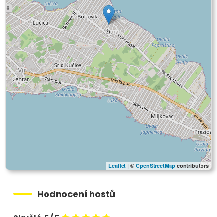
Leaflet
| ©
OpenStreetMap
contributors
Hodnocení hostů