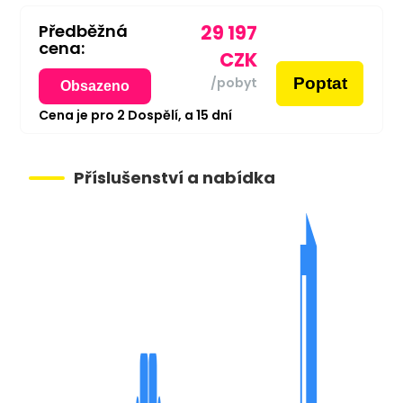
Předběžná
29 197
cena:
CZK
Poptat
/pobyt
Obsazeno
Cena je pro
2
Dospělí,
a
15
dní
Příslušenství a nabídka