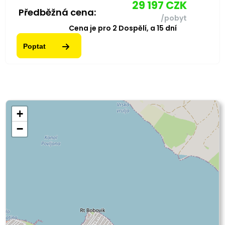
29 197
CZK
Předběžná cena:
/pobyt
Cena je pro
2
Dospělí,
a
15
dní
Poptat
+
−