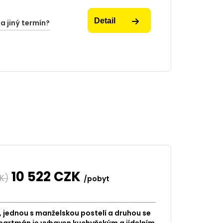
Detail
na jiný termín?
10 522
CZK
K)
/pobyt
 jednou s manželskou postelí a druhou se
artmán je vybaven kuchyňským a jídelním