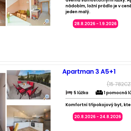
nádobím, ložní prádlo je v cen
jeden malý.
28.8.2026 - 1.9.2026
Apartman 3 A5+1
(
15 782
CZ
5 lůžka
1 pomocná l
Komfortní třípokojový byt, kt
20.8.2026 - 24.8.2026