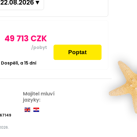
22.08.2026
▼
49 713
CZK
/pobyt
Poptat
2
Dospělí,
a
15
dní
Majitel mluví
jazyky:
67149
2026.