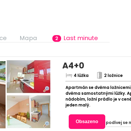
ce
Mapa
Last minute
2
A4+0
4 lůžka
2 ložnice
Apartmán se dvěma ložnicemi,
dvěma samostatnými lůžky. Ap
nádobím, ložní prádlo je v cen
jeden malý.
Obsazeno
podívej se 