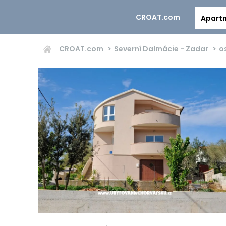
CROAT.com
Apart
CROAT.com
Severní Dalmácie - Zadar
o