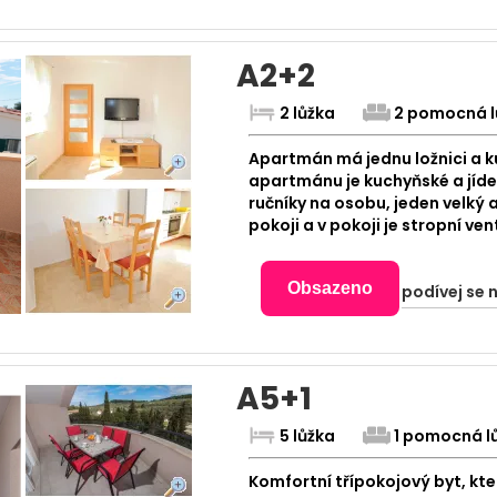
A2+2
2 lůžka
2 pomocná l
Apartmán má jednu ložnici a k
apartmánu je kuchyňské a jídeln
ručníky na osobu, jeden velký 
pokoji a v pokoji je stropní ven
Obsazeno
podívej se 
A5+1
5 lůžka
1 pomocná l
Komfortní třípokojový byt, kt