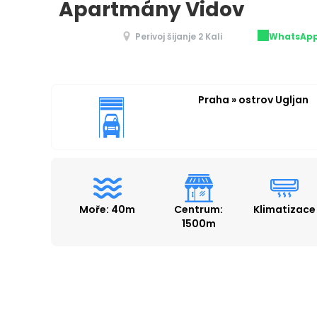
Apartmány Vidov
Perivoj šijanje 2 Kali
WhatsAp
Praha » ostrov Ugljan
Moře: 40m
Centrum:
Klimatizace
1500m