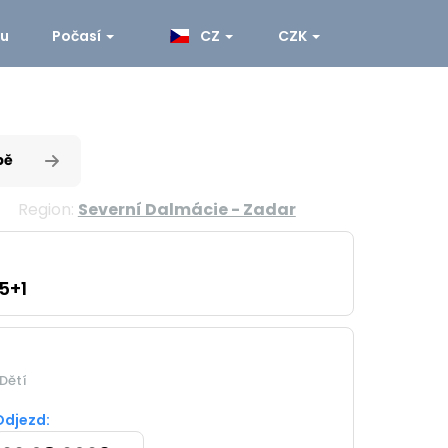
ku
Počasí
CZ
CZK
pě
Region:
Severní Dalmácie - Zadar
5+1
Dětí
Odjezd: