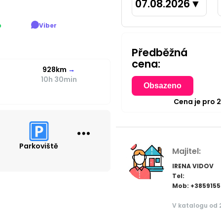
07.08.2026
▼
p
Viber
Předběžná
cena:
928km
→
10h 30min
Obsazeno
Cena je pro
Parkoviště
Majitel:
IRENA VIDOV
Tel:
Mob: +3859155
V katalogu od 