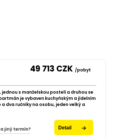
49 713
CZK
/pobyt
 jednou s manželskou postelí a druhou se
artmán je vybaven kuchyňským a jídelním
ě a dva ručníky na osobu, jeden velký a
Detail
na jiný termín?