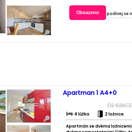
Obsazeno
podívej se 
Apartman 1 A4+0
(
12 626
CZ
4 lůžka
2 ložnice
Apartmán se dvěma ložnicemi,
dvěma samostatnými lůžky. Ap