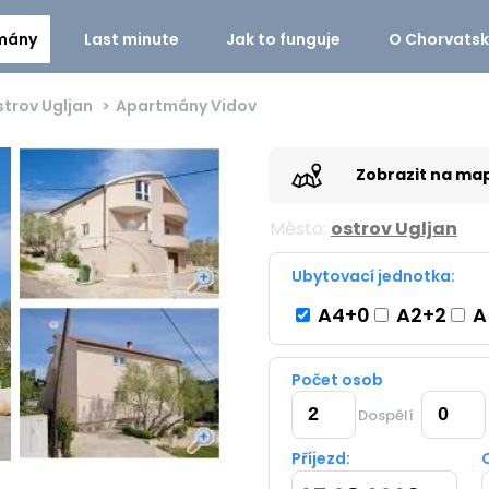
mány
Last minute
Jak to funguje
O Chorvats
strov Ugljan
Apartmány Vidov
Zobrazit na ma
Město:
ostrov Ugljan
Ubytovací jednotka:
A4+0
A2+2
A
Počet osob
Dospělí
Příjezd: