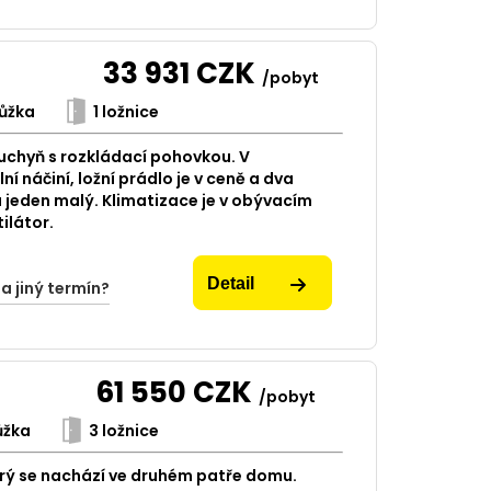
33 931
CZK
/pobyt
ůžka
1 ložnice
uchyň s rozkládací pohovkou. V
í náčiní, ložní prádlo je v ceně a dva
a jeden malý. Klimatizace je v obývacím
tilátor.
Detail
na jiný termín?
61 550
CZK
/pobyt
ůžka
3 ložnice
erý se nachází ve druhém patře domu.