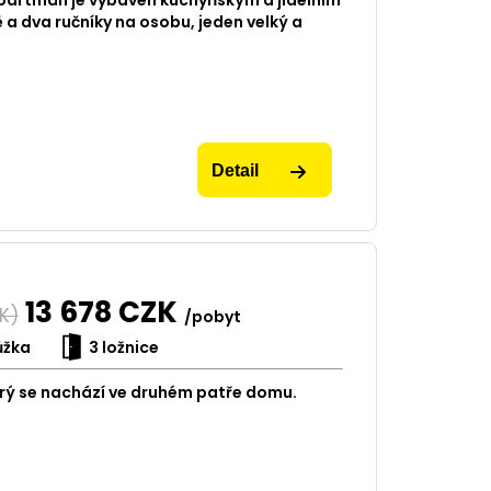
ě a dva ručníky na osobu, jeden velký a
Detail
13 678
CZK
K)
/pobyt
ůžka
3 ložnice
erý se nachází ve druhém patře domu.