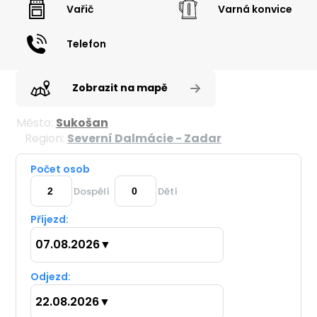
Vařič
Varná konvice
Telefon
Zobrazit na mapě
Město:
Sukošan
Region:
Severní Dalmácie - Zadar
Počet osob
Dospělí
Dětí
Příjezd:
07.08.2026
▼
Odjezd:
22.08.2026
▼