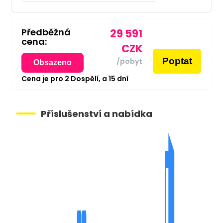
Předběžná
29 591
cena:
CZK
Poptat
/pobyt
Obsazeno
Cena je pro
2
Dospělí,
a
15
dní
Příslušenství a nabídka