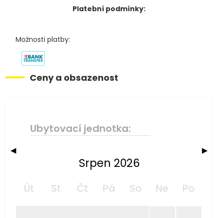
Platební podmínky:
Možnosti platby:
Ceny a obsazenost
Ubytovací jednotka:
◀
▶
Srpen 2026
Út
St
Čt
Pá
So
Ne
Po