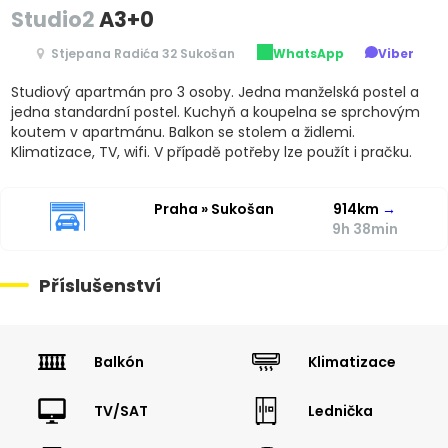
Studio2
A3+0
Stjepana Radića 32 Sukošan
WhatsApp
Viber
Studiový apartmán pro 3 osoby. Jedna manželská postel a
jedna standardní postel. Kuchyň a koupelna se sprchovým
koutem v apartmánu. Balkon se stolem a židlemi.
Klimatizace, TV, wifi. V případě potřeby lze použít i pračku.
Praha » Sukošan
914km
→
9h 38min
Příslušenství
Balkón
Klimatizace
TV/SAT
Lednička