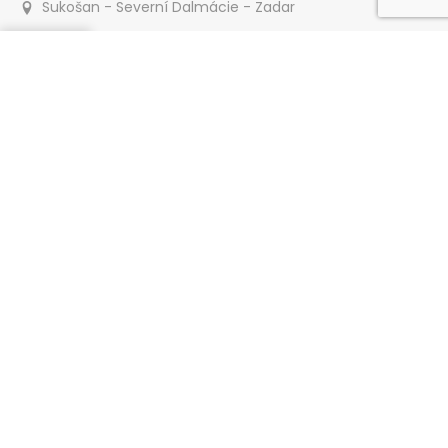
Sukošan - Severní Dalmácie - Zadar
Poptat
900 m
Apartmán D&M
Sukošan - Severní Dalmácie - Zadar