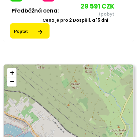
29 591
CZK
Předběžná cena:
/pobyt
Cena je pro
2
Dospělí,
a
15
dní
Poptat
+
−