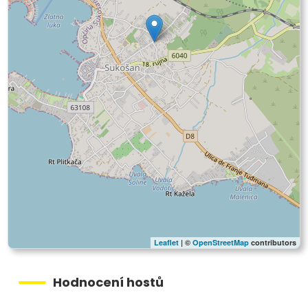
Leaflet
| ©
OpenStreetMap
contributors
Hodnocení hostů