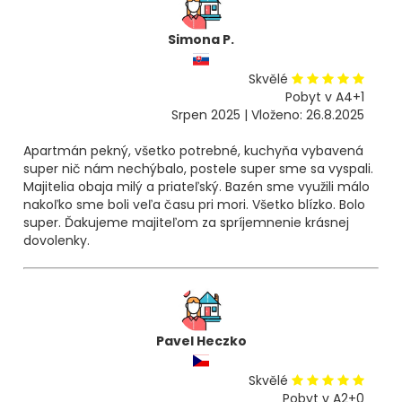
Simona P.
Skvělé
Pobyt v A4+1
Srpen 2025 | Vloženo: 26.8.2025
Apartmán pekný, všetko potrebné, kuchyňa vybavená
super nič nám nechýbalo, postele super sme sa vyspali.
Majitelia obaja milý a priateľský. Bazén sme využili málo
nakoľko sme boli veľa času pri mori. Všetko blízko. Bolo
super. Ďakujeme majiteľom za spríjemnenie krásnej
dovolenky.
Pavel Heczko
Skvělé
Pobyt v A2+0