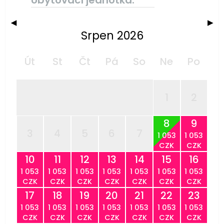
Ubytovací jednotka:
◀
▶
Srpen 2026
Út
St
Čt
Pá
So
Ne
Po
1
2
8
9
3
4
5
6
7
1 053
1 053
CZK
CZK
10
11
12
13
14
15
16
1 053
1 053
1 053
1 053
1 053
1 053
1 053
CZK
CZK
CZK
CZK
CZK
CZK
CZK
17
18
19
20
21
22
23
1 053
1 053
1 053
1 053
1 053
1 053
1 053
CZK
CZK
CZK
CZK
CZK
CZK
CZK