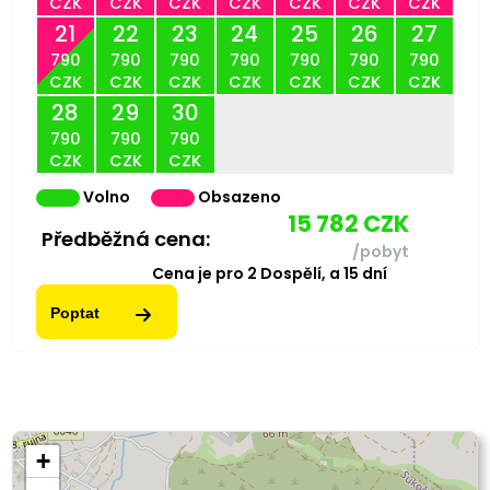
CZK
CZK
CZK
CZK
CZK
CZK
CZK
21
22
23
24
25
26
27
790
790
790
790
790
790
790
CZK
CZK
CZK
CZK
CZK
CZK
CZK
28
29
30
790
790
790
CZK
CZK
CZK
Volno
Obsazeno
15 782
CZK
Předběžná cena:
/pobyt
Cena je pro
2
Dospělí,
a
15
dní
Poptat
+