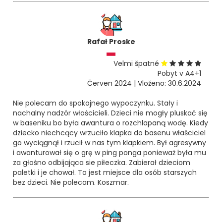
Rafał Proske
Velmi špatné
Pobyt v A4+1
Červen 2024 | Vloženo: 30.6.2024
Nie polecam do spokojnego wypoczynku. Stały i
nachalny nadzór właścicieli. Dzieci nie mogły pluskać się
w baseniku bo była awantura o rozchlapaną wodę. Kiedy
dziecko niechcący wrzuciło klapka do basenu właściciel
go wyciągnął i rzucił w nas tym klapkiem. Był agresywny
i awanturował się o grę w ping ponga ponieważ była mu
za głośno odbijająca sie piłeczka. Zabierał dzieciom
paletki i je chował. To jest miejsce dla osób starszych
bez dzieci. Nie polecam. Koszmar.