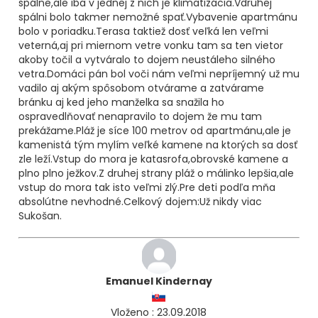
spálne,ale iba v jednej z nich je klimatizácia.Vdruhej
spálni bolo takmer nemožné spať.Vybavenie apartmánu
bolo v poriadku.Terasa taktiež dosť veľká len veľmi
veterná,aj pri miernom vetre vonku tam sa ten vietor
akoby točil a vytváralo to dojem neustáleho silného
vetra.Domáci pán bol voči nám veľmi nepríjemný už mu
vadilo aj akým spôsobom otvárame a zatvárame
bránku aj ked jeho manželka sa snažila ho
ospravedlňovať nenapravilo to dojem že mu tam
prekážame.Pláž je síce 100 metrov od apartmánu,ale je
kamenistá tým mylím veľké kamene na ktorých sa dosť
zle leží.Vstup do mora je katasrofa,obrovské kamene a
plno plno ježkov.Z druhej strany pláž o málinko lepšia,ale
vstup do mora tak isto veľmi zlý.Pre deti podľa mňa
absolútne nevhodné.Celkový dojem:Už nikdy viac
Sukošan.
Emanuel Kindernay
Vloženo : 23.09.2018