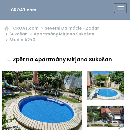
CROAT.com
CROAT.com
Severní Dalmácie - Zadar
Sukošan
Apartmány Mirjana Sukošan
Studio
A2+0
←
Zpět na Apartmány Mirjana Sukošan