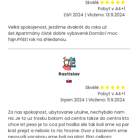
Skvělé
Pobyt v A4+1
Září 2024 | Vloženo: 13.9.2024
Velká spokojenost, jezdíme dvakrát do roka už
šet.Apartmány čisté dobře vybavené.Domácí moc
fajn.Příští rok na shledanou.
Rastislav
Skvělé
Pobyt v A4+1
Srpen 2024 | Vloženo: 11.9.2024
Za nas spokojnost, ubytovanie utulne, nechybalo nam
nic.Je to uz trosku bokom od centra takze do centra kto
chce ist peso je to cca pol hodka ale tak boli sme sa par
krat prejst a nebolo to nic hrozne. Dvor s bazenom sme
nevyuzili vacsinou sme boli na plazi. Plaz celkom