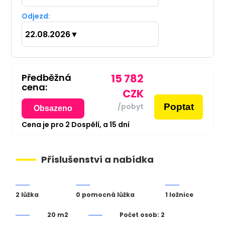
Odjezd:
22.08.2026
▼
Předběžná
15 782
cena:
CZK
Poptat
/pobyt
Obsazeno
Cena je pro
2
Dospělí,
a
15
dní
Příslušenství a nabídka
2 lůžka
0 pomocná lůžka
1 ložnice
20 m2
Počet osob: 2