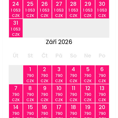
24
25
26
27
28
29
30
1 053
1 053
1 053
1 053
1 053
1 053
1 053
CZK
CZK
CZK
CZK
CZK
CZK
CZK
31
1 053
CZK
Září 2026
Út
St
Čt
Pá
So
Ne
Po
1
2
3
4
5
6
790
790
790
790
790
790
CZK
CZK
CZK
CZK
CZK
CZK
7
8
9
10
11
12
13
790
790
790
790
790
790
790
CZK
CZK
CZK
CZK
CZK
CZK
CZK
14
15
16
17
18
19
20
790
790
790
790
790
790
790