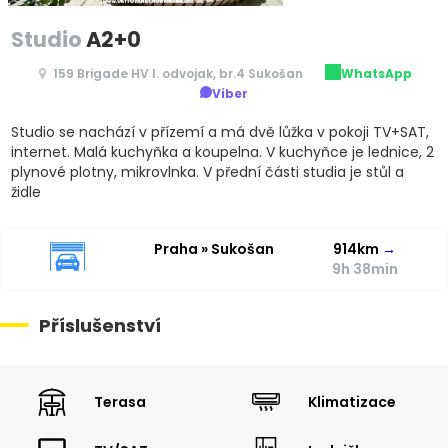
Studio
A2+0
159 Brigade HV I. odvojak, br.4 Sukošan
WhatsApp
Viber
Studio se nachází v přízemí a má dvě lůžka v pokoji TV+SAT,
internet. Malá kuchyňka a koupelna. V kuchyňce je lednice, 2
plynové plotny, mikrovlnka. V přední části studia je stůl a
židle
Praha » Sukošan
914km
→
9h 38min
Příslušenství
Terasa
Klimatizace