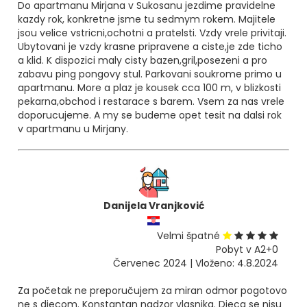
Do apartmanu Mirjana v Sukosanu jezdime pravidelne
kazdy rok, konkretne jsme tu sedmym rokem. Majitele
jsou velice vstricni,ochotni a pratelsti. Vzdy vrele privitaji.
Ubytovani je vzdy krasne pripravene a ciste,je zde ticho
a klid. K dispozici maly cisty bazen,gril,posezeni a pro
zabavu ping pongovy stul. Parkovani soukrome primo u
apartmanu. More a plaz je kousek cca 100 m, v blizkosti
pekarna,obchod i restarace s barem. Vsem za nas vrele
doporucujeme. A my se budeme opet tesit na dalsi rok
v apartmanu u Mirjany.
Danijela Vranjković
Velmi špatné
Pobyt v A2+0
Červenec 2024 | Vloženo: 4.8.2024
Za početak ne preporučujem za miran odmor pogotovo
ne s djecom. Konstantan nadzor vlasnika. Djeca se nisu