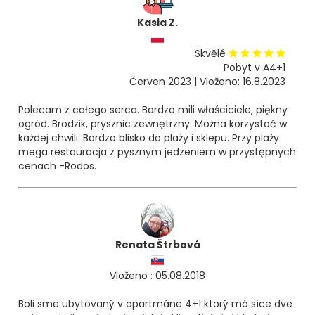
Kasia Z.
Skvělé
Pobyt v A4+1
Červen 2023 | Vloženo: 16.8.2023
Polecam z całego serca. Bardzo mili właściciele, piękny
ogród. Brodzik, prysznic zewnętrzny. Można korzystać w
każdej chwili. Bardzo blisko do plaży i sklepu. Przy plaży
mega restauracja z pysznym jedzeniem w przystępnych
cenach -Rodos.
Renata Štrbová
Vloženo : 05.08.2018
Boli sme ubytovaný v apartmáne 4+1 ktorý má síce dve