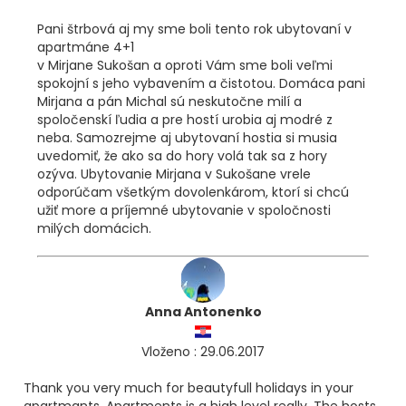
Pani štrbová aj my sme boli tento rok ubytovaní v
apartmáne 4+1
v Mirjane Sukošan a oproti Vám sme boli veľmi
spokojní s jeho vybavením a čistotou. Domáca pani
Mirjana a pán Michal sú neskutočne milí a
spoločenskí ľudia a pre hostí urobia aj modré z
neba. Samozrejme aj ubytovaní hostia si musia
uvedomiť, že ako sa do hory volá tak sa z hory
ozýva. Ubytovanie Mirjana v Sukošane vrele
odporúčam všetkým dovolenkárom, ktorí si chcú
užiť more a príjemné ubytovanie v spoločnosti
milých domácich.
Anna Antonenko
Vloženo : 29.06.2017
Thank you very much for beautyfull holidays in your