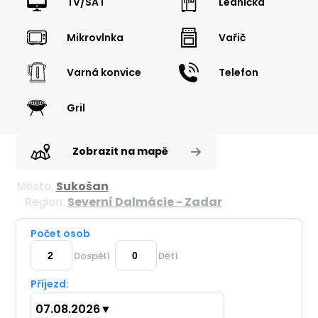
TV/SAT
Lednička
Mikrovlnka
Vařič
Varná konvice
Telefon
Gril
Zobrazit na mapě
Město:
Sukošan
Region:
Severní Dalmácie - Zadar
Počet osob
Dospělí
Dětí
Příjezd:
07.08.2026
▼