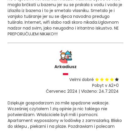
mogla brčkati u bazenu jer su se prskala s vodu i voda je
izlazila iz bazena i to je smetalo vlasniku. Smetalo je i
vanjsko tuširanje jer su se djeca navodno predugo
tuširala. Internet, wifi slabo radi skoro nikada.Uglavnom
nadzor nad svim, jako neugodno i iritantno iskustvo. NE
PREPORUČUJEM NIKAKO!!!
Arkadiusz
Velmi dobré
Pobyt v A2+0
Červenec 2024 | Vloženo: 24.7.2024
Dziękuje gospodarzom za mile spędzone wakacje.
Wcześniej czytałem 1 złą opinie ja nic takiego nie
potwierdzam. Właściciele byli mili i pomocni.
Apartament wyposażony w lodówkę z zamrażarką. Blisko
do sklepu , piekarni i na plaże. Pozdrawiam i polecam