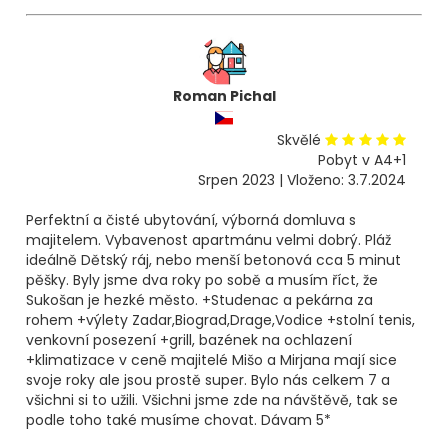
Roman Pichal
Skvělé
Pobyt v A4+1
Srpen 2023 | Vloženo: 3.7.2024
Perfektní a čisté ubytování, výborná domluva s
majitelem. Vybavenost apartmánu velmi dobrý. Pláž
ideálně Dětský ráj, nebo menší betonová cca 5 minut
pěšky. Byly jsme dva roky po sobě a musím říct, že
Sukošan je hezké město. +Studenac a pekárna za
rohem +výlety Zadar,Biograd,Drage,Vodice +stolní tenis,
venkovní posezení +grill, bazének na ochlazení
+klimatizace v ceně majitelé Mišo a Mirjana mají sice
svoje roky ale jsou prostě super. Bylo nás celkem 7 a
všichni si to užili. Všichni jsme zde na návštěvě, tak se
podle toho také musíme chovat. Dávam 5*