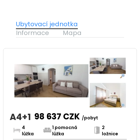
Ubytovací jednotka
Informace
Mapa
A4+1
98 637
CZK
/pobyt
4
1 pomocná
2
lůžka
lůžka
ložnice