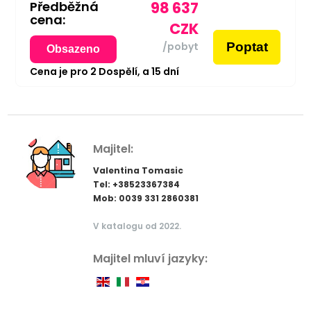
Předběžná
98 637
cena:
CZK
Poptat
/pobyt
Obsazeno
Cena je pro
2
Dospělí,
a
15
dní
Majitel:
Valentina Tomasic
Tel: +38523367384
Mob: 0039 331 2860381
V katalogu od 2022.
Majitel mluví jazyky: