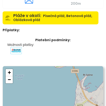
200m
Pláže v okolí:
Písečná pláž, Betonová pláž,
Oblázková pláž
Příplatky:
Platební podmínky:
Možnosti platby:
+
−