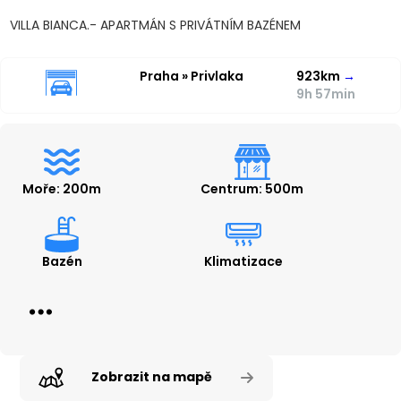
VILLA BIANCA.- APARTMÁN S PRIVÁTNÍM BAZÉNEM
Praha » Privlaka
923km
→
9h 57min
Moře: 200m
Centrum: 500m
Bazén
Klimatizace
Zobrazit na mapě