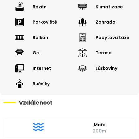
Bazén
Klimatizace
Parkoviště
Zahrada
Balkón
Pobytová taxe
Gril
Terasa
Internet
Lůžkoviny
Ručníky
Vzdálenost
Moře
200m