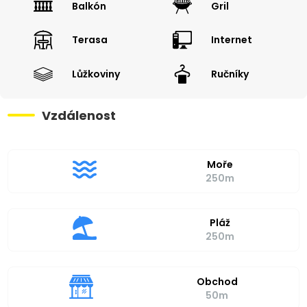
Balkón
Gril
Terasa
Internet
Lůžkoviny
Ručníky
Vzdálenost
Moře
250m
Pláž
250m
Obchod
50m