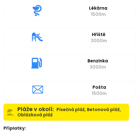
Lékárna
1500m
Hřiště
3000m
Benzínka
3000m
Pošta
1500m
Pláže v okolí:
Písečná pláž, Betonová pláž,
Oblázková pláž
Příplatky: