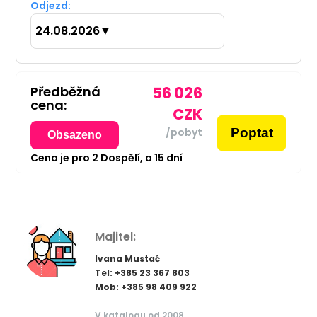
Odjezd:
24.08.2026
▼
Předběžná
56 026
cena:
CZK
Poptat
/pobyt
Obsazeno
Cena je pro
2
Dospělí,
a
15
dní
Majitel:
Ivana Mustać
Tel: +385 23 367 803
Mob: +385 98 409 922
V katalogu od 2008.