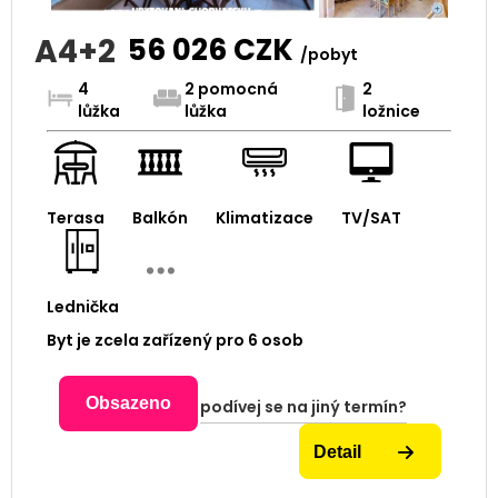
A4+2
56 026
CZK
/pobyt
4
2 pomocná
2
lůžka
lůžka
ložnice
Terasa
Balkón
Klimatizace
TV/SAT
Lednička
Byt je zcela zařízený pro 6 osob
Obsazeno
podívej se na jiný termín?
Detail