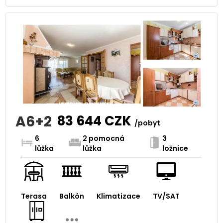
A6+2
83 644
CZK
/pobyt
6
2 pomocná
3
lůžka
lůžka
ložnice
Terasa
Balkón
Klimatizace
TV/SAT