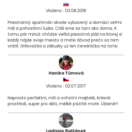
Vloženo : 03.08.2018
Priestranný apartmán skvele vybavený a domáci veľmi
mili a pohostinní ľudia. Cítili sme sa tam ako doma. K
tomu pár minút chôdze veľká piesočná pláž na ktorej si
každý nájde svoje miesto a mate dôvod prečo sa tam
vrátiť. Grilovačka a zákusky uz len čerešnička na torte.
Hanika Tůmová
Vloženo : 02.07.2017
Naprosto perfektní, milí a ochotní majitelé, krásné
prostředí, super pro děti, mělké písčité moře. Úžasné!!
Ladislav Balšánek