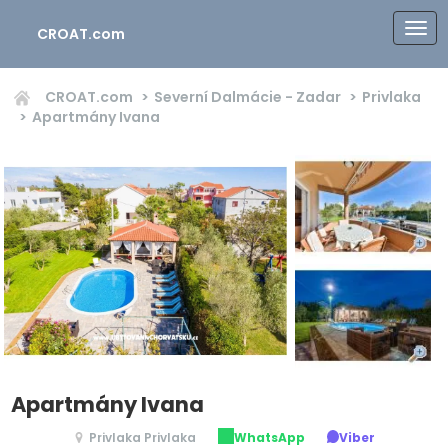
CROAT.com
CROAT.com
Severní Dalmácie - Zadar
Privlaka
Apartmány Ivana
Apartmány Ivana
Privlaka Privlaka
WhatsApp
Viber