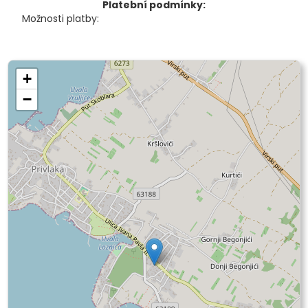
Platební podmínky:
Možnosti platby:
+
−