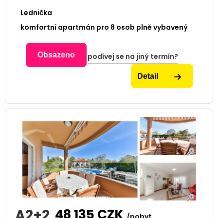
Lednička
komfortní apartmán pro 8 osob plně vybavený
Obsazeno
podívej se na jiný termín?
Detail
A2+2
48 135
CZK
/pobyt