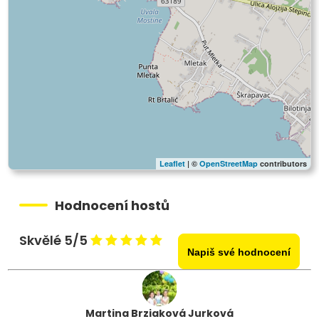
Leaflet
| ©
OpenStreetMap
contributors
Hodnocení hostů
Skvělé 5/5
Napiš své hodnocení
Martina Brziaková Jurková