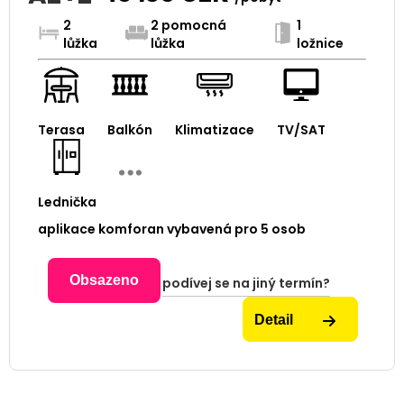
2
2 pomocná
1
lůžka
lůžka
ložnice
Terasa
Balkón
Klimatizace
TV/SAT
Lednička
aplikace komforan vybavená pro 5 osob
Obsazeno
podívej se na jiný termín?
Detail