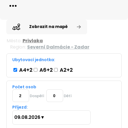
Zobrazit na mapě
Město:
Privlaka
Region:
Severní Dalmácie - Zadar
Ubytovací jednotka:
A4+2
A6+2
A2+2
Počet osob
Dospělí
Dětí
Příjezd:
09.08.2026
▼