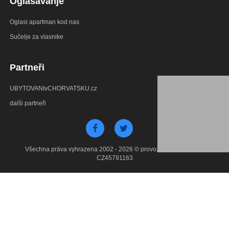
Oglašavanje
Oglasi apartman kod nas
Sučelje za vlasnike
Partneři
UBYTOVANIvCHORVATSKU.cz
dalši partneři
Všechna práva vyhrazena 2002 - 2026 © provozuje Debant s.r.o.
CZ45791163