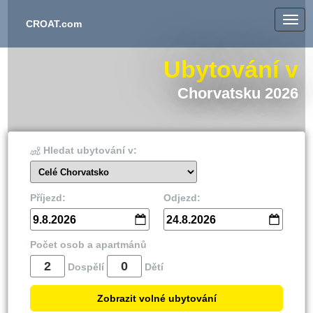
CROAT.com
Ubytování v
Chorvatsku 2026
Hledat ubytování v:
Celé Chorvatsko
Příjezd:
Odjezd:
9.8.2026
24.8.2026
Počet osob a apartmánů
Dospělí
Dětí
Zobrazit volné ubytování