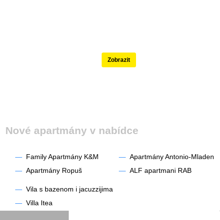
Nejlépe hodnocené
Zobrazit
Nové apartmány v nabídce
—
Family Apartmány K&M
—
Apartmány Antonio-Mladen
—
Apartmány Ropuš
—
ALF apartmani RAB
—
Vila s bazenom i jacuzzijima
—
Villa Itea