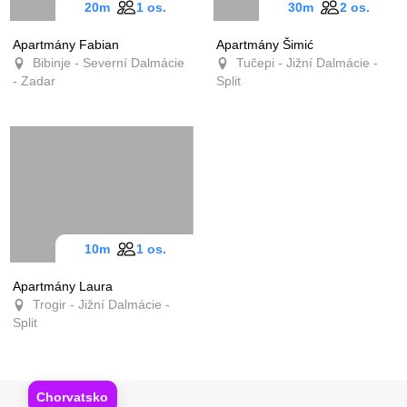
20m
1 os.
30m
2 os.
Apartmány Fabian
Apartmány Šimić
Bibinje - Severní Dalmácie
Tučepi - Jižní Dalmácie -
- Zadar
Split
10m
1 os.
Apartmány Laura
Trogir - Jižní Dalmácie -
Split
Chorvatsko