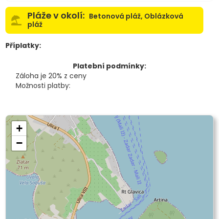
Pláže v okolí:
Betonová pláž, Oblázková
pláž
Příplatky:
Platební podmínky:
Záloha je 20% z ceny
Možnosti platby:
+
−