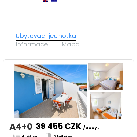
Ubytovací jednotka
Informace
Mapa
A4+0
39 455
CZK
/pobyt
4 lůžka
2 ložnice