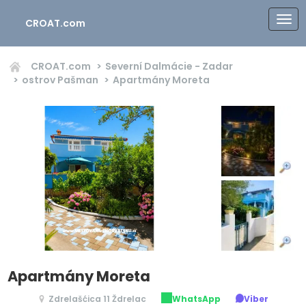
CROAT.com
CROAT.com
Severní Dalmácie - Zadar
ostrov Pašman
Apartmány Moreta
Apartmány Moreta
Zdrelašćica 11 Ždrelac
WhatsApp
Viber