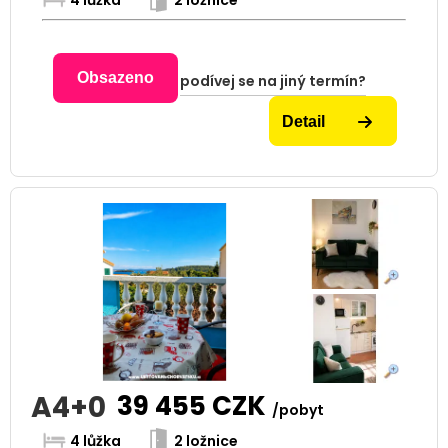
Obsazeno
podívej se na jiný termín?
Detail
A4+0
39 455
CZK
/pobyt
4 lůžka
2 ložnice