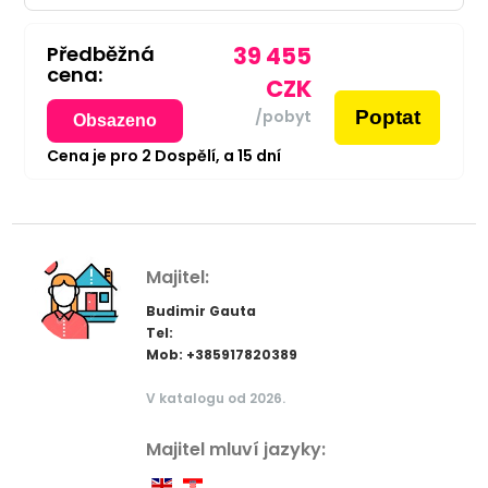
Předběžná
39 455
cena:
CZK
Poptat
/pobyt
Obsazeno
Cena je pro
2
Dospělí,
a
15
dní
Majitel:
Budimir Gauta
Tel:
Mob: +385917820389
V katalogu od 2026.
Majitel mluví jazyky: