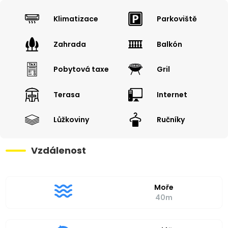
Klimatizace
Parkoviště
Zahrada
Balkón
Pobytová taxe
Gril
Terasa
Internet
Lůžkoviny
Ručníky
Vzdálenost
Moře
40m