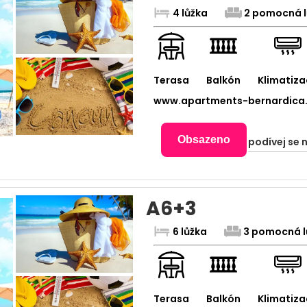
4 lůžka
2 pomocná l
Terasa
Balkón
Klimatiza
www.apartments-bernardica
Obsazeno
podívej se 
A6+3
6 lůžka
3 pomocná l
Terasa
Balkón
Klimatiza