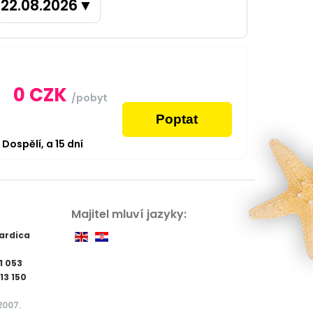
22.08.2026
▼
0
CZK
/pobyt
Poptat
2
Dospělí,
a
15
dní
Majitel mluví jazyky:
ardica
1 053
13 150
2007.