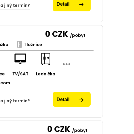
Detail
na jiný termín?
0
CZK
/pobyt
ůžka
1 ložnice
ce
TV/SAT
Lednička
.com
Detail
na jiný termín?
0
CZK
/pobyt