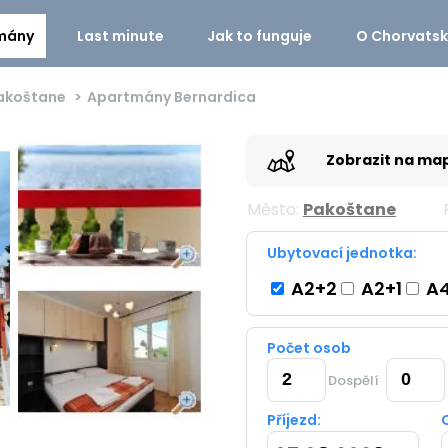
mány
Last minute
Jak to funguje
O Chorvats
akoštane
Apartmány Bernardica
Zobrazit na ma
Město:
Pakoštane
Ubytovací jednotka:
A2+2
A2+1
A4
Počet osob
Dospělí
Příjezd: