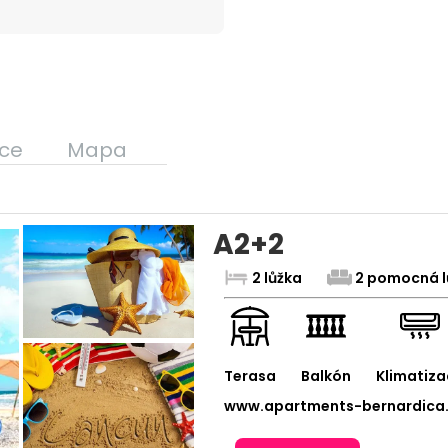
ce
Mapa
A2+2
2 lůžka
2 pomocná l
Terasa
Balkón
Klimatiza
www.apartments-bernardica