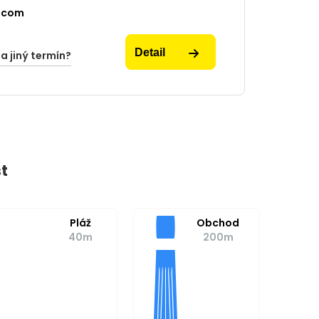
.com
Detail
na jiný termín?
t
Pláž
Obchod
40m
200m