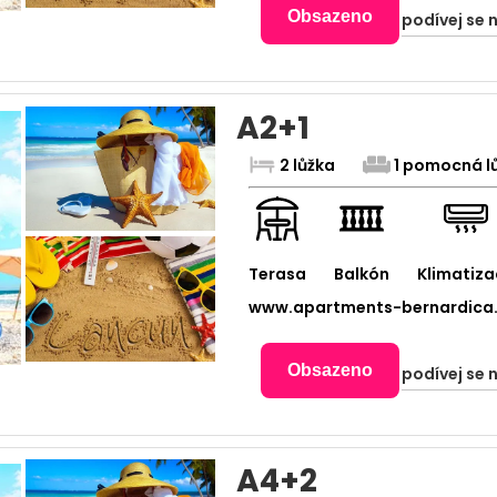
Obsazeno
podívej se 
A2+1
2 lůžka
1 pomocná l
Terasa
Balkón
Klimatiza
www.apartments-bernardica
Obsazeno
podívej se 
A4+2