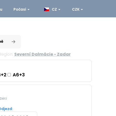
ku
Počasí
CZ
CZK
pě
Region:
Severní Dalmácie - Zadar
+2
A6+3
Dětí
Odjezd: