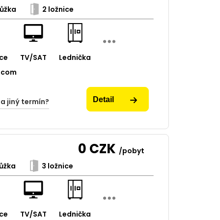
ůžka
2 ložnice
ce
TV/SAT
Lednička
.com
Detail
na jiný termín?
0
CZK
/pobyt
ůžka
3 ložnice
ce
TV/SAT
Lednička