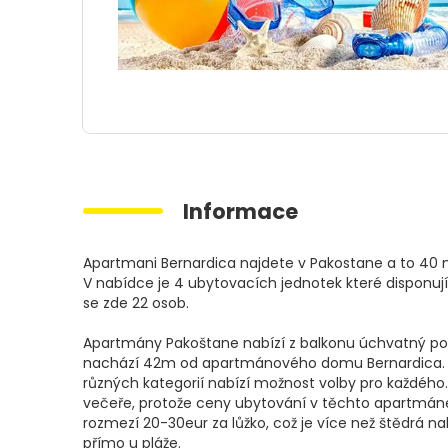
Informace
Apartmani Bernardica najdete v Pakostane a to 40
V nabídce je 4 ubytovacích jednotek které disponuj
se zde 22 osob.
Apartmány Pakoštane nabízí z balkonu úchvatný poh
nachází 42m od apartmánového domu Bernardica. 1
různých kategorií nabízí možnost volby pro každého.
večeře, protože ceny ubytování v těchto apartmán
rozmezí 20-30eur za lůžko, což je více než štědrá n
přímo u pláže.