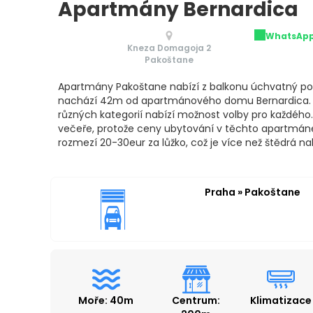
Apartmány Bernardica
WhatsAp
Kneza Domagoja 2
Pakoštane
Apartmány Pakoštane nabízí z balkonu úchvatný poh
nachází 42m od apartmánového domu Bernardica. 1
různých kategorií nabízí možnost volby pro každého.
večeře, protože ceny ubytování v těchto apartmán
rozmezí 20-30eur za lůžko, což je více než štědrá n
Praha » Pakoštane
Moře: 40m
Centrum:
Klimatizace