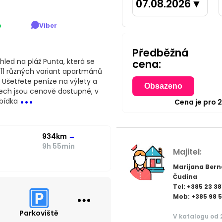
07.08.2026
▼
p
Viber
Předběžná
led na pláž Punta, která se
cena:
1 různých variant apartmánů
 Ušetřete peníze na výlety a
Obsazeno
...
ech jsou cenově dostupné, v
abídka
Cena je pro
934km
→
9h 55min
Majitel:
Marijana Bern
Čudina
Tel: +385 23 38
Mob: +385 98 5
Parkoviště
V katalogu od 