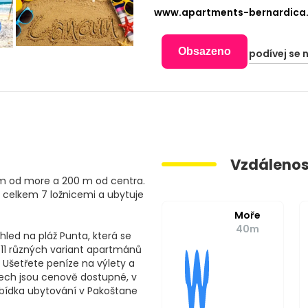
www.apartments-bernardica
Obsazeno
podívej se 
Vzdálenos
 m od more a 200 m od centra.
í celkem 7 ložnicemi a ubytuje
Moře
40m
led na pláž Punta, která se
1 různých variant apartmánů
 Ušetřete peníze na výlety a
ech jsou cenově dostupné, v
abídka ubytování v Pakoštane