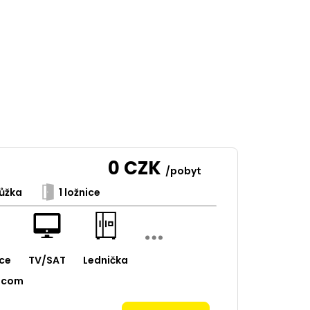
0
CZK
/pobyt
ůžka
1 ložnice
ce
TV/SAT
Lednička
.com