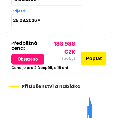
Odjezd:
25.08.2026
▼
Předběžná
188 988
cena:
CZK
Poptat
/pobyt
Obsazeno
Cena je pro
2
Dospělí,
a
15
dní
Příslušenství a nabídka