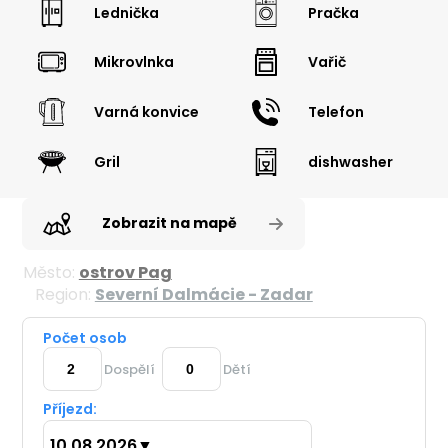
Lednička
Pračka
Mikrovlnka
Vařič
Varná konvice
Telefon
Gril
dishwasher
Zobrazit na mapě
Město:
ostrov Pag
Region:
Severní Dalmácie - Zadar
Počet osob
Dospělí
Dětí
Příjezd:
10.08.2026
▼