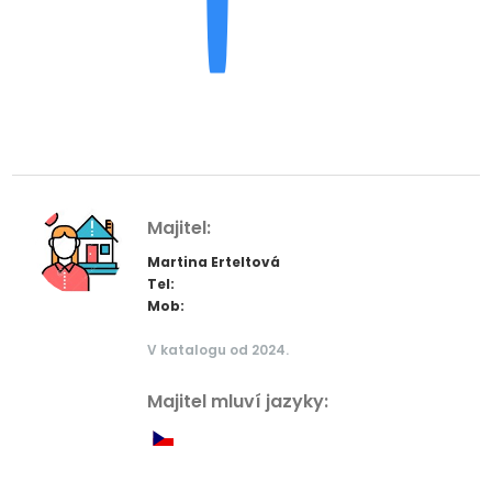
Majitel:
Martina Erteltová
Tel:
Mob:
V katalogu od 2024.
Majitel mluví jazyky: