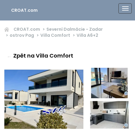
CROAT.com
CROAT.com
Severní Dalmácie - Zadar
ostrov Pag
Villa Comfort
Villa
A6+2
←
Zpět na Villa Comfort