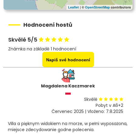
Leaflet
| ©
OpenStreetMap
contributors
Hodnocení hostů
Skvělé 5/5
Známka na základě 1 hodnocení
Napiš své hodnocení
Magdalena Kaczmarek
Skvělé
Pobyt v A6+2
Červenec 2025 | Vloženo: 7.8.2025
Villa a pięknym widokiem na morze, w pełni wyposażona,
miejsce zdecydowanie godne polecenia.