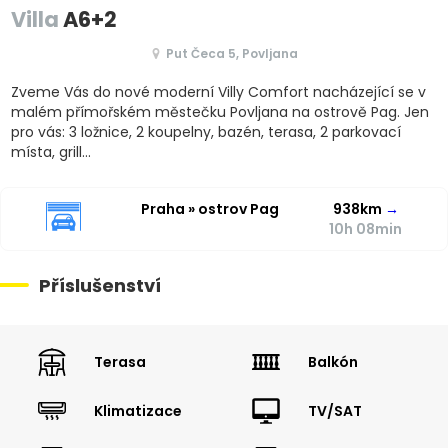
Villa
A6+2
Put Čeca 5, Povljana
Zveme Vás do nové moderní Villy Comfort nacházející se v
malém přímořském městečku Povljana na ostrově Pag. Jen
pro vás: 3 ložnice, 2 koupelny, bazén, terasa, 2 parkovací
místa, grill...
Praha » ostrov Pag
938km
→
10h 08min
Příslušenství
Terasa
Balkón
Klimatizace
TV/SAT