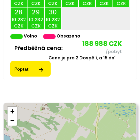
CZK
CZK
CZK
CZK
CZK
CZK
CZK
28
29
30
10 232
10 232
10 232
CZK
CZK
CZK
Volno
Obsazeno
188 988
CZK
Předběžná cena:
/pobyt
Cena je pro
2
Dospělí,
a
15
dní
Poptat
+
−