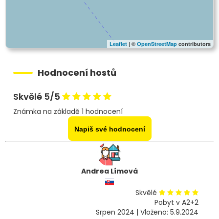
Leaflet
| ©
OpenStreetMap
contributors
Hodnocení hostů
Skvělé 5/5
Známka na základě 1 hodnocení
Napiš své hodnocení
Andrea Límová
Skvělé
Pobyt v A2+2
Srpen 2024 | Vloženo: 5.9.2024