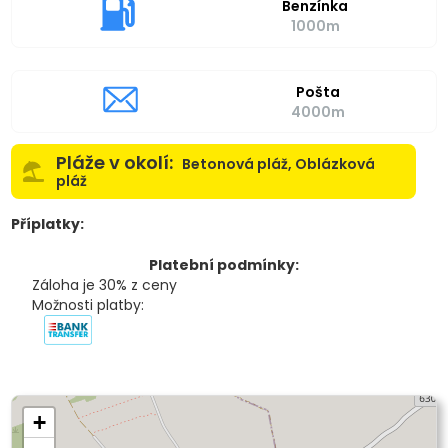
Benzínka
1000m
Pošta
4000m
Pláže v okolí:
Betonová pláž, Oblázková
pláž
Příplatky:
Platební podmínky:
Záloha je 30% z ceny
Možnosti platby:
+