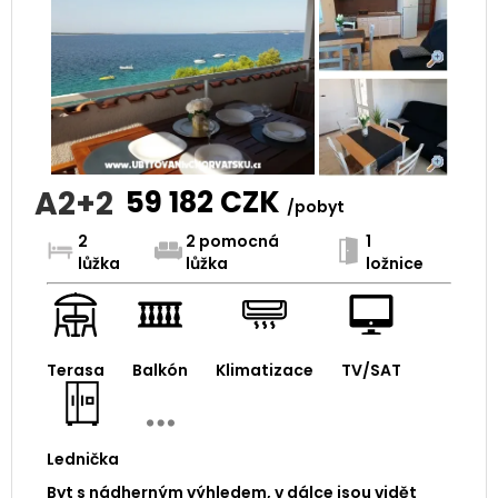
A2+2
59 182
CZK
/pobyt
2
2 pomocná
1
lůžka
lůžka
ložnice
Terasa
Balkón
Klimatizace
TV/SAT
Lednička
Byt s nádherným výhledem, v dálce jsou vidět