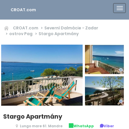
CROAT.com
CROAT.com
Severní Dalmácie - Zadar
ostrov Pag
Stargo Apartmány
Stargo Apartmány
Lungo mare 61. Mandre
WhatsApp
Viber