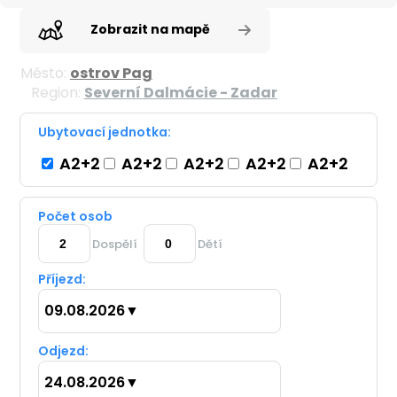
Zobrazit na mapě
Město:
ostrov Pag
Region:
Severní Dalmácie - Zadar
Ubytovací jednotka:
A2+2
A2+2
A2+2
A2+2
A2+2
Počet osob
Dospělí
Dětí
Příjezd:
09.08.2026
▼
Odjezd:
24.08.2026
▼