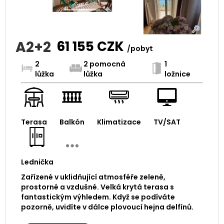
A2+2
61 155
CZK
/pobyt
2
2 pomocná
1
lůžka
lůžka
ložnice
Terasa
Balkón
Klimatizace
TV/SAT
Lednička
Zařízené v uklidňující atmosféře zeleně,
prostorné a vzdušné. Velká krytá terasa s
fantastickým výhledem. Když se podíváte
pozorně, uvidíte v dálce plovoucí hejna delfínů.