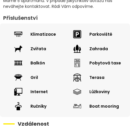
Máme 5 apartmánů. V případě jakýchkoliv dotazů nás
neváhejte kontaktovat. Rádi Vám odpovíme.
Příslušenství
Klimatizace
Parkoviště
Zvířata
Zahrada
Balkón
Pobytová taxe
Gril
Terasa
Internet
Lůžkoviny
Ručníky
Boat mooring
Vzdálenost