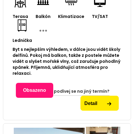
Terasa
Balkón
Klimatizace
TV/SAT
Lednička
Byt s nejlepším výhledem, v dálce jsou vidět školy
delfínů. Pokoj má balkon, takže z postele můžete
vidět a slyšet mořské vlny, což zaručuje pohodlný
spánek. Příjemná, uklidňující atmosféra pro
relaxaci.
Obsazeno
podívej se na jiný termín?
Detail