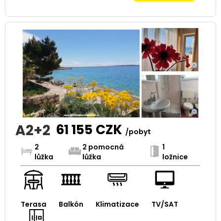
A2+2
61 155
CZK
/pobyt
2
2 pomocná
1
lůžka
lůžka
ložnice
Terasa
Balkón
Klimatizace
TV/SAT