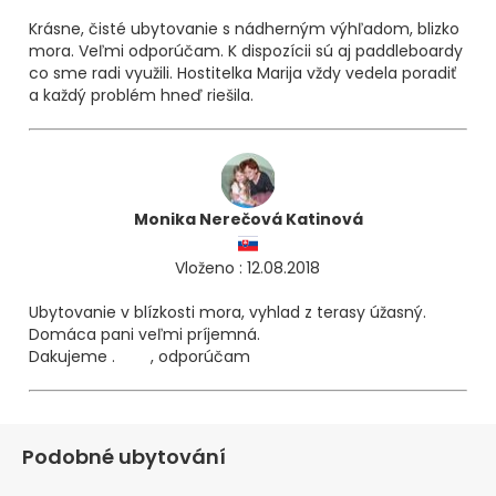
Krásne, čisté ubytovanie s nádherným výhľadom, blizko
mora. Veľmi odporúčam. K dispozícii sú aj paddleboardy
co sme radi využili. Hostitelka Marija vždy vedela poradiť
a každý problém hneď riešila.
Monika Nerečová Katinová
Vloženo : 12.08.2018
Ubytovanie v blízkosti mora, vyhlad z terasy úžasný.
Domáca pani veľmi príjemná.
Dakujeme .
, odporúčam
😁
😁
👍
👍
Podobné ubytování