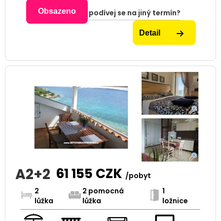
Obsazeno
podívej se na jiný termín?
Detail
A2+2
61 155
CZK
/pobyt
2
2 pomocná
1
lůžka
lůžka
ložnice