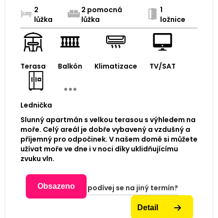
2
2 pomocná
1
lůžka
lůžka
ložnice
Terasa
Balkón
Klimatizace
TV/SAT
Lednička
Slunný apartmán s velkou terasou s výhledem na
moře. Celý areál je dobře vybavený a vzdušný a
příjemný pro odpočinek. V našem domě si můžete
užívat moře ve dne i v noci díky uklidňujícímu
zvuku vln.
Obsazeno
podívej se na jiný termín?
Detail