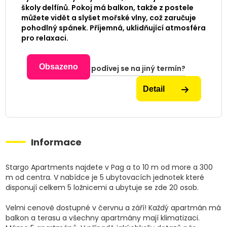
školy delfínů. Pokoj má balkon, takže z postele
můžete vidět a slyšet mořské vlny, což zaručuje
pohodlný spánek. Příjemná, uklidňující atmosféra
pro relaxaci.
Obsazeno
podívej se na jiný termín?
Detail
Informace
Stargo Apartments najdete v Pag a to 10 m od more a 300
m od centra. V nabídce je 5 ubytovacích jednotek které
disponují celkem 5 ložnicemi a ubytuje se zde 20 osob.
Velmi cenově dostupné v červnu a září! Každý apartmán má
balkon a terasu a všechny apartmány mají klimatizaci.