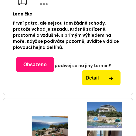
Lednička
První patro, ale nejsou tam žádné schody,
protože vchod je zezadu. Krásně zařízené,
prostorné a vzdušné, s přímým výhledem na
moře. Když se podíváte pozorně, uvidíte v dálce
plovoucí hejna delfínů.
Obsazeno
podívej se na jiný termín?
Detail