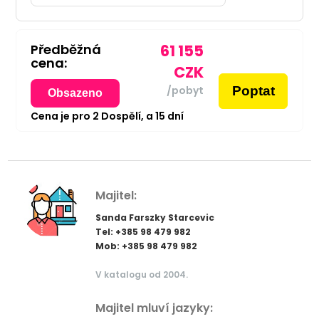
Předběžná
61 155
cena:
CZK
Poptat
/pobyt
Obsazeno
Cena je pro
2
Dospělí,
a
15
dní
Majitel:
Sanda Farszky Starcevic
Tel: +385 98 479 982
Mob: +385 98 479 982
V katalogu od 2004.
Majitel mluví jazyky: