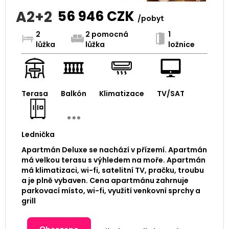
A2+2
56 946
CZK
/pobyt
2
2 pomocná
1
lůžka
lůžka
ložnice
Terasa
Balkón
Klimatizace
TV/SAT
Lednička
Apartmán Deluxe se nachází v přízemí. Apartmán
má velkou terasu s výhledem na moře. Apartmán
má klimatizaci, wi-fi, satelitní TV, pračku, troubu
a je plně vybaven. Cena apartmánu zahrnuje
parkovací místo, wi-fi, využití venkovní sprchy a
grill