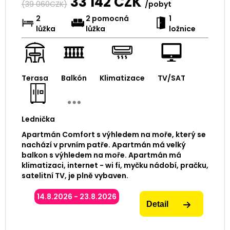
33 142
CZK
(
39 060
CZK)
/pobyt
2
2 pomocná
1
lůžka
lůžka
ložnice
Terasa
Balkón
Klimatizace
TV/SAT
Lednička
Apartmán Comfort s výhledem na moře, který se
nachází v prvním patře. Apartmán má velký
balkon s výhledem na moře. Apartmán má
klimatizaci, internet - wi fi, myčku nádobí, pračku,
satelitní TV, je plně vybaven.
14.8.2026 - 23.8.2026
Detail