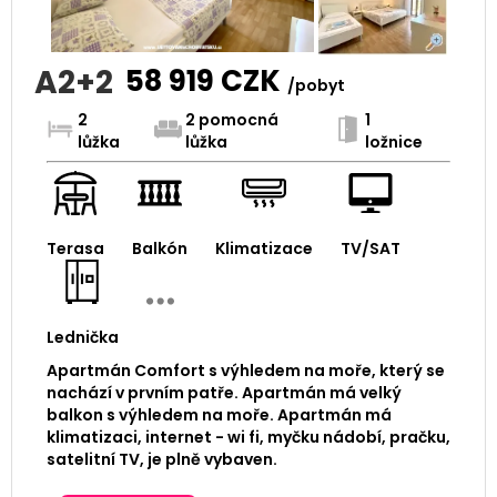
A2+2
58 919
CZK
/pobyt
2
2 pomocná
1
lůžka
lůžka
ložnice
Terasa
Balkón
Klimatizace
TV/SAT
Lednička
Apartmán Comfort s výhledem na moře, který se
nachází v prvním patře. Apartmán má velký
balkon s výhledem na moře. Apartmán má
klimatizaci, internet - wi fi, myčku nádobí, pračku,
satelitní TV, je plně vybaven.