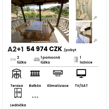
A2+1
54 974
CZK
/pobyt
2
1 pomocná
1
lůžka
lůžka
ložnice
Terasa
Balkón
Klimatizace
TV/SAT
Lednička