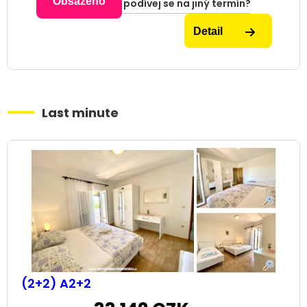
Obsazeno
podívej se na jiný termín?
Detail
Last minute
(2+2) A2+2