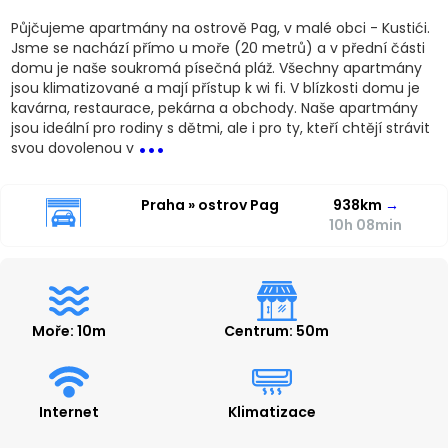
Půjčujeme apartmány na ostrově Pag, v malé obci - Kustići.
Jsme se nachází přímo u moře (20 metrů) a v přední části
domu je naše soukromá písečná pláž. Všechny apartmány
jsou klimatizované a mají přístup k wi fi. V blízkosti domu je
kavárna, restaurace, pekárna a obchody. Naše apartmány
...
jsou ideální pro rodiny s dětmi, ale i pro ty, kteří chtějí strávit
svou dovolenou v
Praha » ostrov Pag
938km
→
10h 08min
Moře: 10m
Centrum: 50m
Internet
Klimatizace