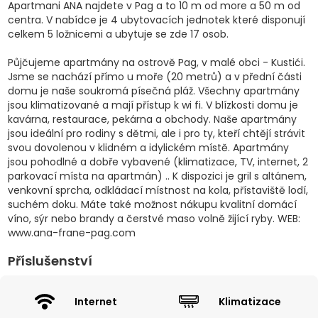
Apartmani ANA najdete v Pag a to 10 m od more a 50 m od
centra. V nabídce je 4 ubytovacích jednotek které disponují
celkem 5 ložnicemi a ubytuje se zde 17 osob.
Půjčujeme apartmány na ostrově Pag, v malé obci - Kustići.
Jsme se nachází přímo u moře (20 metrů) a v přední části
domu je naše soukromá písečná pláž. Všechny apartmány
jsou klimatizované a mají přístup k wi fi. V blízkosti domu je
kavárna, restaurace, pekárna a obchody. Naše apartmány
jsou ideální pro rodiny s dětmi, ale i pro ty, kteří chtějí strávit
svou dovolenou v klidném a idylickém místě. Apartmány
jsou pohodlné a dobře vybavené (klimatizace, TV, internet, 2
parkovací místa na apartmán) .. K dispozici je gril s altánem,
venkovní sprcha, odkládací místnost na kola, přístaviště lodí,
suchém doku. Máte také možnost nákupu kvalitní domácí
víno, sýr nebo brandy a čerstvé maso volně žijící ryby. WEB:
www.ana-frane-pag.com
Příslušenství
Internet
Klimatizace