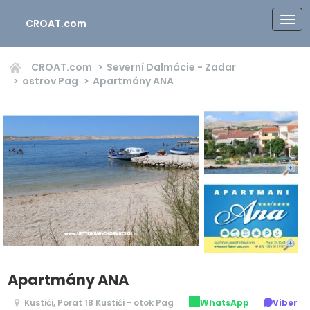
CROAT.com
CROAT.com
Severní Dalmácie - Zadar
ostrov Pag
Apartmány ANA
Apartmány ANA
Kustići, Porat 18 Kustići - otok Pag
WhatsApp
Viber