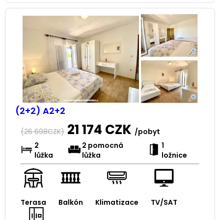
(2+2) A2+2
21 174
CZK
(
26 698
CZK)
/pobyt
2
2 pomocná
1
lůžka
lůžka
ložnice
Terasa
Balkón
Klimatizace
TV/SAT