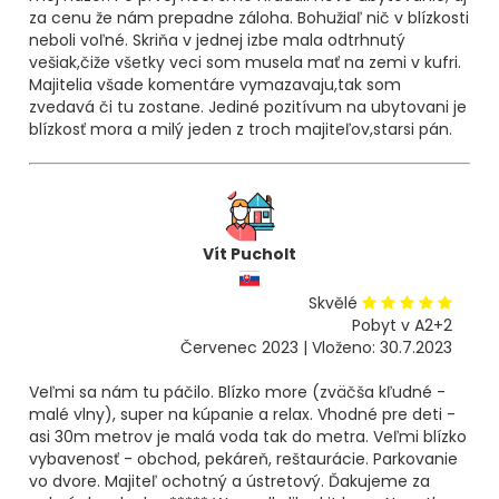
za cenu že nám prepadne záloha. Bohužiaľ nič v blízkosti
neboli voľné. Skriňa v jednej izbe mala odtrhnutý
vešiak,čiže všetky veci som musela mať na zemi v kufri.
Majitelia všade komentáre vymazavaju,tak som
zvedavá či tu zostane. Jediné pozitívum na ubytovani je
blízkosť mora a milý jeden z troch majiteľov,starsi pán.
Vít Pucholt
Skvělé
Pobyt v A2+2
Červenec 2023 | Vloženo: 30.7.2023
Veľmi sa nám tu páčilo. Blízko more (zväčša kľudné -
malé vlny), super na kúpanie a relax. Vhodné pre deti -
asi 30m metrov je malá voda tak do metra. Veľmi blízko
vybavenosť - obchod, pekáreň, reštaurácie. Parkovanie
vo dvore. Majiteľ ochotný a ústretový. Ďakujeme za