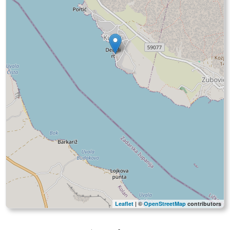
Leaflet
| ©
OpenStreetMap
contributors