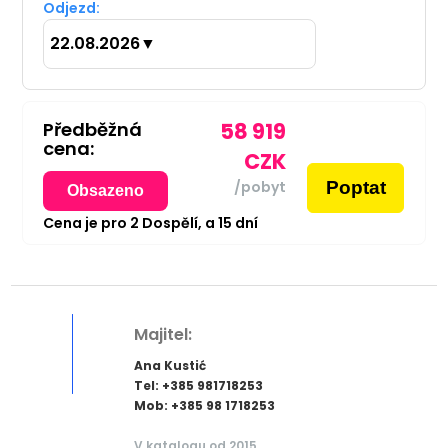
Odjezd:
22.08.2026
▼
Předběžná
58 919
cena:
CZK
Poptat
/pobyt
Obsazeno
Cena je pro
2
Dospělí,
a
15
dní
Majitel:
Ana Kustić
Tel: +385 981718253
Mob: +385 98 1718253
V katalogu od 2015.