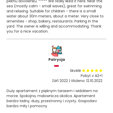
peknú dovolenku. ***** We really liked it here. Near the
sea (mostly calm - small waves), great for swimming
and relaxing. Suitable for children - there is a small
water about 30m meters, about a meter. Very close to
amenities - shop, bakery, restaurants. Parking in the
yard. The owner is willing and accommodating. Thank
you for a nice vacation.
Patrycja
Skvělé
Pobyt v A2+1
Září 2022 | Vloženo: 12.10.2022
Duży apartament z pięknym tarasem i widokiem na
morze. Spokojna, malownicza okolica. Apartament
bardzo ładny, duży, przestronny i czysty. Gospodarz
bardzo miły i pomocny