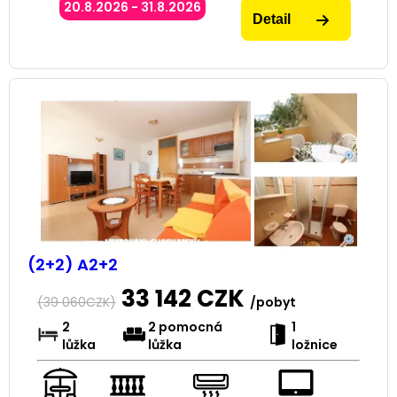
20.8.2026 - 31.8.2026
Detail
(2+2) A2+2
33 142
CZK
(
39 060
CZK)
/pobyt
2
2 pomocná
1
lůžka
lůžka
ložnice