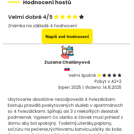
Hodnocení hostů
Velmi dobré 4/5
Známka na základě 4 hodnocení
Napiš své hodnocení
Zuzana Chalányová
Velmi špatné
Pobyt v A2+2
Srpen 2025 | Vloženo: 14.8.2025
Ubytovanie absolútne nezodpovedá 4 hviezdickam.
Existuju pravidlá poskytovaných služieb v apartmánoch
so 4 hviezdičkami. Spĺňajú asi 3 z niekoľkých desiatok
podmienok. Vypisem čo všetko si človek musí priniesť z
domu aby bol spokojný. Toaletný,uteráky,paplony,
soľ,rúru na pečenie,rýchlovarnu kanvicu,sáčky do koša.