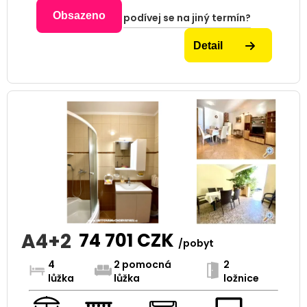
Obsazeno
podívej se na jiný termín?
Detail
A4+2
74 701
CZK
/pobyt
4
2 pomocná
2
lůžka
lůžka
ložnice