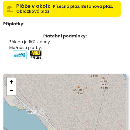
Pláže v okolí:
Písečná pláž, Betonová pláž,
Oblázková pláž
Příplatky:
Platební podmínky:
Záloha je 15% z ceny
Možnosti platby:
,
+
−