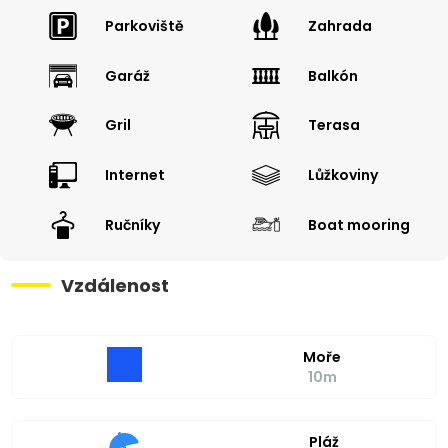
Parkoviště
Zahrada
Garáž
Balkón
Gril
Terasa
Internet
Lůžkoviny
Ručníky
Boat mooring
Vzdálenost
Moře
10m
Pláž