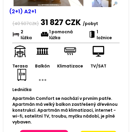
(2+1) A2+1
31 827
CZK
(
40 507
CZK)
/pobyt
2
1 pomocná
1
lůžka
lůžka
ložnice
Terasa
Balkón
Klimatizace
TV/SAT
Lednička
Apartmán Comfort se nachází v prvním patře.
Apartmán má velký balkon zastřešený dřevěnou
konstrukcí. Apartmán má klimatizaci, internet -
wi-fi, satelitní TV, troubu, myčku nádobí, je plně
vybaven.