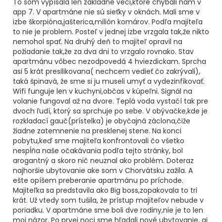
To som vypísala len základné veci,ktoré chýbali nám v
app 7. V apartmáne nie sú sieťky v oknách. Mali sme v
izbe škorpióna,jašterica,milión komárov. Podľa majiteľa
to nie je problem. Posteľ v jednej izbe vrzgala tak,že nikto
nemohol spať. Na druhý deň to majiteľ opravil na
požiadanie tak,že za dva dni to vrzgalo rovnako. Stav
apartmánu vôbec nezodpovedá 4 hviezdickam. Sprcha
asi 5 krát presilikovana( nechcem vedieť čo zakrývali),
taká špinavá, že sme si ju museli umyť a vydezinfikovať.
Wifi funguje len v kuchyni,občas v kúpeľni. Signál na
volanie fungoval až na dvore. Teplá voda vystačí tak pre
dvoch ľudí, ktorý sa sprchuje po sebe. V obývačke,kde je
rozkladací gauč(prístelka) je obyčajná záclona,čiže
žiadne zatemnenie na presklenej stene. Na konci
pobytu,keď sme majiteľa konfrontovali čo všetko
nespĺňa naše očakávania podľa tejto stránky, bol
arogantný a skoro nič neuznal ako problém. Doteraz
najhoršie ubytovanie ake som v Chorvátsku zažila. A
ešte opíšem preberanie apartmánu po príchode.
Majiteľka sa predstavila ako Big boss,zopakovala to tri
krát. Už vtedy som tušila, že prístup majiteľov nebude v
poriadku. V apartmáne sme boli dve rodiny,nie je to len
moj názor. Po prvej noci sme hľadali nové ubytovanie, aj