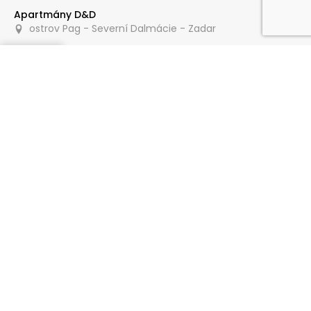
Apartmány D&D
ostrov Pag - Severní Dalmácie - Zadar
Poptat
150 m
Pokoje Magdalena
ostrov Pag - Severní Dalmácie - Zadar