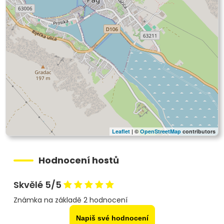
Leaflet
| ©
OpenStreetMap
contributors
Hodnocení hostů
Skvělé 5/5
Známka na základě 2 hodnocení
Napiš své hodnocení