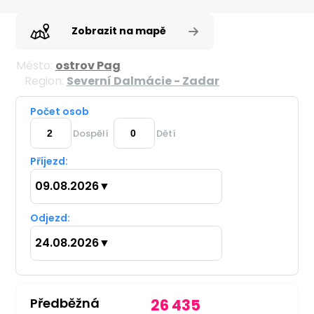
Zobrazit na mapě
Město:
ostrov Pag
Region:
Severní Dalmácie - Zadar
Počet osob
Dospělí
Dětí
Příjezd:
09.08.2026
▼
Odjezd:
24.08.2026
▼
Předběžná
26 435