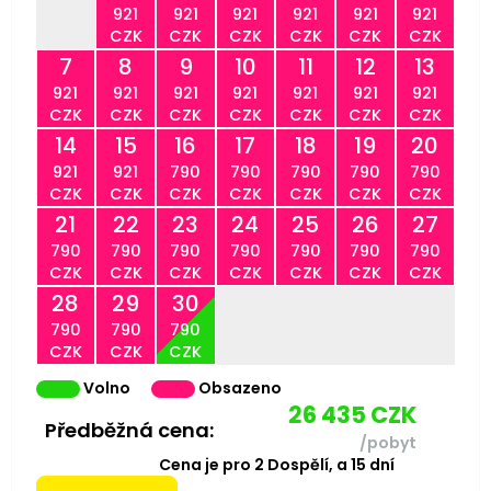
921
921
921
921
921
921
CZK
CZK
CZK
CZK
CZK
CZK
7
8
9
10
11
12
13
921
921
921
921
921
921
921
CZK
CZK
CZK
CZK
CZK
CZK
CZK
14
15
16
17
18
19
20
921
921
790
790
790
790
790
CZK
CZK
CZK
CZK
CZK
CZK
CZK
21
22
23
24
25
26
27
790
790
790
790
790
790
790
CZK
CZK
CZK
CZK
CZK
CZK
CZK
28
29
30
790
790
790
CZK
CZK
CZK
Volno
Obsazeno
26 435
CZK
Předběžná cena:
/pobyt
Cena je pro
2
Dospělí,
a
15
dní