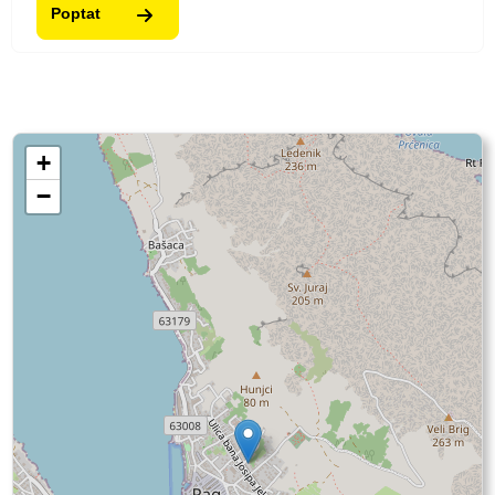
Poptat
+
−