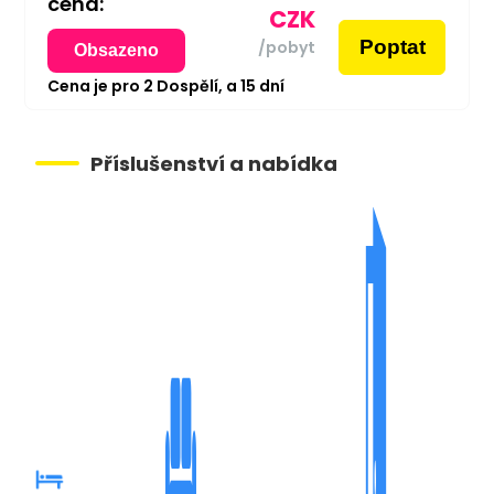
cena:
CZK
Poptat
/pobyt
Obsazeno
Cena je pro
2
Dospělí,
a
15
dní
Příslušenství a nabídka