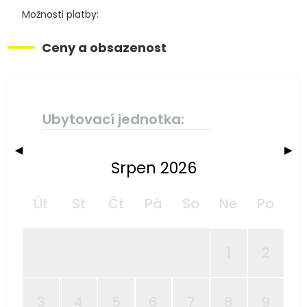
Možnosti platby:
Ceny a obsazenost
Ubytovací jednotka:
◀
▶
Srpen 2026
Út
St
Čt
Pá
So
Ne
Po
1
2
3
4
5
6
7
8
9