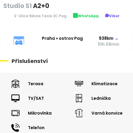
Studio S1
A2+0
Ulica Nikole Tesle 2C Pag
WhatsApp
Viber
Praha » ostrov Pag
938km
→
10h 08min
Příslušenství
Terasa
Klimatizace
TV/SAT
Lednička
Mikrovlnka
Varná konvice
Telefon