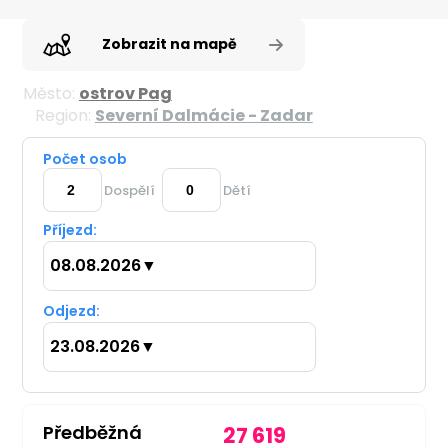
Zobrazit na mapě
Město:
ostrov Pag
Region:
Severní Dalmácie - Zadar
Počet osob
Dospělí
Dětí
Příjezd:
08.08.2026
▼
Odjezd:
23.08.2026
▼
Předběžná
27 619