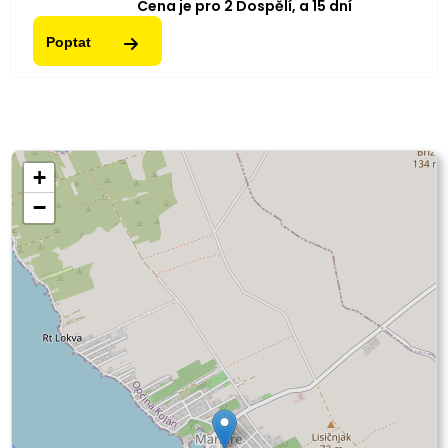
Cena je pro
2
Dospělí,
a
15
dní
Poptat
+
−