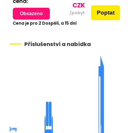
cena:
CZK
Poptat
/pobyt
Obsazeno
Cena je pro
2
Dospělí,
a
15
dní
Příslušenství a nabídka