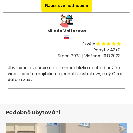
Napiš své hodnocení
Milada Valterova
Skvělé
Pobyt v A2+0
Srpen 2023 | Vloženo: 16.8.2023
Ubytovanie voňavé a čisté,more blízko obchod tiež čo
viac si priať a majitelia na jednotku,ústretový, milý.O rok
dúfam zas .
Podobné ubytování