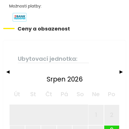
Možnosti platby:
Ceny a obsazenost
Ubytovací jednotka:
◀
▶
Srpen 2026
Út
St
Čt
Pá
So
Ne
Po
1
2