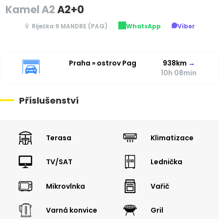
Kamel A2
A2+0
Riječka 9 MANDRE (PAG)
WhatsApp
Viber
Praha » ostrov Pag
938km
→
10h 08min
Příslušenství
Terasa
Klimatizace
TV/SAT
Lednička
Mikrovlnka
Vařič
Varná konvice
Gril