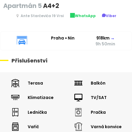
Apartmán 5
A4+2
Ante Starčevića 19 Vrsi
WhatsApp
Viber
Praha » Nin
918km
→
9h 50min
Příslušenství
Terasa
Balkón
Klimatizace
TV/SAT
Lednička
Pračka
Vařič
Varná konvice