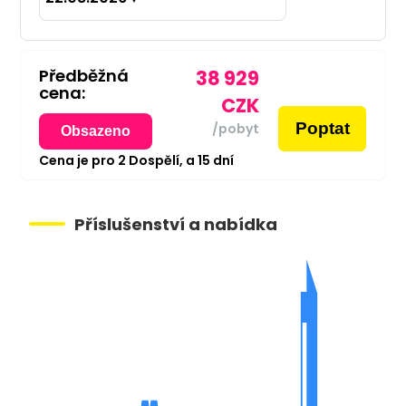
Předběžná
38 929
cena:
CZK
Poptat
/pobyt
Obsazeno
Cena je pro
2
Dospělí,
a
15
dní
Příslušenství a nabídka