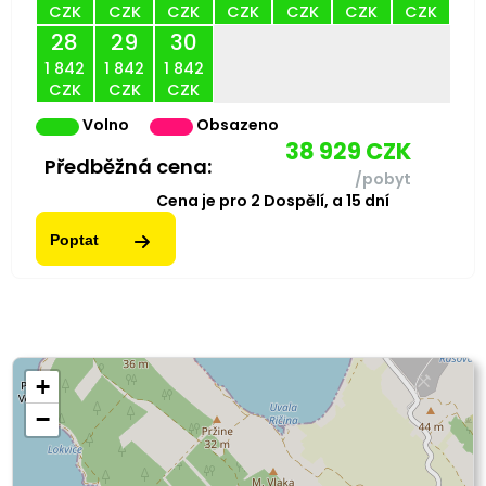
CZK
CZK
CZK
CZK
CZK
CZK
CZK
28
29
30
1 842
1 842
1 842
CZK
CZK
CZK
Volno
Obsazeno
38 929
CZK
Předběžná cena:
/pobyt
Cena je pro
2
Dospělí,
a
15
dní
Poptat
+
−