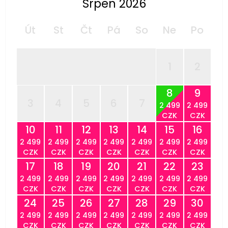
Srpen 2026
Út
St
Čt
Pá
So
Ne
Po
1
2
8
9
3
4
5
6
7
2 499
2 499
CZK
CZK
10
11
12
13
14
15
16
2 499
2 499
2 499
2 499
2 499
2 499
2 499
CZK
CZK
CZK
CZK
CZK
CZK
CZK
17
18
19
20
21
22
23
2 499
2 499
2 499
2 499
2 499
2 499
2 499
CZK
CZK
CZK
CZK
CZK
CZK
CZK
24
25
26
27
28
29
30
2 499
2 499
2 499
2 499
2 499
2 499
2 499
CZK
CZK
CZK
CZK
CZK
CZK
CZK