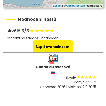
Leaflet
| ©
OpenStreetMap
contributors
Hodnocení hostů
Skvělé 5/5
Známka na základě 1 hodnocení
Napiš své hodnocení
Gabriela Jánošová
Skvělé
Pobyt v A4+2
Červenec 2026 | Vloženo: 7.9.2025