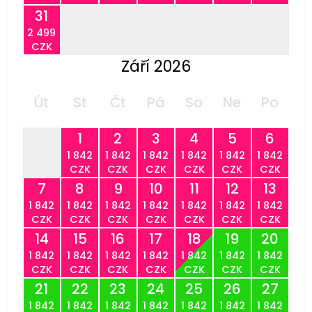
31
2 499
CZK
Září 2026
Út
St
Čt
Pá
So
Ne
Po
1
2
3
4
5
6
1 842
1 842
1 842
1 842
1 842
1 842
CZK
CZK
CZK
CZK
CZK
CZK
7
8
9
10
11
12
13
1 842
1 842
1 842
1 842
1 842
1 842
1 842
CZK
CZK
CZK
CZK
CZK
CZK
CZK
14
15
16
17
18
19
20
1 842
1 842
1 842
1 842
1 842
1 842
1 842
CZK
CZK
CZK
CZK
CZK
CZK
CZK
21
22
23
24
25
26
27
1 842
1 842
1 842
1 842
1 842
1 842
1 842