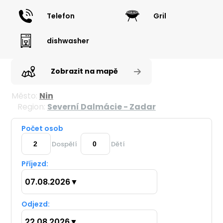
Telefon
Gril
dishwasher
Zobrazit na mapě
Město:
Nin
Region:
Severní Dalmácie - Zadar
Počet osob
Dospělí
Dětí
Příjezd:
07.08.2026
▼
Odjezd:
22.08.2026
▼