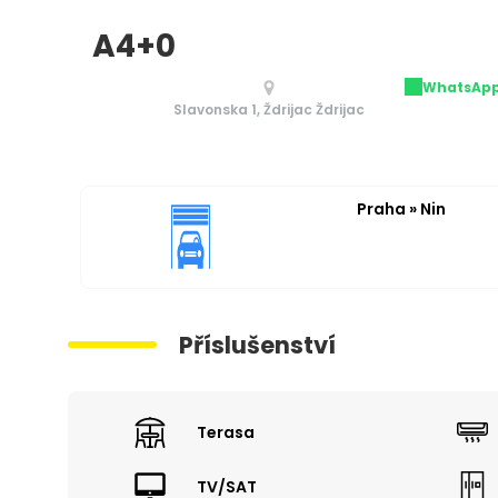
A4+0
WhatsAp
Slavonska 1, Ždrijac Ždrijac
Praha » Nin
Příslušenství
Terasa
TV/SAT