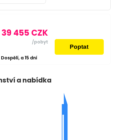
39 455
CZK
/pobyt
Poptat
2
Dospělí,
a
15
dní
nství a nabídka