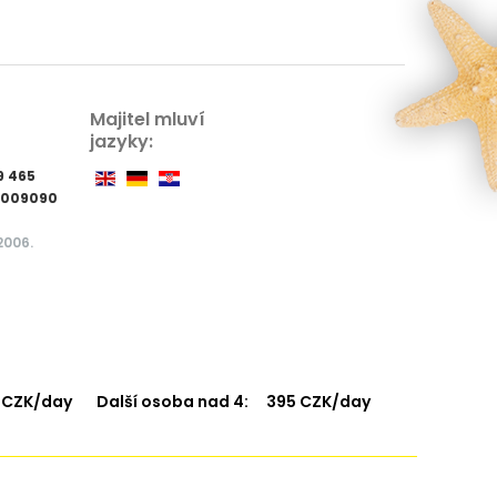
Majitel mluví
jazyky:
19 465
3009090
2006.
 CZK/day
Další osoba nad 4:
395 CZK/day