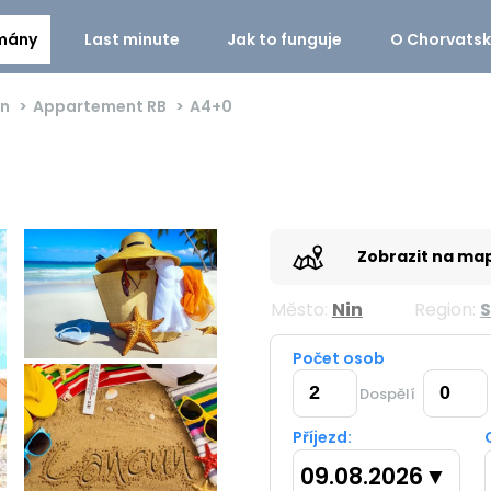
mány
Last minute
Jak to funguje
O Chorvats
in
Appartement RB
A4+0
Zobrazit na ma
Město:
Nin
Region:
S
Počet osob
Dospělí
Příjezd:
09.08.2026
▼