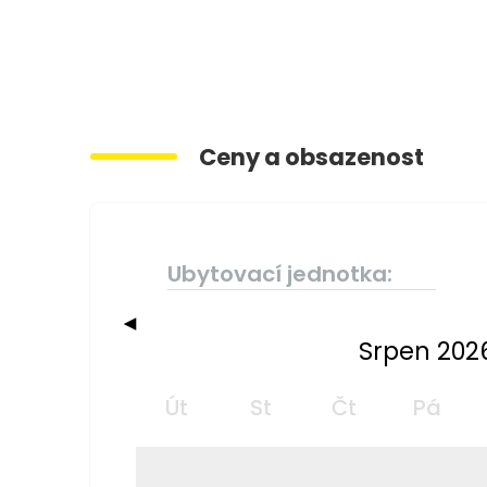
Ceny a obsazenost
Ubytovací jednotka:
◀
Srpen 202
Út
St
Čt
Pá