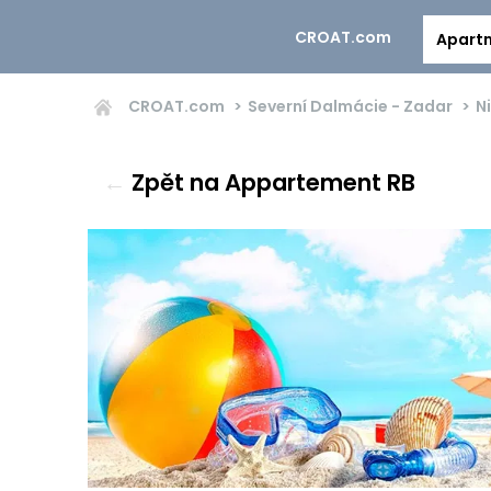
CROAT.com
Apart
CROAT.com
Severní Dalmácie - Zadar
N
←
Zpět na Appartement RB