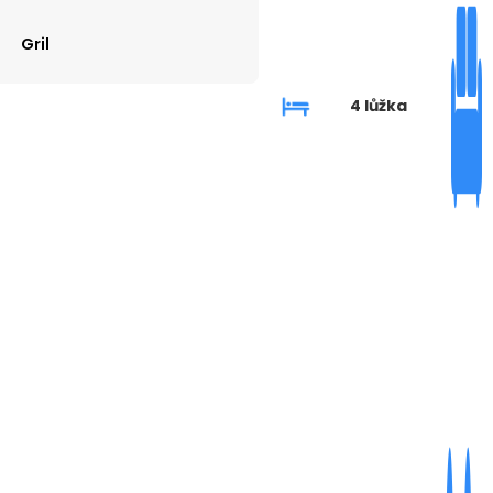
Gril
4 lůžka