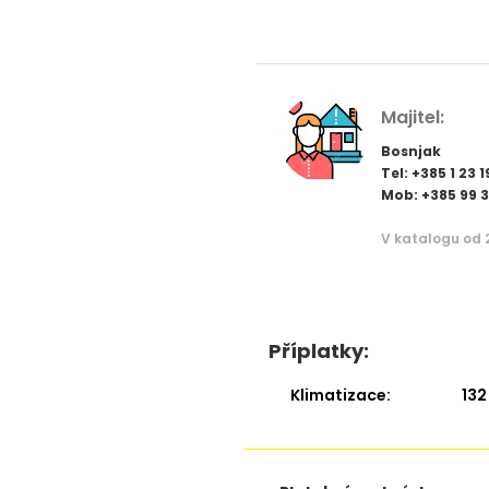
Majitel:
Bosnjak
Tel: +385 1 23 
Mob: +385 99 
V katalogu od 
Příplatky:
Klimatizace:
132