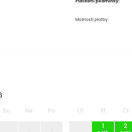
Platební podmínky:
Možnosti platby:
6
So
Ne
Po
Út
St
Čt
1
2
1
2