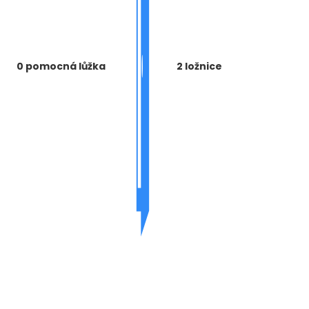
0 pomocná lůžka
2 ložnice