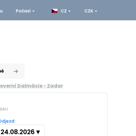
ku
Počasí
CZ
CZK
pě
everní Dalmácie - Zadar
Dětí
Odjezd:
24.08.2026
▼