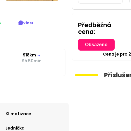
p
Viber
Předběžná
cena:
Obsazeno
Cena je pro
918km
→
9h 50min
Přísluše
Klimatizace
Lednička