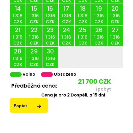
CZK
CZK
CZK
CZK
CZK
CZK
CZK
14
15
16
17
18
19
20
1 316
1 316
1 316
1 316
1 316
1 316
1 316
CZK
CZK
CZK
CZK
CZK
CZK
CZK
21
22
23
24
25
26
27
1 316
1 316
1 316
1 316
1 316
1 316
1 316
CZK
CZK
CZK
CZK
CZK
CZK
CZK
28
29
30
1 316
1 316
1 316
CZK
CZK
CZK
Volno
Obsazeno
21 700
CZK
Předběžná cena:
/pobyt
Cena je pro
2
Dospělí,
a
15
dní
Poptat