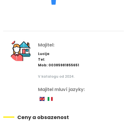
Majitel:
Lucija
Tel:
Mob: 00385981855651
V katalogu od 2024.
Majitel mluví jazyky:
Ceny a obsazenost