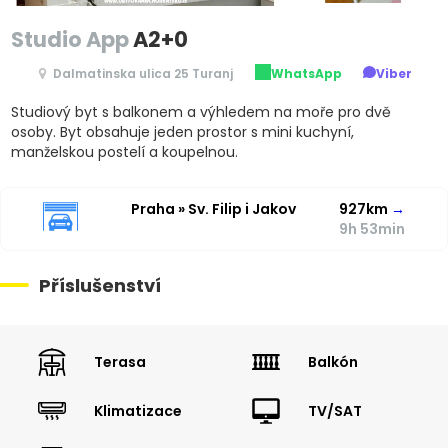
Studio App
A2+0
Dalmatinska ulica 25 Turanj
WhatsApp
Viber
Studiový byt s balkonem a výhledem na moře pro dvě
osoby. Byt obsahuje jeden prostor s mini kuchyní,
manželskou postelí a koupelnou.
Praha » Sv. Filip i Jakov
927km
→
9h 53min
Příslušenství
Terasa
Balkón
Klimatizace
TV/SAT