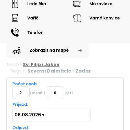
Lednička
Mikrovlnka
Vařič
Varná konvice
Telefon
Zobrazit na mapě
Město:
Sv. Filip i Jakov
Region:
Severní Dalmácie - Zadar
Počet osob
Dospělí
Dětí
Příjezd:
06.08.2026
▼
Odjezd: