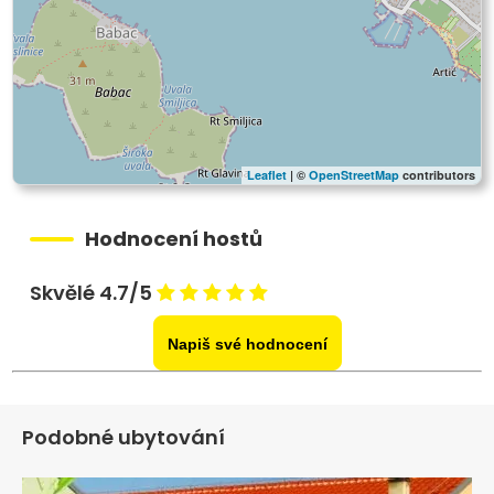
Leaflet
| ©
OpenStreetMap
contributors
Hodnocení hostů
Skvělé 4.7/5
Napiš své hodnocení
Podobné ubytování