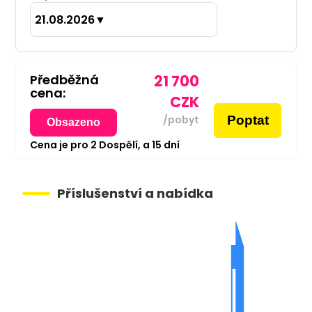
21.08.2026
▼
Předběžná
21 700
cena:
CZK
Poptat
/pobyt
Obsazeno
Cena je pro
2
Dospělí,
a
15
dní
Příslušenství a nabídka