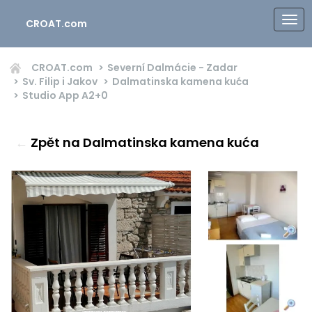
CROAT.com
CROAT.com
Severní Dalmácie - Zadar
Sv. Filip i Jakov
Dalmatinska kamena kuća
Studio App
A2+0
←
Zpět na Dalmatinska kamena kuća