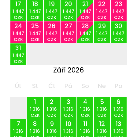
17
18
19
20
21
22
23
1 447
1 447
1 447
1 447
1 447
1 447
1 447
CZK
CZK
CZK
CZK
CZK
CZK
CZK
24
25
26
27
28
29
30
1 447
1 447
1 447
1 447
1 447
1 447
1 447
CZK
CZK
CZK
CZK
CZK
CZK
CZK
31
1 447
CZK
Září 2026
Út
St
Čt
Pá
So
Ne
Po
1
2
3
4
5
6
1 316
1 316
1 316
1 316
1 316
1 316
CZK
CZK
CZK
CZK
CZK
CZK
7
8
9
10
11
12
13
1 316
1 316
1 316
1 316
1 316
1 316
1 316