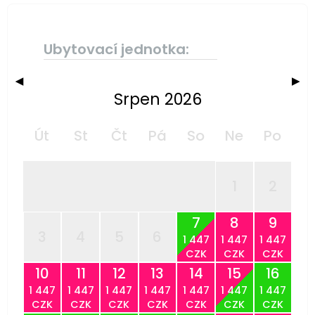
Ubytovací jednotka:
◀
▶
Srpen 2026
Út
St
Čt
Pá
So
Ne
Po
1
2
7
8
9
3
4
5
6
1 447
1 447
1 447
CZK
CZK
CZK
10
11
12
13
14
15
16
1 447
1 447
1 447
1 447
1 447
1 447
1 447
CZK
CZK
CZK
CZK
CZK
CZK
CZK