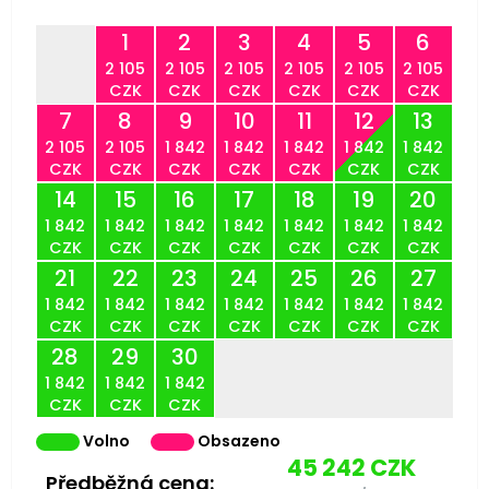
1
2
3
4
5
6
2 105
2 105
2 105
2 105
2 105
2 105
CZK
CZK
CZK
CZK
CZK
CZK
7
8
9
10
11
12
13
2 105
2 105
1 842
1 842
1 842
1 842
1 842
CZK
CZK
CZK
CZK
CZK
CZK
CZK
14
15
16
17
18
19
20
1 842
1 842
1 842
1 842
1 842
1 842
1 842
CZK
CZK
CZK
CZK
CZK
CZK
CZK
21
22
23
24
25
26
27
1 842
1 842
1 842
1 842
1 842
1 842
1 842
CZK
CZK
CZK
CZK
CZK
CZK
CZK
28
29
30
1 842
1 842
1 842
CZK
CZK
CZK
Volno
Obsazeno
45 242
CZK
Předběžná cena: