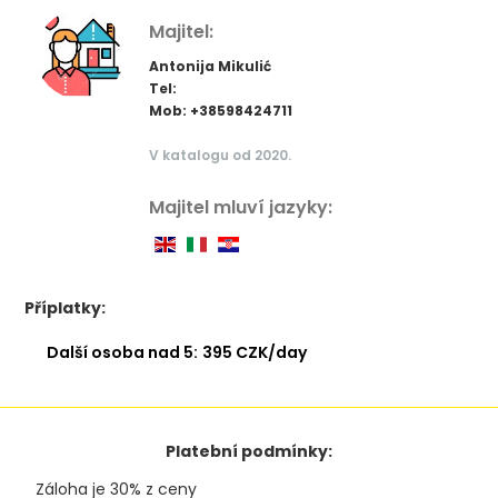
Majitel:
Antonija Mikulić
Tel:
Mob: +38598424711
V katalogu od 2020.
Majitel mluví jazyky:
Příplatky:
Další osoba nad 5:
395 CZK/day
Platební podmínky:
Záloha je 30% z ceny