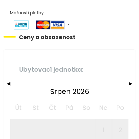
Možnosti platby:
,
Ceny a obsazenost
Ubytovací jednotka:
◀
▶
Srpen 2026
Út
St
Čt
Pá
So
Ne
Po
1
2