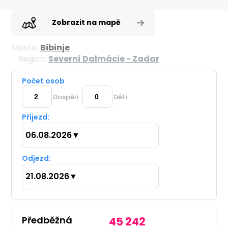
Zobrazit na mapě
Město:
Bibinje
Region:
Severní Dalmácie - Zadar
Počet osob
Dospělí
Dětí
Příjezd:
06.08.2026
▼
Odjezd:
21.08.2026
▼
Předběžná
45 242