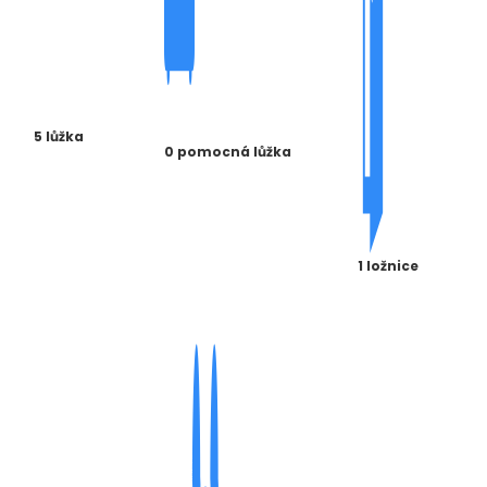
5 lůžka
0 pomocná lůžka
1 ložnice