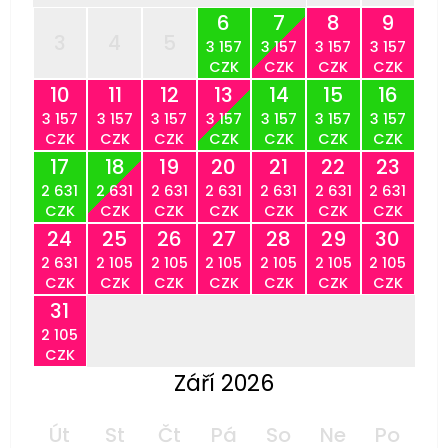
6
7
8
9
3
4
5
3 157
3 157
3 157
3 157
CZK
CZK
CZK
CZK
10
11
12
13
14
15
16
3 157
3 157
3 157
3 157
3 157
3 157
3 157
CZK
CZK
CZK
CZK
CZK
CZK
CZK
17
18
19
20
21
22
23
2 631
2 631
2 631
2 631
2 631
2 631
2 631
CZK
CZK
CZK
CZK
CZK
CZK
CZK
24
25
26
27
28
29
30
2 631
2 105
2 105
2 105
2 105
2 105
2 105
CZK
CZK
CZK
CZK
CZK
CZK
CZK
31
2 105
CZK
Září 2026
Út
St
Čt
Pá
So
Ne
Po