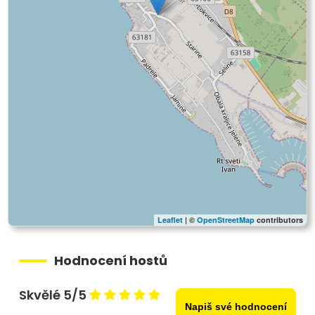
Leaflet
| ©
OpenStreetMap
contributors
Hodnocení hostů
Skvělé 5/5
Napiš své hodnocení