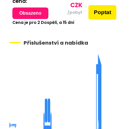
cena:
CZK
Poptat
/pobyt
Obsazeno
Cena je pro
2
Dospělí,
a
15
dní
Příslušenství a nabídka