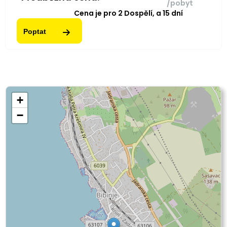
/pobyt
Cena je pro
2
Dospělí,
a
15
dní
Poptat
+
−