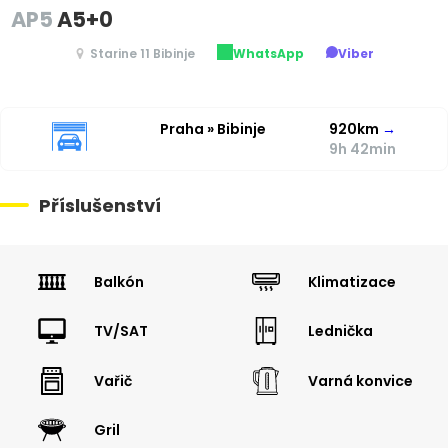
AP5
A5+0
Starine 11 Bibinje
WhatsApp
Viber
Praha » Bibinje
920km
→
9h 42min
Příslušenství
Balkón
Klimatizace
TV/SAT
Lednička
Vařič
Varná konvice
Gril