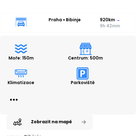
Praha » Bibinje
920km
→
9h 42min
Moře: 150m
Centrum: 500m
Klimatizace
Parkoviště
Zobrazit na mapě