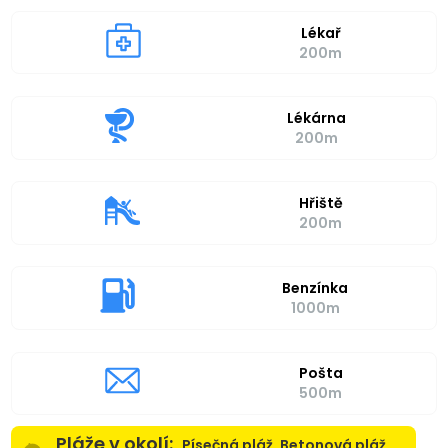
Lékař
200m
Lékárna
200m
Hřiště
200m
Benzínka
1000m
Pošta
500m
Pláže v okolí:
Písečná pláž, Betonová pláž,