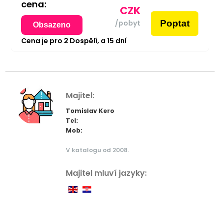
cena:
CZK
Poptat
/pobyt
Obsazeno
Cena je pro
2
Dospělí,
a
15
dní
Majitel:
Tomislav Kero
Tel:
Mob:
V katalogu od 2008.
Majitel mluví jazyky: