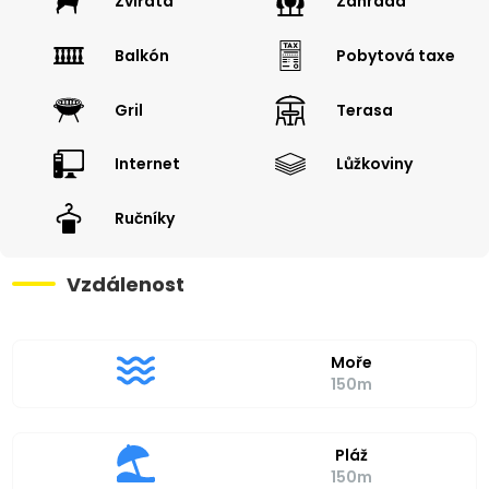
Zvířata
Zahrada
Balkón
Pobytová taxe
Gril
Terasa
Internet
Lůžkoviny
Ručníky
Vzdálenost
Moře
150m
Pláž
150m