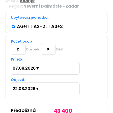
Město:
Bibinje
Region:
Severní Dalmácie - Zadar
Ubytovací jednotka:
A6+1
A2+2
A3+2
Počet osob
Dospělí
Dětí
Příjezd:
07.08.2026
▼
Odjezd:
22.08.2026
▼
Předběžná
43 400