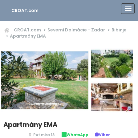
CROAT.com
CROAT.com
Severní Dalmácie - Zadar
Bibinje
Apartmány EMA
Apartmány EMA
Put mira 13
WhatsApp
Viber