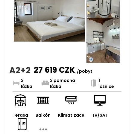
A2+2
27 619
CZK
/pobyt
2
2 pomocná
1
lůžka
lůžka
ložnice
Terasa
Balkón
Klimatizace
TV/SAT