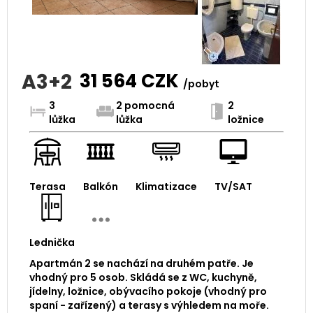
A3+2
31 564
CZK
/pobyt
3
2 pomocná
2
lůžka
lůžka
ložnice
Terasa
Balkón
Klimatizace
TV/SAT
Lednička
Apartmán 2 se nachází na druhém patře. Je
vhodný pro 5 osob. Skládá se z WC, kuchyně,
jídelny, ložnice, obývacího pokoje (vhodný pro
spaní - zařízený) a terasy s výhledem na moře.