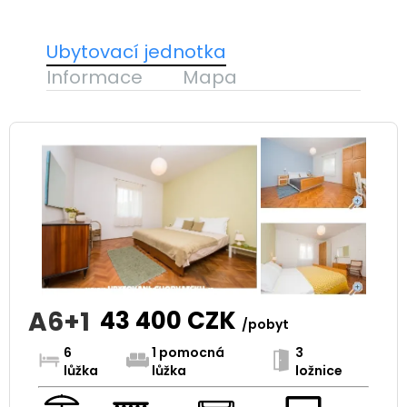
Ubytovací jednotka
Informace
Mapa
A6+1
43 400
CZK
/pobyt
6
1 pomocná
3
lůžka
lůžka
ložnice