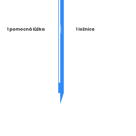
1 pomocná lůžka
1 ložnice