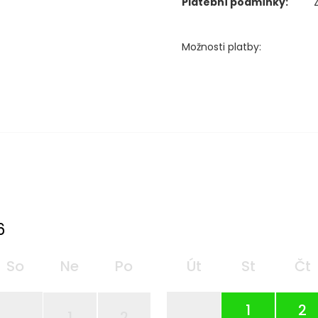
Platební podmínky:
Možnosti platby:
6
So
Ne
Po
Út
St
Čt
1
2
1
2