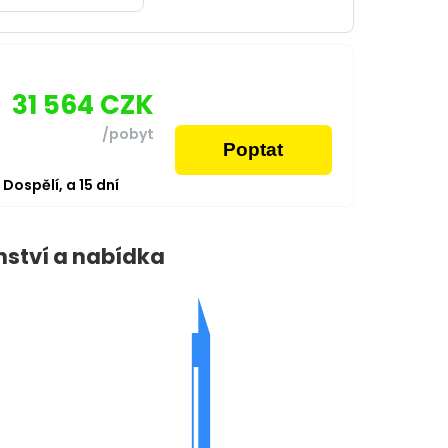
31 564
CZK
/pobyt
Poptat
2
Dospělí,
a
15
dní
nství a nabídka