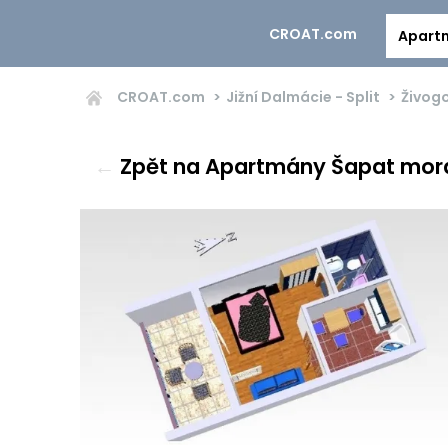
CROAT.com
Apart
CROAT.com
Jižní Dalmácie - Split
Živog
←
Zpět na Apartmány Šapat mor