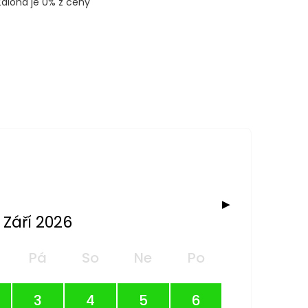
Záloha je 0% z ceny
▶
Září 2026
Pá
So
Ne
Po
3
4
5
6