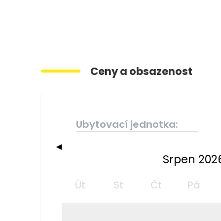
Ceny a obsazenost
Ubytovací jednotka:
◀
Srpen 202
Út
St
Čt
Pá