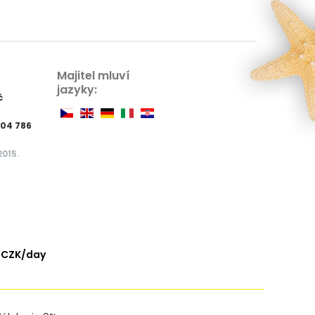
Majitel mluví
jazyky:
ć
304 786
2015.
 CZK/day