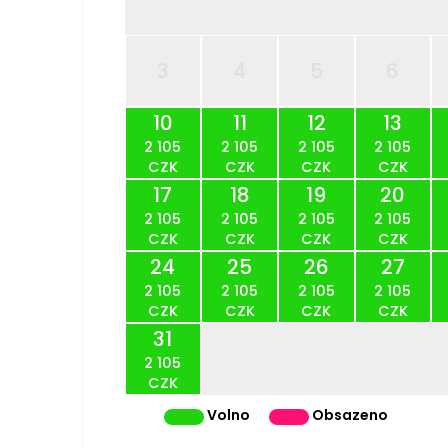
3
4
5
6
10
11
12
13
2 105
2 105
2 105
2 105
CZK
CZK
CZK
CZK
17
18
19
20
2 105
2 105
2 105
2 105
CZK
CZK
CZK
CZK
24
25
26
27
2 105
2 105
2 105
2 105
CZK
CZK
CZK
CZK
31
2 105
CZK
Volno
Obsazeno