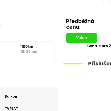
Předběžná
a
cena:
Volno
Cena je pro
1100km
→
11h 26min
Přísluše
Balkón
TV/SAT