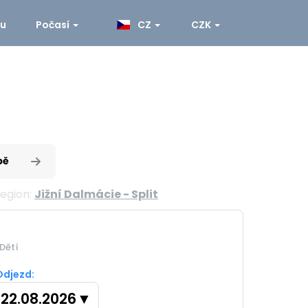
ku
Počasí
CZ
CZK
pě
egion:
Jižní Dalmácie - Split
Dětí
Odjezd:
22.08.2026
▼