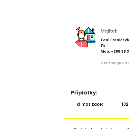
Majitel:
Toni Franičevi
Tel:
Mob: +385 98 
V katalogu od 
Příplatky:
Klimatizace:
132