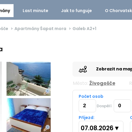
mány
Last minute
Jak to funguje
O Chorvats
ošče
Apartmány Šapat mora
Galeb
A2+1
a
Zobrazit na ma
Město:
Živogošče
R
Počet osob
Dospělí
Příjezd:
07.08.2026
▼