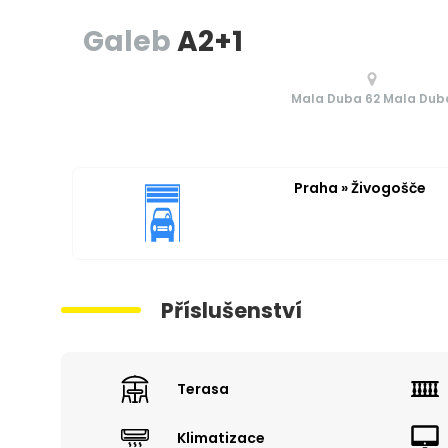
Galeb
A2+1
Mala Duba 62 Mala Dub
Praha » Živogošče
Příslušenství
Terasa
Klimatizace