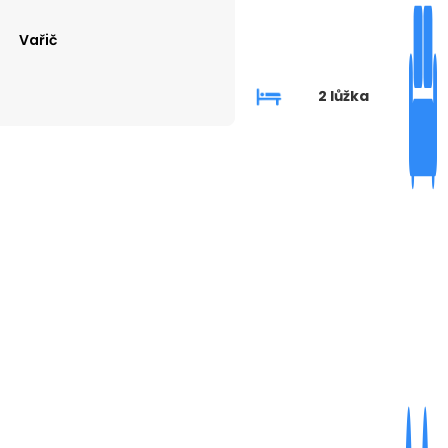
Vařič
2 lůžka