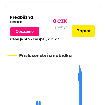
Předběžná
0
CZK
cena:
/pobyt
Poptat
Obsazeno
Cena je pro
2
Dospělí,
a
15
dní
Příslušenství a nabídka