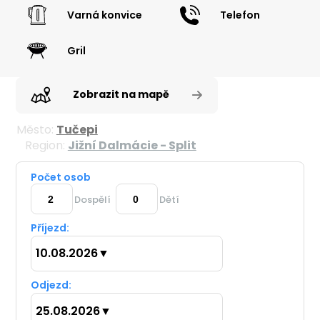
Varná konvice
Telefon
Gril
Zobrazit na mapě
Město:
Tučepi
Region:
Jižní Dalmácie - Split
Počet osob
Dospělí
Dětí
Příjezd:
10.08.2026
▼
Odjezd:
25.08.2026
▼