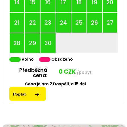
14
15
16
17
18
19
20
21
22
23
24
25
26
27
28
29
30
Volno
Obsazeno
Předběžná
0
CZK
/pobyt
cena:
Cena je pro
2
Dospělí,
a
15
dní
Poptat