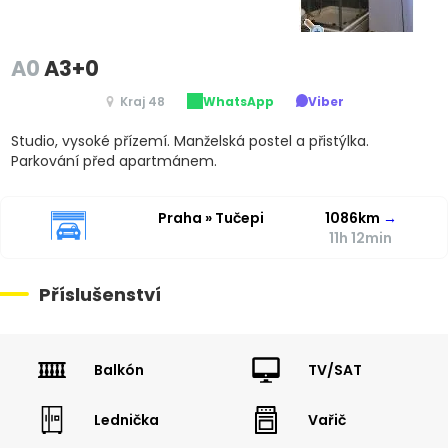
A0
A3+0
Kraj 48
WhatsApp
Viber
Studio, vysoké přízemí. Manželská postel a přistýlka.
Parkování před apartmánem.
Praha » Tučepi
1086km
→
11h 12min
Příslušenství
Balkón
TV/SAT
Lednička
Vařič