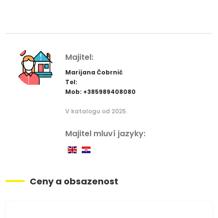
Majitel:
Marijana Čobrnić
Tel:
Mob: +385989408080
V katalogu od 2025.
Majitel mluví jazyky:
Ceny a obsazenost