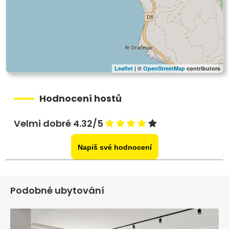
Leaflet
| ©
OpenStreetMap
contributors
Hodnocení hostů
Velmi dobré 4.32/5
Napiš své hodnocení
Podobné ubytování