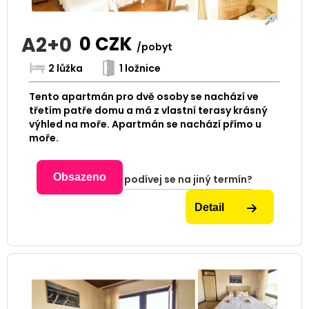
A2+0
0
CZK
/pobyt
2 lůžka
1 ložnice
Tento apartmán pro dvě osoby se nachází ve
třetím patře domu a má z vlastní terasy krásný
výhled na moře. Apartmán se nachází přímo u
moře.
Obsazeno
podívej se na jiný termín?
Detail