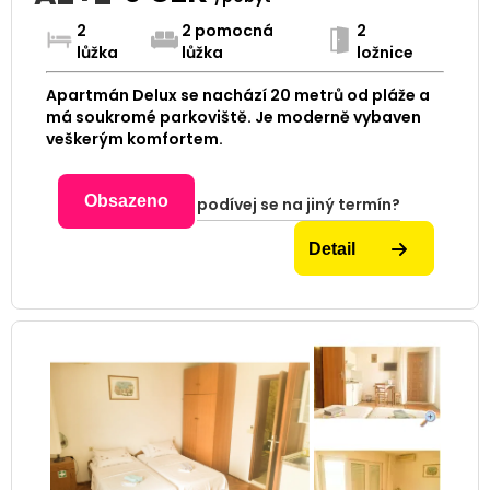
2
2 pomocná
2
lůžka
lůžka
ložnice
Apartmán Delux se nachází 20 metrů od pláže a
má soukromé parkoviště. Je moderně vybaven
veškerým komfortem.
Obsazeno
podívej se na jiný termín?
Detail