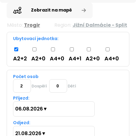
Zobrazit na mapě
Město:
Trogir
Region:
Jižní Dalmácie - Split
Ubytovací jednotka:
A2+2
A2+0
A4+0
A4+1
A2+0
A4+0
Počet osob
Dospělí
Dětí
Příjezd:
06.08.2026
▼
Odjezd:
21.08.2026
▼