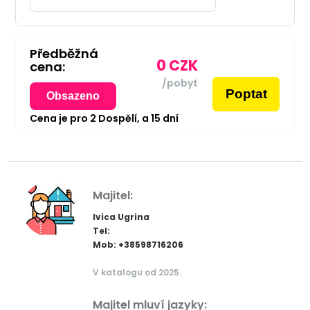
Předběžná
0
CZK
cena:
/pobyt
Poptat
Obsazeno
Cena je pro
2
Dospělí,
a
15
dní
Majitel:
Ivica Ugrina
Tel:
Mob: +38598716206
V katalogu od 2025.
Majitel mluví jazyky: