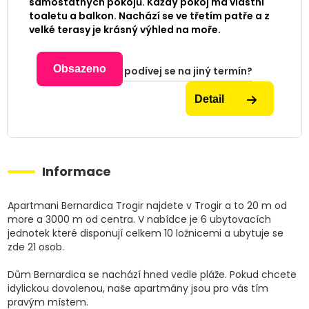
samostatných pokojů. Každý pokoj má vlastní
toaletu a balkon. Nachází se ve třetím patře a z
velké terasy je krásný výhled na moře.
Obsazeno
podívej se na jiný termín?
Detail
Informace
Apartmani Bernardica Trogir najdete v Trogir a to 20 m od
more a 3000 m od centra. V nabídce je 6 ubytovacích
jednotek které disponují celkem 10 ložnicemi a ubytuje se
zde 21 osob.
Dům Bernardica se nachází hned vedle pláže. Pokud chcete
idylickou dovolenou, naše apartmány jsou pro vás tím
pravým místem.