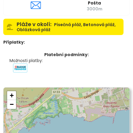
Pošta
3000m
Pláže v okolí:
Písečná pláž, Betonová pláž,
Oblázková pláž
Příplatky:
Platební podmínky:
Možnosti platby:
+
−