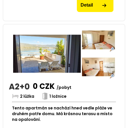
Detail
A2+0
0
CZK
/pobyt
2 lůžka
1 ložnice
Tento apartmán se nachází hned vedle pláže ve
druhém patře domu. Má krásnou terasu a místo
na opalování.