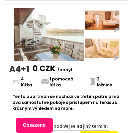
A4+1
0
CZK
/pobyt
4
1 pomocná
2
lůžka
lůžka
ložnice
Tento apartmán se nachází ve třetím patře a má
dva samostatné pokoje s přístupem na terasu s
krásným výhledem na moře.
Obsazeno
podívej se na jiný termín?