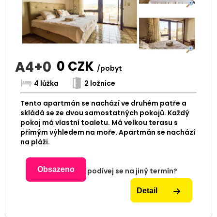
A4+0
0
CZK
/pobyt
4 lůžka
2 ložnice
Tento apartmán se nachází ve druhém patře a
skládá se ze dvou samostatných pokojů. Každý
pokoj má vlastní toaletu. Má velkou terasu s
přímým výhledem na moře. Apartmán se nachází
na pláži.
Obsazeno
podívej se na jiný termín?
Detail