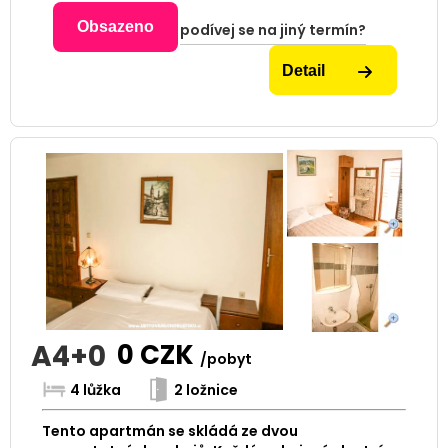
Obsazeno
podívej se na jiný termín?
Detail
A4+0
0
CZK
/pobyt
4 lůžka
2 ložnice
Tento apartmán se skládá ze dvou