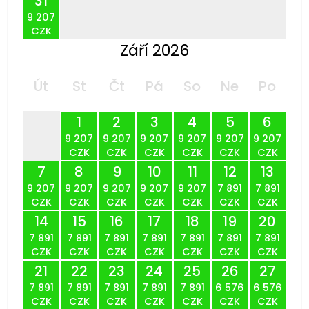
31
9 207
CZK
Září 2026
Út
St
Čt
Pá
So
Ne
Po
1
2
3
4
5
6
9 207
9 207
9 207
9 207
9 207
9 207
CZK
CZK
CZK
CZK
CZK
CZK
7
8
9
10
11
12
13
9 207
9 207
9 207
9 207
9 207
7 891
7 891
CZK
CZK
CZK
CZK
CZK
CZK
CZK
14
15
16
17
18
19
20
7 891
7 891
7 891
7 891
7 891
7 891
7 891
CZK
CZK
CZK
CZK
CZK
CZK
CZK
21
22
23
24
25
26
27
7 891
7 891
7 891
7 891
7 891
6 576
6 576
CZK
CZK
CZK
CZK
CZK
CZK
CZK