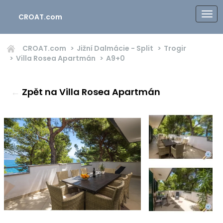
CROAT.com
CROAT.com
Jižní Dalmácie - Split
Trogir
Villa Rosea Apartmán
A9+0
←
Zpět na Villa Rosea Apartmán