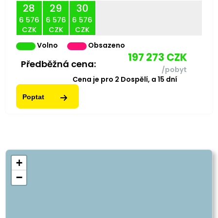
28
29
30
6 576
6 576
6 576
CZK
CZK
CZK
Volno
Obsazeno
197 273
CZK
Předběžná cena:
/pobyt
Cena je pro
2
Dospělí,
a
15
dní
Poptat
+
−