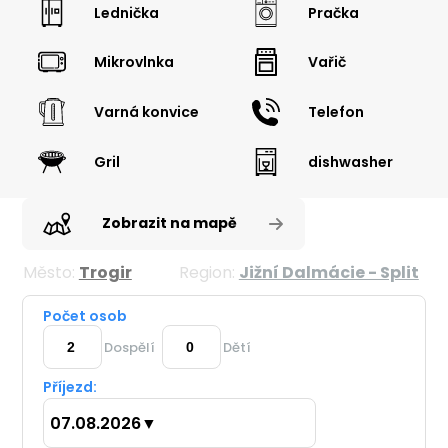
Lednička
Pračka
Mikrovlnka
Vařič
Varná konvice
Telefon
Gril
dishwasher
Zobrazit na mapě
Město:
Trogir
Region:
Jižní Dalmácie - Split
Počet osob
Dospělí
Dětí
Příjezd:
07.08.2026
▼