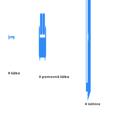
9 lůžka
0 pomocná lůžka
4 ložnice