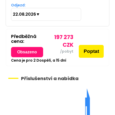
Odjezd:
22.08.2026
▼
Předběžná
197 273
cena:
CZK
Poptat
/pobyt
Obsazeno
Cena je pro
2
Dospělí,
a
15
dní
Příslušenství a nabídka