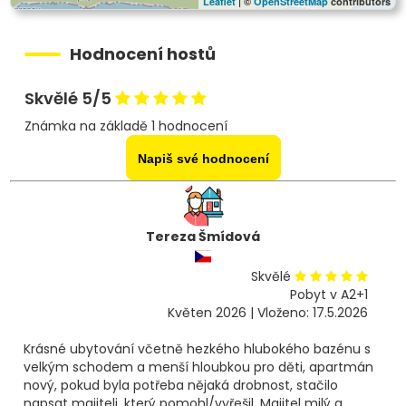
Leaflet
| ©
OpenStreetMap
contributors
Hodnocení hostů
Skvělé 5/5
Známka na základě 1 hodnocení
Napiš své hodnocení
Tereza Šmídová
Skvělé
Pobyt v A2+1
Květen 2026 | Vloženo: 17.5.2026
Krásné ubytování včetně hezkého hlubokého bazénu s
velkým schodem a menší hloubkou pro děti, apartmán
nový, pokud byla potřeba nějaká drobnost, stačilo
napsat majiteli, který pomohl/vyřešil. Majitel milý a