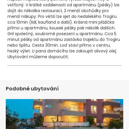
vstřícný. V krátké vzdálenosti od apartmánu (pěšky) lze
dojít do několika restaurací, 2 menší obchůdky pro
menší nákupy. Pro větší lze sjet do nedalekého Trogiru
cca 10min (lidl, kaufland a další). Krásná mini plážička
přímo u apartmánu, kousek pěšky pak několik dalších.
Gril společný, soukromé posezení u apartmánu. Cca 5
minut pěšky od apartmánu zastávka trajektu do Trogiru
nebo Splitu. Cesta 30min. Loď staví přímo v centru,
hezký výlet. U pana domácího lze zakoupit olivový olej.
Ubytování můžeme doporučit.
Podobné ubytování