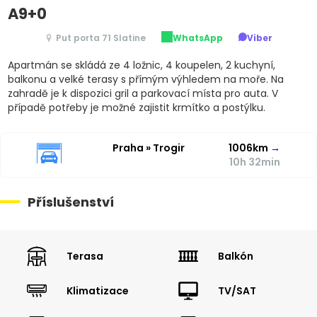
A9+0
Put porta 71 Slatine
WhatsApp
Viber
Apartmán se skládá ze 4 ložnic, 4 koupelen, 2 kuchyní,
balkonu a velké terasy s přímým výhledem na moře. Na
zahradě je k dispozici gril a parkovací místa pro auta. V
případě potřeby je možné zajistit krmítko a postýlku.
Praha » Trogir
1006km
→
10h 32min
Příslušenství
Terasa
Balkón
Klimatizace
TV/SAT