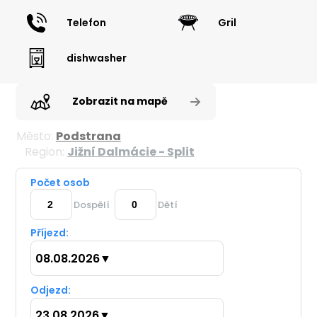
Telefon
Gril
dishwasher
Zobrazit na mapě
Město:
Podstrana
Region:
Jižní Dalmácie - Split
Počet osob
Dospělí
Dětí
Příjezd:
08.08.2026
▼
Odjezd:
23.08.2026
▼