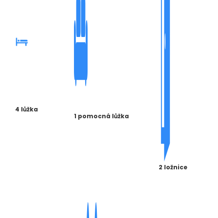
4 lůžka
1 pomocná lůžka
2 ložnice