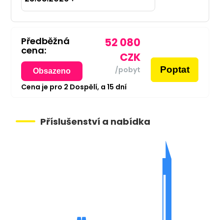
Předběžná
52 080
cena:
CZK
Poptat
/pobyt
Obsazeno
Cena je pro
2
Dospělí,
a
15
dní
Příslušenství a nabídka