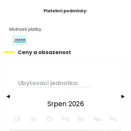
Platební podmínky:
Možnosti platby:
Ceny a obsazenost
Ubytovací jednotka:
◀
▶
Srpen 2026
Út
St
Čt
Pá
So
Ne
Po