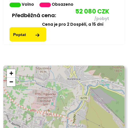
Volno
Obsazeno
52 080
CZK
Předběžná cena:
/pobyt
Cena je pro
2
Dospělí,
a
15
dní
Poptat
+
−