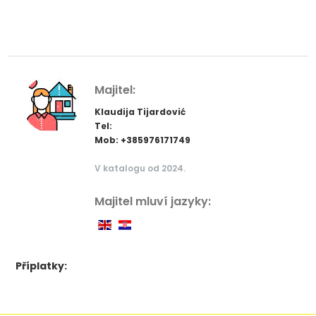
Majitel:
Klaudija Tijardović
Tel:
Mob: +385976171749
V katalogu od 2024.
Majitel mluví jazyky:
Příplatky: