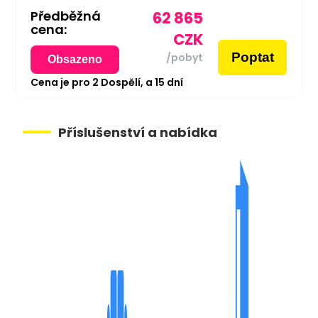
Předběžná
62 865
cena:
CZK
Poptat
/pobyt
Obsazeno
Cena je pro
2
Dospělí,
a
15
dní
Příslušenství a nabídka