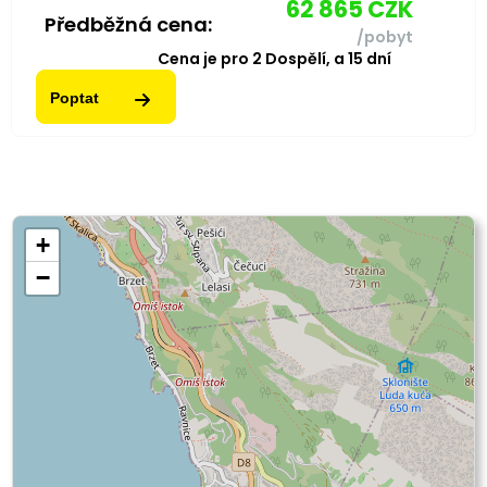
62 865
CZK
Předběžná cena:
/pobyt
Cena je pro
2
Dospělí,
a
15
dní
Poptat
+
−