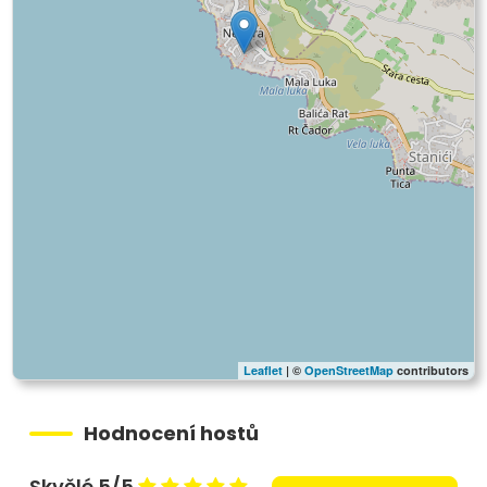
Leaflet
| ©
OpenStreetMap
contributors
Hodnocení hostů
Skvělé 5/5