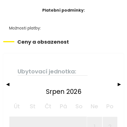
Platební podmínky:
Možnosti platby:
Ceny a obsazenost
Ubytovací jednotka:
◀
▶
Srpen 2026
Út
St
Čt
Pá
So
Ne
Po
1
2