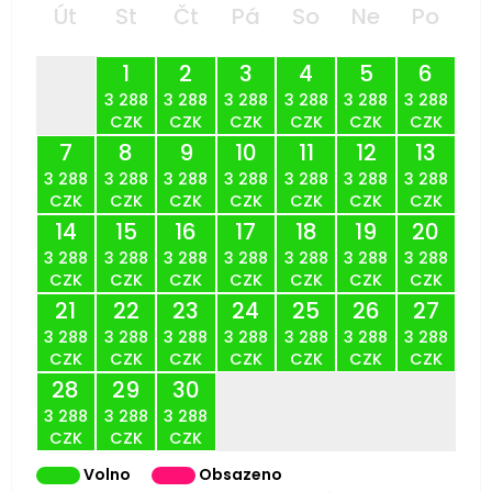
Út
St
Čt
Pá
So
Ne
Po
1
2
3
4
5
6
3 288
3 288
3 288
3 288
3 288
3 288
CZK
CZK
CZK
CZK
CZK
CZK
7
8
9
10
11
12
13
3 288
3 288
3 288
3 288
3 288
3 288
3 288
CZK
CZK
CZK
CZK
CZK
CZK
CZK
14
15
16
17
18
19
20
3 288
3 288
3 288
3 288
3 288
3 288
3 288
CZK
CZK
CZK
CZK
CZK
CZK
CZK
21
22
23
24
25
26
27
3 288
3 288
3 288
3 288
3 288
3 288
3 288
CZK
CZK
CZK
CZK
CZK
CZK
CZK
28
29
30
3 288
3 288
3 288
CZK
CZK
CZK
Volno
Obsazeno