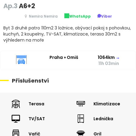
Ap.3
A6+2
Nemira Nemira
WhatsApp
Viber
Byt 3 druhé patro 110m2 3 ložnice, obývací pokoj s pohovkou,
kuchyň, 2 koupelny, TV-SAT, klimatizace, terasa 30m2 s
výhledem na moře
Praha » Omiš
1064km
→
11h 03min
Příslušenství
Terasa
Klimatizace
TV/SAT
Lednička
Vařič
Gril