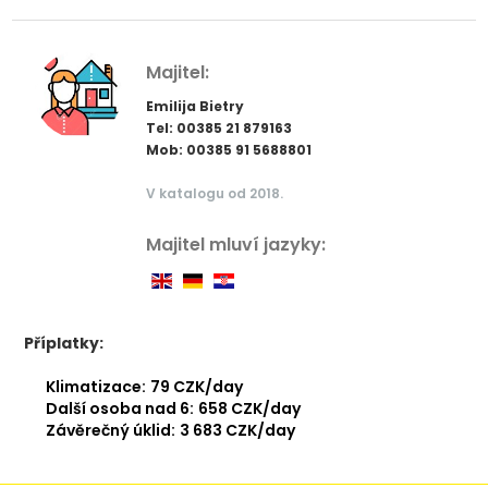
Majitel:
Emilija Bietry
Tel: 00385 21 879163
Mob: 00385 91 5688801
V katalogu od 2018.
Majitel mluví jazyky:
Příplatky:
Klimatizace:
79 CZK/day
Další osoba nad 6:
658 CZK/day
Závěrečný úklid:
3 683 CZK/day