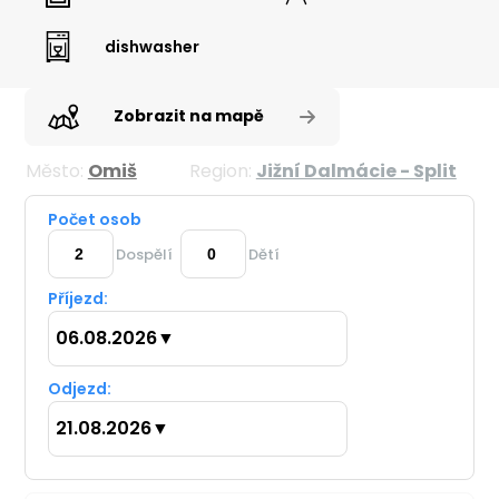
dishwasher
Zobrazit na mapě
Město:
Omiš
Region:
Jižní Dalmácie - Split
Počet osob
Dospělí
Dětí
Příjezd:
06.08.2026
▼
Odjezd:
21.08.2026
▼