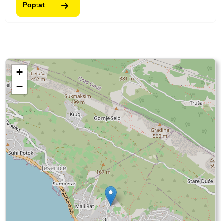
Poptat
+
−