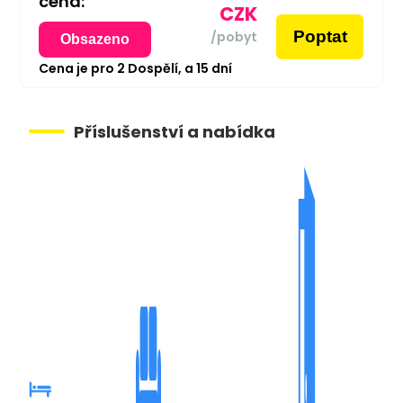
cena:
CZK
Poptat
/pobyt
Obsazeno
Cena je pro
2
Dospělí,
a
15
dní
Příslušenství a nabídka