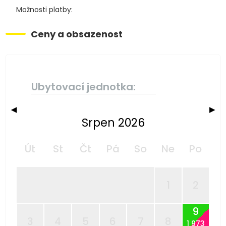
Možnosti platby:
Ceny a obsazenost
Ubytovací jednotka:
◀
▶
Srpen 2026
Út
St
Čt
Pá
So
Ne
Po
1
2
9
3
4
5
6
7
8
1 973