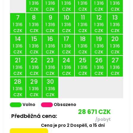
1 316
1 316
1 316
1 316
1 316
1 316
CZK
CZK
CZK
CZK
CZK
CZK
7
8
9
10
11
12
13
1 316
1 316
1 316
1 316
1 316
1 316
1 316
CZK
CZK
CZK
CZK
CZK
CZK
CZK
14
15
16
17
18
19
20
1 316
1 316
1 316
1 316
1 316
1 316
1 316
CZK
CZK
CZK
CZK
CZK
CZK
CZK
21
22
23
24
25
26
27
1 316
1 316
1 316
1 316
1 316
1 316
1 316
CZK
CZK
CZK
CZK
CZK
CZK
CZK
28
29
30
1 316
1 316
1 316
CZK
CZK
CZK
Volno
Obsazeno
28 671
CZK
Předběžná cena:
/pobyt
Cena je pro
2
Dospělí,
a
15
dní