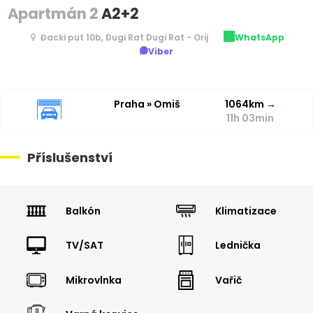
Apartmán 2
A2+2
Đacki put 10b, Dugi Rat Dugi Rat - Orij
WhatsApp
Viber
Praha » Omiš
1064km
→
11h 03min
Příslušenství
Balkón
Klimatizace
TV/SAT
Lednička
Mikrovlnka
Vařič