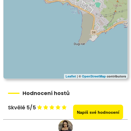
Leaflet
| ©
OpenStreetMap
contributors
Hodnocení hostů
Skvělé 5/5
Napiš své hodnocení