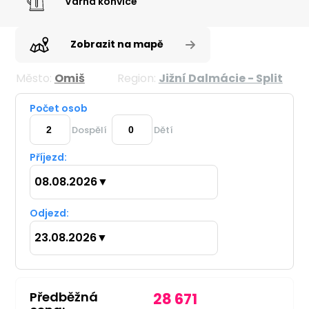
Varná konvice
Zobrazit na mapě
Město:
Omiš
Region:
Jižní Dalmácie - Split
Počet osob
Dospělí
Dětí
Příjezd:
08.08.2026
▼
Odjezd:
23.08.2026
▼
Předběžná
28 671