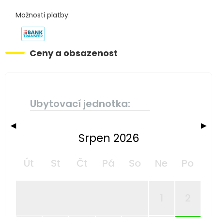
Možnosti platby:
Ceny a obsazenost
Ubytovací jednotka:
◀
▶
Srpen 2026
Út
St
Čt
Pá
So
Ne
Po
1
2