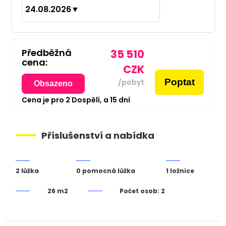
24.08.2026
▼
Předběžná
35 510
cena:
CZK
Poptat
/pobyt
Obsazeno
Cena je pro
2
Dospělí,
a
15
dní
Příslušenství a nabídka
2 lůžka
0 pomocná lůžka
1 ložnice
26 m2
Počet osob: 2