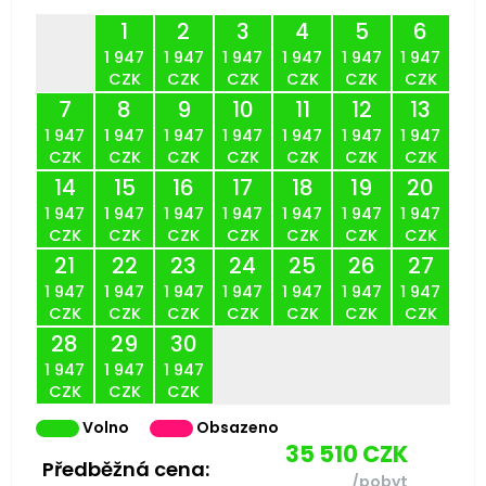
1
2
3
4
5
6
1 947
1 947
1 947
1 947
1 947
1 947
CZK
CZK
CZK
CZK
CZK
CZK
7
8
9
10
11
12
13
1 947
1 947
1 947
1 947
1 947
1 947
1 947
CZK
CZK
CZK
CZK
CZK
CZK
CZK
14
15
16
17
18
19
20
1 947
1 947
1 947
1 947
1 947
1 947
1 947
CZK
CZK
CZK
CZK
CZK
CZK
CZK
21
22
23
24
25
26
27
1 947
1 947
1 947
1 947
1 947
1 947
1 947
CZK
CZK
CZK
CZK
CZK
CZK
CZK
28
29
30
1 947
1 947
1 947
CZK
CZK
CZK
Volno
Obsazeno
35 510
CZK
Předběžná cena:
/pobyt