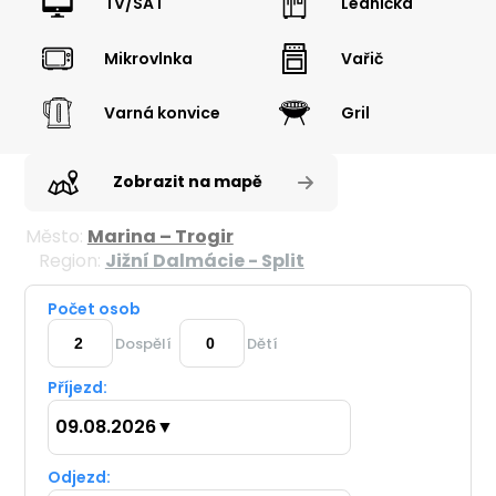
TV/SAT
Lednička
Mikrovlnka
Vařič
Varná konvice
Gril
Zobrazit na mapě
Město:
Marina – Trogir
Region:
Jižní Dalmácie - Split
Počet osob
Dospělí
Dětí
Příjezd:
09.08.2026
▼
Odjezd: