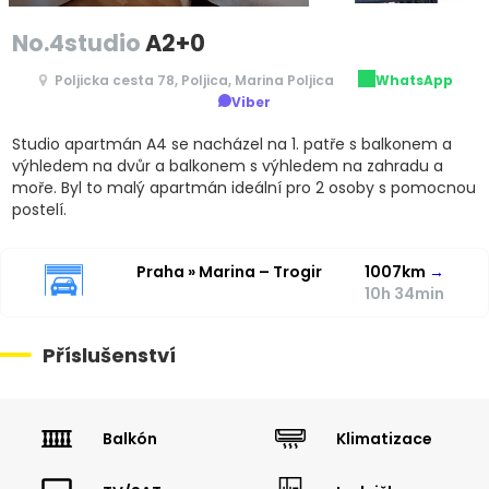
No.4studio
A2+0
Poljicka cesta 78, Poljica, Marina Poljica
WhatsApp
Viber
Studio apartmán A4 se nacházel na 1. patře s balkonem a
výhledem na dvůr a balkonem s výhledem na zahradu a
moře. Byl to malý apartmán ideální pro 2 osoby s pomocnou
postelí.
Praha » Marina – Trogir
1007km
→
10h 34min
Příslušenství
Balkón
Klimatizace