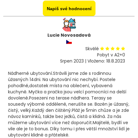
Napiš své hodnocení
Lucie Novosadová
Skvělé
Pobyt v A2+0
Srpen 2023 | Vloženo: 18.8.2023
Nádherné ubytování.Strávili jsme zde s rodinnou
úžasných 14dni. Na ubytování nic nechybí. Postele
pohodlné,dostatek místa na oblečení, vybavená
kuchyně. Myčka a pračka jsou velcí pomocníci na delší
dovolené.Posezeni na terase nádhera. Terasy se
sousedy výborně oddělené, nerušíte se. Bazén je úžasný,
čistý, velký.Každý den čištěný.Pláž je 5min chůze a je zde
návoz kamínků, takže bez ježků, čistá a klidná. Za nás
můžeme ubytování více než doporučit.Majitelé, bydlí ve
vile ale je to bonus. Díky tomu i přes větší množství lidí je
ubytování klidné a přátelské.